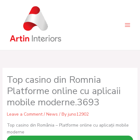
Skip
to
content
Top casino din Romnia
Platforme online cu aplicaii
mobile moderne.3693
Leave a Comment
/
News
/ By
juno12902
Top casino din România – Platforme online cu aplicații mobile
moderne