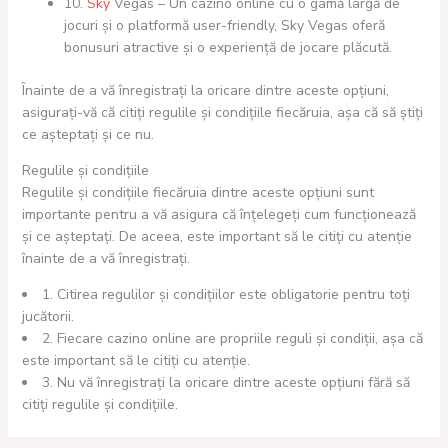
10.
Sky
Vegas – Un cazino online cu o gamă largă de
jocuri și o platformă user-friendly, Sky Vegas oferă
bonusuri atractive și o experiență de jocare plăcută.
Înainte de a vă înregistrați la oricare dintre aceste opțiuni,
asigurați-vă că citiți regulile și condițiile fiecăruia, așa că să știți
ce așteptați și ce nu.
Regulile și condițiile
Regulile și condițiile fiecăruia dintre aceste opțiuni sunt
importante pentru a vă asigura că înțelegeți cum funcționează
și ce așteptați. De aceea, este important să le citiți cu atenție
înainte de a vă înregistrați.
1. Citirea regulilor și condițiilor este obligatorie pentru toți
jucătorii.
2. Fiecare cazino online are propriile reguli și condiții, așa că
este important să le citiți cu atenție.
3. Nu vă înregistrați la oricare dintre aceste opțiuni fără să
citiți regulile și condițiile.