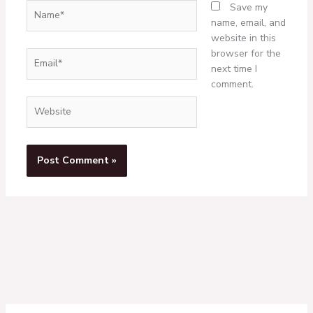
Name*
Save my
name, email, and
website in this
browser for the
Email*
next time I
comment.
Website