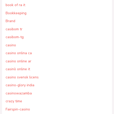
book of ra it
Bookkeeping
Brand
casibom tr
casibom-tg
casino
casino onlina ca
casino online ar
casinò online it
casino svensk licens
casino-glory india
casinowazamba
crazy time
Fairspin-casino