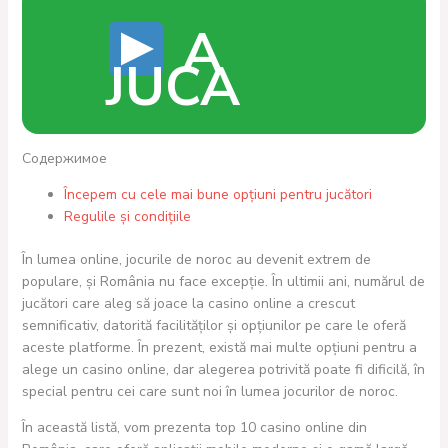
A
JUCA
Содержимое
Începem cu cele mai bune opțiuni pentru jucători
Regulile și condițiile
În lumea online, jocurile de noroc au devenit extrem de
populare, și România nu face excepție. În ultimii ani, numărul de
jucători care aleg să joace la casino online a crescut
semnificativ, datorită facilităților și opțiunilor pe care le oferă
aceste platforme. În prezent, există mai multe opțiuni pentru a
alege un casino online, dar alegerea potrivită poate fi dificilă, în
special pentru cei care sunt noi în lumea jocurilor de noroc.
În această listă, vom prezenta top 10 casino online din