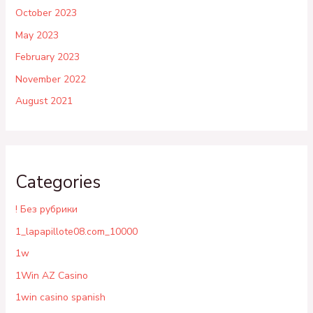
October 2023
May 2023
February 2023
November 2022
August 2021
Categories
! Без рубрики
1_lapapillote08.com_10000
1w
1Win AZ Casino
1win casino spanish