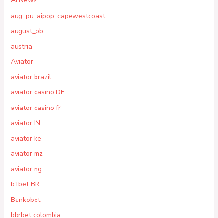
Ai News
aug_pu_aipop_capewestcoast
august_pb
austria
Aviator
aviator brazil
aviator casino DE
aviator casino fr
aviator IN
aviator ke
aviator mz
aviator ng
b1bet BR
Bankobet
bbrbet colombia