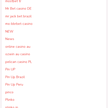
mostbet tr
Mr Bet casino DE
mr jack bet brazil
mx-bbrbet-casino
NEW
News
online casino au
ozwin au casino
pelican casino PL
Pin UP
Pin Up Brazil
Pin Up Peru
pinco
Plinko
plinko in