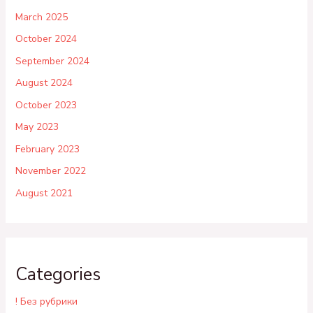
March 2025
October 2024
September 2024
August 2024
October 2023
May 2023
February 2023
November 2022
August 2021
Categories
! Без рубрики