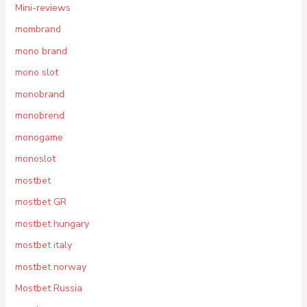
Mini-reviews
mombrand
mono brand
mono slot
monobrand
monobrend
monogame
monoslot
mostbet
mostbet GR
mostbet hungary
mostbet italy
mostbet norway
Mostbet Russia