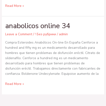
Read More »
anabolicos online 34
anabolicos
online
34
Leave a Comment
/
! Без рубрики
/
admin
Compra Esteroides Anabólicos On-line En España Cenforce a
hundred and fifty mg es un medicamento desarrollado para
hombres que tienen problemas de disfunción eréctil. Citrato de
sildenafilo. Cenforce a hundred mg es un medicamento
desarrollado para hombres que tienen problemas de
disfunción eréctil. Trabajamos directamente con fabricantes de
confianza. Boldenone Undecylenate. Equipoise aumento de la
Read More »