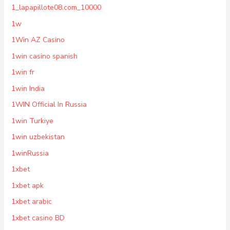
1_lapapillote08.com_10000
1w
1Win AZ Casino
1win casino spanish
1win fr
1win India
1WIN Official In Russia
1win Turkiye
1win uzbekistan
1winRussia
1xbet
1xbet apk
1xbet arabic
1xbet casino BD