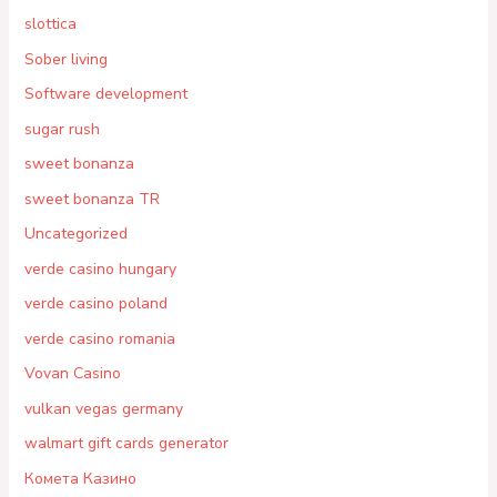
slottica
Sober living
Software development
sugar rush
sweet bonanza
sweet bonanza TR
Uncategorized
verde casino hungary
verde casino poland
verde casino romania
Vovan Casino
vulkan vegas germany
walmart gift cards generator
Комета Казино