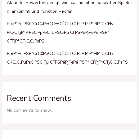
Aktuelle_Bewertung_zeigt_wie_casino_ohne_oasis_bei_Spieler
n_ankommt_und_funktion – копія
РљР°Рє РЅР°СѓС‡РёС‚СЊСЃСЏ СЃРѕР·РґР°РІР°С‚СЊ
РІС‹СЂР°Р·РёС‚РµР»СЊРЅС‹Рµ СЃРЅРёРјРєРё РЅР°
СЃРјР°СЂС‚С„РѕРЅ
РљР°Рє РЅР°СѓС‡РёС‚СЊСЃСЏ СЃРѕР·РґР°РІР°С‚СЊ
СЌС„С„РµРєС‚РЅС‹Рµ СЃРЅРёРјРєРё РЅР° СЃРјР°СЂС‚С„РѕРЅ
Recent Comments
No comments to show.