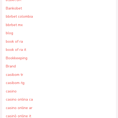
Bankobet
bbrbet colombia
bbrbet mx
blog
book of ra
book of ra it
Bookkeeping
Brand
casibom tr
casibom-tg
casino
casino onlina ca
casino online ar
casinò online it