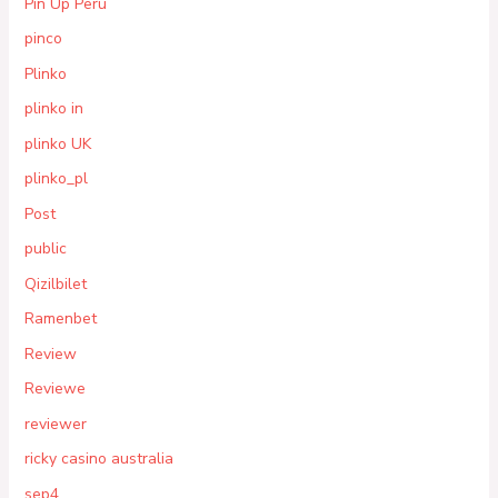
Pin Up Peru
pinco
Plinko
plinko in
plinko UK
plinko_pl
Post
public
Qizilbilet
Ramenbet
Review
Reviewe
reviewer
ricky casino australia
sep4