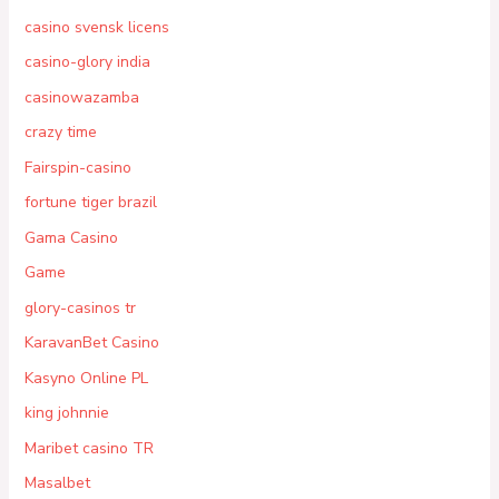
casino svensk licens
casino-glory india
casinowazamba
crazy time
Fairspin-casino
fortune tiger brazil
Gama Casino
Game
glory-casinos tr
KaravanBet Casino
Kasyno Online PL
king johnnie
Maribet casino TR
Masalbet