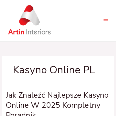
Skip
to
content
Kasyno Online PL
Jak Znaleźć Najlepsze Kasyno
Jak
Znaleźć
Online W 2025 Kompletny
Najlepsze
Kasyno
Poradnik
Online