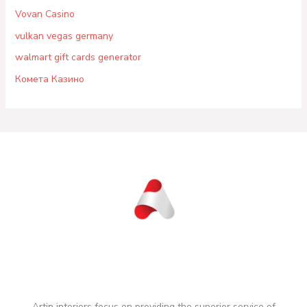
Vovan Casino
vulkan vegas germany
walmart gift cards generator
Комета Казино
Artin interiors focus on providing the superior service of