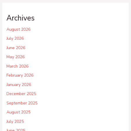
Archives
August 2026
July 2026
June 2026
May 2026
March 2026
February 2026
January 2026
December 2025
September 2025
August 2025
July 2025
June 2025