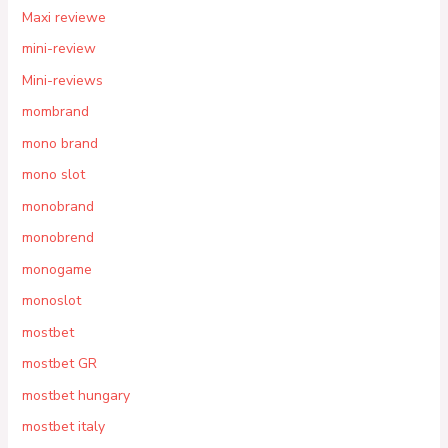
Maxi reviewe
mini-review
Mini-reviews
mombrand
mono brand
mono slot
monobrand
monobrend
monogame
monoslot
mostbet
mostbet GR
mostbet hungary
mostbet italy