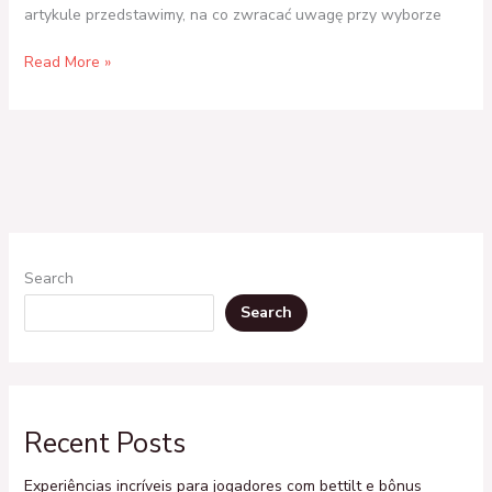
artykule przedstawimy, na co zwracać uwagę przy wyborze
Read More »
Search
Search
Recent Posts
Experiências incríveis para jogadores com bettilt e bônus