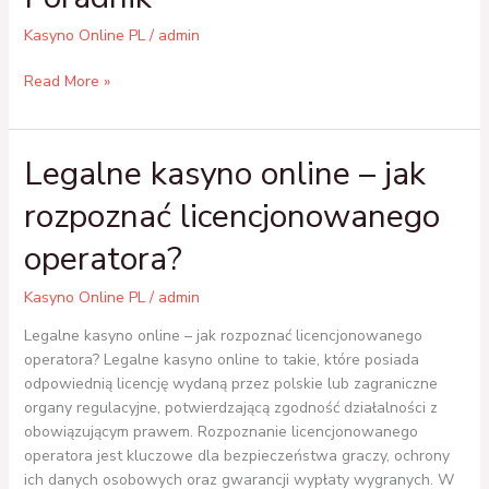
W
Kasyno Online PL
/
admin
2025
Kompletny
Read More »
Poradnik
Legalne kasyno online – jak
Legalne
kasyno
rozpoznać licencjonowanego
online
–
operatora?
jak
rozpoznać
Kasyno Online PL
/
admin
licencjonowanego
operatora?
Legalne kasyno online – jak rozpoznać licencjonowanego
operatora? Legalne kasyno online to takie, które posiada
odpowiednią licencję wydaną przez polskie lub zagraniczne
organy regulacyjne, potwierdzającą zgodność działalności z
obowiązującym prawem. Rozpoznanie licencjonowanego
operatora jest kluczowe dla bezpieczeństwa graczy, ochrony
ich danych osobowych oraz gwarancji wypłaty wygranych. W