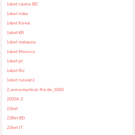
1xbet casino BD
1xbet india
1xbet Korea
1xbet KR
1xbet malaysia
1xbet Morocco
1xbet pt
1xbet RU
1xbet russian1
2_www.mystical-fire.de_5000
2000A Z
22bet
22Bet BD
22bet IT