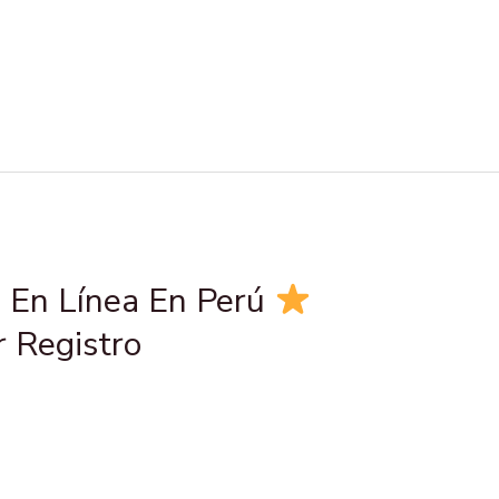
 En Línea En Perú
 Registro