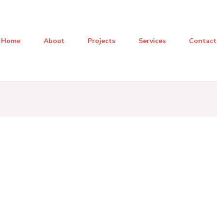
Home
About
Projects
Services
Contact