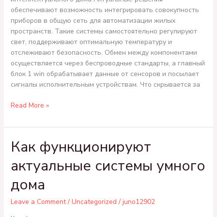
обеспечивают возможность интегрировать совокупность
приборов в общую сеть для автоматизации жилых
пространств. Такие системы самостоятельно регулируют
свет, поддерживают оптимальную температуру и
отслеживают безопасность. Обмен между компонентами
осуществляется через беспроводные стандарты, а главный
блок 1 win обрабатывает данные от сенсоров и посылает
сигналы исполнительным устройствам. Что скрывается за
Read More »
Как функционируют
Как
функционируют
актуальные системы умного
актуальные
системы
дома
умного
дома
Leave a Comment
/
Uncategorized
/
juno12902