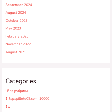
September 2024
August 2024
October 2023
May 2023
February 2023
November 2022
August 2021
Categories
! Без рубрики
1_lapapillote08.com_10000
1w