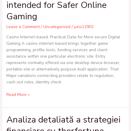
intended for Safer Online
Useful
Details
Gaming
intended
for
Leave a Comment
/
Uncategorized
/
juno12902
Safer
Online
Casino Internet-based: Practical Data for More secure Digital
Gaming
Gaming A casino internet-based brings together game
programming, profile tools, funding services and client
assistance within one particular electronic site. Entry
represents normally offered via one desktop device browser,
portable site or alternatively purpose-built application. That
Major variations connecting providers relate to regulation,
cash-out rules, identity check
Read More »
Analiza detaliată a strategiei
Analiza
detaliată
a