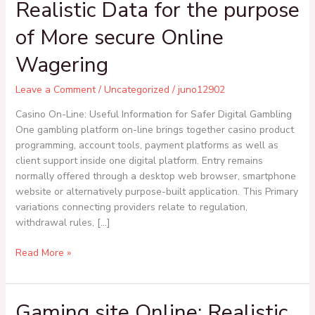
Realistic Data for the purpose
Internet-
based:
of More secure Online
Realistic
Data
Wagering
for
the
Leave a Comment
/
Uncategorized
/
juno12902
purpose
Casino On-Line: Useful Information for Safer Digital Gambling
of
One gambling platform on-line brings together casino product
More
programming, account tools, payment platforms as well as
secure
client support inside one digital platform. Entry remains
Online
normally offered through a desktop web browser, smartphone
Wagering
website or alternatively purpose-built application. This Primary
variations connecting providers relate to regulation,
withdrawal rules, […]
Read More »
Gaming site Online: Realistic
Gaming