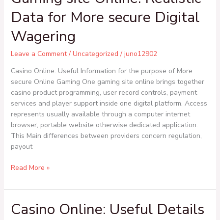
site
Data for More secure Digital
Online:
Realistic
Wagering
Data
for
Leave a Comment
/
Uncategorized
/
juno12902
More
secure
Casino Online: Useful Information for the purpose of More
Digital
secure Online Gaming One gaming site online brings together
Wagering
casino product programming, user record controls, payment
services and player support inside one digital platform. Access
represents usually available through a computer internet
browser, portable website otherwise dedicated application.
This Main differences between providers concern regulation,
payout
Read More »
Casino Online: Useful Details
Casino
Online: