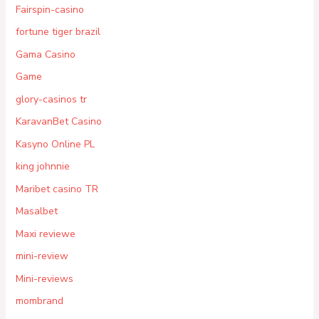
Fairspin-casino
fortune tiger brazil
Gama Casino
Game
glory-casinos tr
KaravanBet Casino
Kasyno Online PL
king johnnie
Maribet casino TR
Masalbet
Maxi reviewe
mini-review
Mini-reviews
mombrand