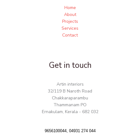
Home
About
Projects
Services
Contact
Get in touch
Artin interiors
32/119 B Naroth Road
Chakkaraparambu
Thammanam PO
Ernakulam, Kerala - 682 032
9656100044, 04931 274 044