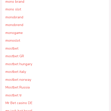
mono brand
mono slot
monobrand
monobrend
monogame
monoslot
mostbet
mostbet GR
mostbet hungary
mostbet italy
mostbet norway
Mostbet Russia
mostbet tr
Mr Bet casino DE
mr jack bet brazil