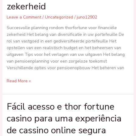
zekerheid
voor
financiële
Leave a Comment
/
Uncategorized
/
juno12902
zekerheid
Succesvolle planning rondom thorfortune voor financiële
zekerheid Het belang van diversificatie in uw portefeuille De
rol van vastgoed in een gediversifieerde portefeuille Het
opstellen van een realistisch budget en het beheersen van
uitgaven Tips voor het verlagen van uw uitgaven Het belang
van pensioenplanning voor een zorgeloze toekomst
Verschillende opties voor pensioenopbouw Het beheren van
Read More »
Fácil acesso e thor fortune
Fácil
acesso
casino para uma experiência
e
thor
de cassino online segura
fortune