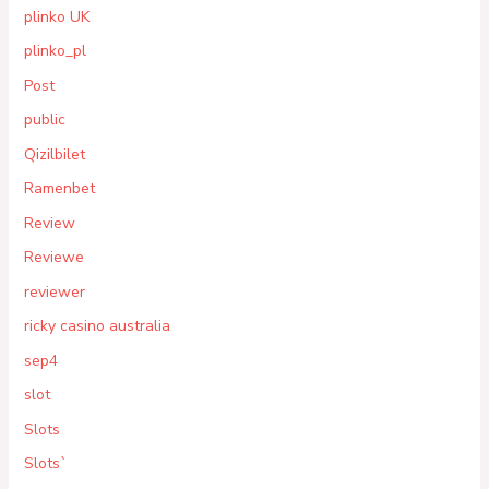
plinko UK
plinko_pl
Post
public
Qizilbilet
Ramenbet
Review
Reviewe
reviewer
ricky casino australia
sep4
slot
Slots
Slots`