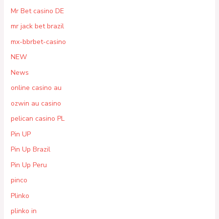
Mr Bet casino DE
mr jack bet brazil
mx-bbrbet-casino
NEW
News
online casino au
ozwin au casino
pelican casino PL
Pin UP
Pin Up Brazil
Pin Up Peru
pinco
Plinko
plinko in