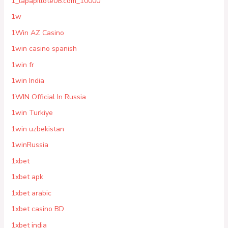
1_lapapillote08.com_10000
1w
1Win AZ Casino
1win casino spanish
1win fr
1win India
1WIN Official In Russia
1win Turkiye
1win uzbekistan
1winRussia
1xbet
1xbet apk
1xbet arabic
1xbet casino BD
1xbet india