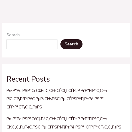
Search
Search
Recent Posts
РљР°Рє РЅР°СѓС‡РёС‚СЊСЃСЏ СЃРѕР·РґР°РІР°С‚СЊ
РІС‹СЂР°Р·РёС‚РµР»СЊРЅС‹Рµ СЃРЅРёРјРєРё РЅР°
СЃРјР°СЂС‚С„РѕРЅ
РљР°Рє РЅР°СѓС‡РёС‚СЊСЃСЏ СЃРѕР·РґР°РІР°С‚СЊ
СЌС„С„РµРєС‚РЅС‹Рµ СЃРЅРёРјРєРё РЅР° СЃРјР°СЂС‚С„РѕРЅ