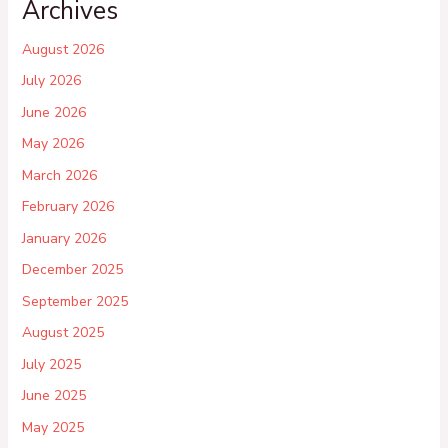
Archives
August 2026
July 2026
June 2026
May 2026
March 2026
February 2026
January 2026
December 2025
September 2025
August 2025
July 2025
June 2025
May 2025