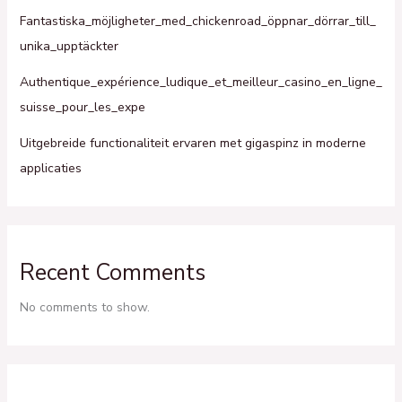
Fantastiska_möjligheter_med_chickenroad_öppnar_dörrar_till_
unika_upptäckter
Authentique_expérience_ludique_et_meilleur_casino_en_ligne_
suisse_pour_les_expe
Uitgebreide functionaliteit ervaren met gigaspinz in moderne
applicaties
Recent Comments
No comments to show.