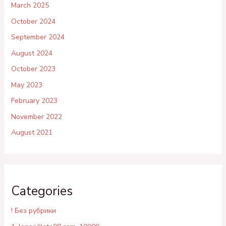
March 2025
October 2024
September 2024
August 2024
October 2023
May 2023
February 2023
November 2022
August 2021
Categories
! Без рубрики