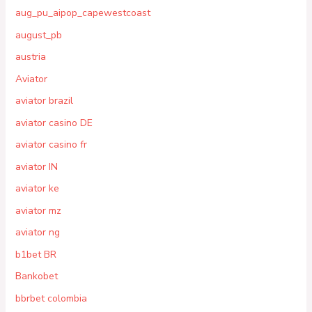
aug_pu_aipop_capewestcoast
august_pb
austria
Aviator
aviator brazil
aviator casino DE
aviator casino fr
aviator IN
aviator ke
aviator mz
aviator ng
b1bet BR
Bankobet
bbrbet colombia