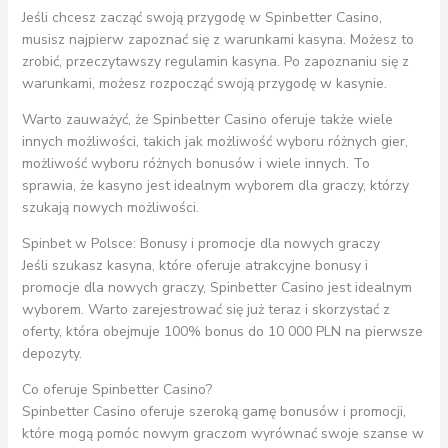
Jeśli chcesz zacząć swoją przygodę w Spinbetter Casino,
musisz najpierw zapoznać się z warunkami kasyna. Możesz to
zrobić, przeczytawszy regulamin kasyna. Po zapoznaniu się z
warunkami, możesz rozpocząć swoją przygodę w kasynie.
Warto zauważyć, że Spinbetter Casino oferuje także wiele
innych możliwości, takich jak możliwość wyboru różnych gier,
możliwość wyboru różnych bonusów i wiele innych. To
sprawia, że kasyno jest idealnym wyborem dla graczy, którzy
szukają nowych możliwości.
Spinbet w Polsce: Bonusy i promocje dla nowych graczy
Jeśli szukasz kasyna, które oferuje atrakcyjne bonusy i
promocje dla nowych graczy, Spinbetter Casino jest idealnym
wyborem. Warto zarejestrować się już teraz i skorzystać z
oferty, która obejmuje 100% bonus do 10 000 PLN na pierwsze
depozyty.
Co oferuje Spinbetter Casino?
Spinbetter Casino oferuje szeroką gamę bonusów i promocji,
które mogą pomóc nowym graczom wyrównać swoje szanse w