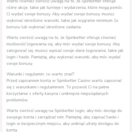
Warto również zwrócić uwagę na to, że Spinbetter oferuje
różne akcje, takie jak turnieje i wydarzenia, które mogą pomóc
Ci wydać swoje bonusy. Aby wydać swoje bonusy, musisz
wykonać określone warunki, takie jak wygranie minimum 1x
bonusu lub wykonać określone zadania.
Warto zwrócić uwagę na to, że Spinbetter oferuje również
możliwość logowania się, aby móc wydać swoje bonusy. Aby
zalogować się, musisz wpisać swoje dane logowania, takie jak
login i hasło. Pamiętaj, aby wykonać warunki, aby móc wydać
swoje bonusy.
Warunki i regulamin: co warto znać?
Przed zapisaniem konta w Spinbetter Casino warto zapoznać
się z warunkami i regulaminem. To pozwoli Ci na pełne
korzystanie z oferty kasyna i uniknięcie niepożądanych
problemów.
Warto zwrócić uwagę na Spinbetter login, aby móc dostęp do
swojego konta i zarządzać nim. Pamiętaj, aby zapisać hasło i
login w bezpiecznym miejscu, aby uniknąć utraty dostępu do
konta.