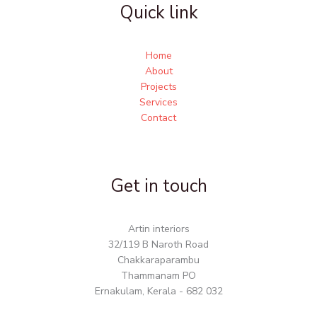
Quick link
Home
About
Projects
Services
Contact
Get in touch
Artin interiors
32/119 B Naroth Road
Chakkaraparambu
Thammanam PO
Ernakulam, Kerala - 682 032