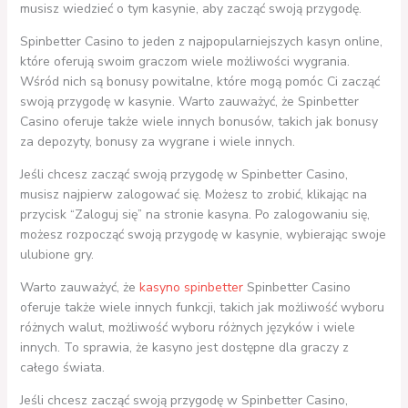
musisz wiedzieć o tym kasynie, aby zacząć swoją przygodę.
Spinbetter Casino to jeden z najpopularniejszych kasyn online,
które oferują swoim graczom wiele możliwości wygrania.
Wśród nich są bonusy powitalne, które mogą pomóc Ci zacząć
swoją przygodę w kasynie. Warto zauważyć, że Spinbetter
Casino oferuje także wiele innych bonusów, takich jak bonusy
za depozyty, bonusy za wygrane i wiele innych.
Jeśli chcesz zacząć swoją przygodę w Spinbetter Casino,
musisz najpierw zalogować się. Możesz to zrobić, klikając na
przycisk “Zaloguj się” na stronie kasyna. Po zalogowaniu się,
możesz rozpocząć swoją przygodę w kasynie, wybierając swoje
ulubione gry.
Warto zauważyć, że
kasyno spinbetter
Spinbetter Casino
oferuje także wiele innych funkcji, takich jak możliwość wyboru
różnych walut, możliwość wyboru różnych języków i wiele
innych. To sprawia, że kasyno jest dostępne dla graczy z
całego świata.
Jeśli chcesz zacząć swoją przygodę w Spinbetter Casino,