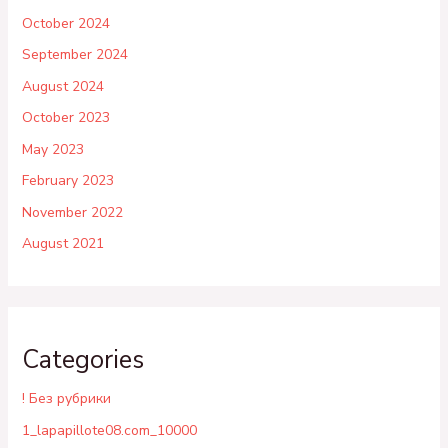
October 2024
September 2024
August 2024
October 2023
May 2023
February 2023
November 2022
August 2021
Categories
! Без рубрики
1_lapapillote08.com_10000