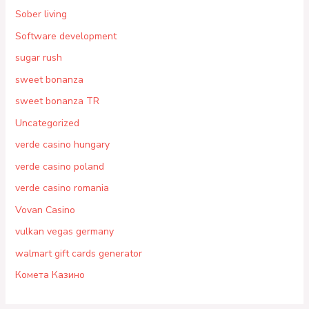
Sober living
Software development
sugar rush
sweet bonanza
sweet bonanza TR
Uncategorized
verde casino hungary
verde casino poland
verde casino romania
Vovan Casino
vulkan vegas germany
walmart gift cards generator
Комета Казино