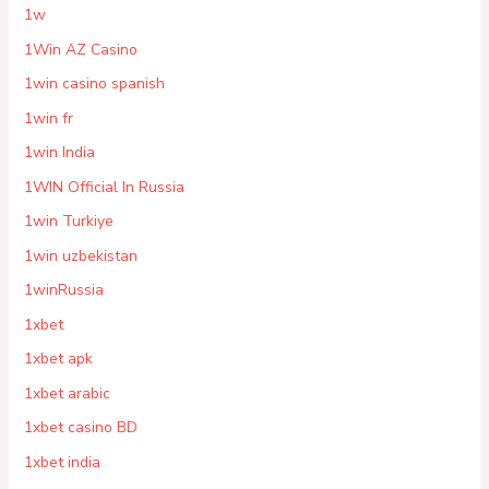
1w
1Win AZ Casino
1win casino spanish
1win fr
1win India
1WIN Official In Russia
1win Turkiye
1win uzbekistan
1winRussia
1xbet
1xbet apk
1xbet arabic
1xbet casino BD
1xbet india