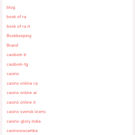
blog
book of ra
book of ra it
Bookkeeping
Brand
casibom tr
casibom-tg
casino
casino onlina ca
casino online ar
casinò online it
casino svensk licens
casino-glory india
casinowazamba