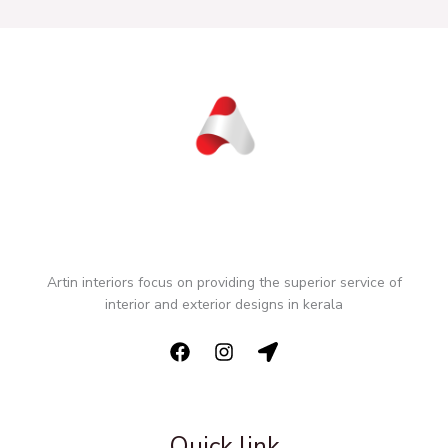
Artin interiors focus on providing the superior service of
interior and exterior designs in kerala
Quick link