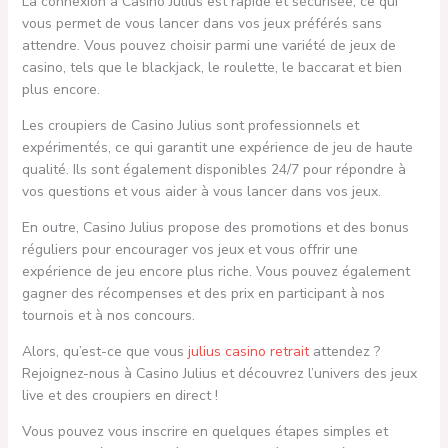
La connexion à Casino Julius est rapide et sécurisée, ce qui
vous permet de vous lancer dans vos jeux préférés sans
attendre. Vous pouvez choisir parmi une variété de jeux de
casino, tels que le blackjack, le roulette, le baccarat et bien
plus encore.
Les croupiers de Casino Julius sont professionnels et
expérimentés, ce qui garantit une expérience de jeu de haute
qualité. Ils sont également disponibles 24/7 pour répondre à
vos questions et vous aider à vous lancer dans vos jeux.
En outre, Casino Julius propose des promotions et des bonus
réguliers pour encourager vos jeux et vous offrir une
expérience de jeu encore plus riche. Vous pouvez également
gagner des récompenses et des prix en participant à nos
tournois et à nos concours.
Alors, qu’est-ce que vous
julius casino retrait
attendez ?
Rejoignez-nous à Casino Julius et découvrez l’univers des jeux
live et des croupiers en direct !
Vous pouvez vous inscrire en quelques étapes simples et