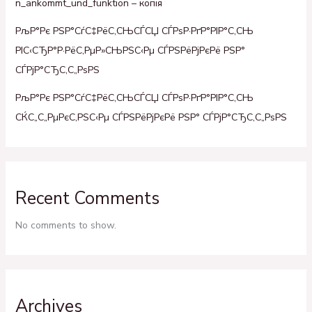
n_ankommt_und_funktion – копія
РљР°Рє РЅР°СѓС‡РёС‚СЊСЃСЏ СЃРѕР·РґР°РІР°С‚СЊ
РІС‹СЂР°Р·РёС‚РµР»СЊРЅС‹Рµ СЃРЅРёРјРєРё РЅР°
СЃРјР°СЂС‚С„РѕРЅ
РљР°Рє РЅР°СѓС‡РёС‚СЊСЃСЏ СЃРѕР·РґР°РІР°С‚СЊ
СЌС„С„РµРєС‚РЅС‹Рµ СЃРЅРёРјРєРё РЅР° СЃРјР°СЂС‚С„РѕРЅ
Recent Comments
No comments to show.
Archives