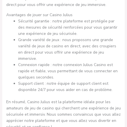
direct pour vous offrir une expérience de jeu immersive.
Avantages de jouer sur Casino Julius
Sécurité garantie : notre plateforme est protégée par
des mesures de sécurité renforcées pour vous garantir
une expérience de jeu sécurisée.
Grande variété de jeux : nous proposons une grande
variété de jeux de casino en direct, avec des croupiers
en direct pour vous offrir une expérience de jeu
immersive.
Connexion rapide : notre connexion Julius Casino est
rapide et fiable, vous permettant de vous connecter en
quelques secondes.
Support client : notre équipe de support client est
disponible 24/7 pour vous aider en cas de problème.
En résumé, Casino Julius est la plateforme idéale pour les
amateurs de jeu de casino qui cherchent une expérience de jeu
sécurisée et immersiv. Nous sommes convaincus que vous allez
apprécier notre plateforme et que vous allez vous divertir en
sécurité et en confiance !