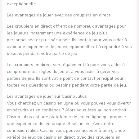
exceptionnelle.
Les avantages de jouer avec des croupiers en direct
Les croupiers en direct offrent de nombreux avantages pour
les joueurs, notamment une expérience de jeu plus
personnalisée et plus sécurisée. Ils sont là pour vous aider à
avoir une expérience de jeu exceptionnelle et à répondre à vos
besoins pendant votre partie de jeu.
Les croupiers en direct sont également là pour vous aider à
comprendre les règles du jeu et à vous aider à gérer vos
parties de jeu. Ils sont votre point de contact principal pour
toutes vos questions ou besoins pendant votre partie de jeu.
Les avantages de jouer sur Casino Julius
Vous cherchez un casino en ligne où vous pouvez vous divertir
en sécurité et en confiance ? Alors vous êtes au bon endroit !
Casino Julius est une plateforme de jeu en ligne qui propose
une expérience de jeu unique et sécurisée. Avec notre
connexion Julius Casino, vous pouvez accéder à une grande
variété de jeux de casino en direct, avec des croupiers en