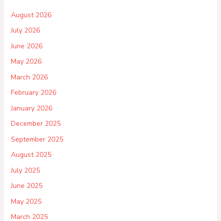
August 2026
July 2026
June 2026
May 2026
March 2026
February 2026
January 2026
December 2025
September 2025
August 2025
July 2025
June 2025
May 2025
March 2025