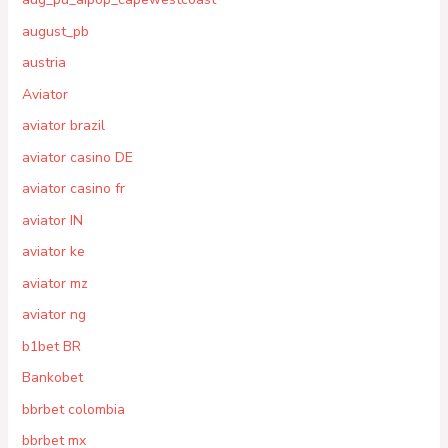
august_pb
austria
Aviator
aviator brazil
aviator casino DE
aviator casino fr
aviator IN
aviator ke
aviator mz
aviator ng
b1bet BR
Bankobet
bbrbet colombia
bbrbet mx