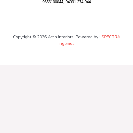
9656100044, 04931 274 044
Copyright © 2026 Artin interiors. Powered by :
SPECTRA
ingenios