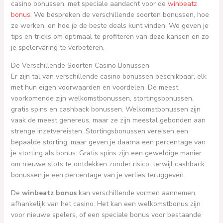
casino bonussen, met speciale aandacht voor de
winbeatz
bonus
. We bespreken de verschillende soorten bonussen, hoe
ze werken, en hoe je de beste deals kunt vinden. We geven je
tips en tricks om optimaal te profiteren van deze kansen en zo
je spelervaring te verbeteren.
De Verschillende Soorten Casino Bonussen
Er zijn tal van verschillende casino bonussen beschikbaar, elk
met hun eigen voorwaarden en voordelen. De meest
voorkomende zijn welkomstbonussen, stortingsbonussen,
gratis spins en cashback bonussen. Welkomstbonussen zijn
vaak de meest genereus, maar ze zijn meestal gebonden aan
strenge inzetvereisten. Stortingsbonussen vereisen een
bepaalde storting, maar geven je daarna een percentage van
je storting als bonus. Gratis spins zijn een geweldige manier
om nieuwe slots te ontdekken zonder risico, terwijl cashback
bonussen je een percentage van je verlies teruggeven.
De
winbeatz bonus
kan verschillende vormen aannemen,
afhankelijk van het casino. Het kan een welkomstbonus zijn
voor nieuwe spelers, of een speciale bonus voor bestaande