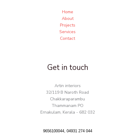
Home
About
Projects
Services
Contact
Get in touch
Artin interiors
32/119 B Naroth Road
Chakkaraparambu
Thammanam PO
Ernakulam, Kerala - 682 032
9656100044, 04931 274 044