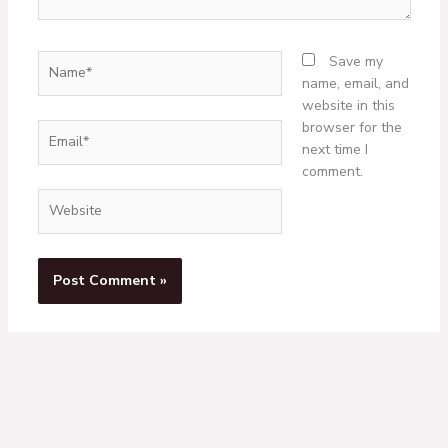
Name*
Save my
name, email, and
website in this
browser for the
Email*
next time I
comment.
Website