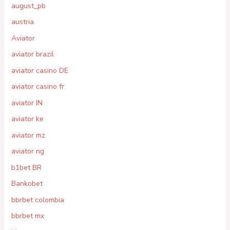
august_pb
austria
Aviator
aviator brazil
aviator casino DE
aviator casino fr
aviator IN
aviator ke
aviator mz
aviator ng
b1bet BR
Bankobet
bbrbet colombia
bbrbet mx