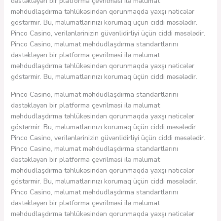
dəstəkləyən bir platforma çevrilməsi ilə məlumat
məhdudlaşdırma təhlükəsindən qorunmaqda yaxşı nəticələr
göstərmir. Bu, məlumatlarınızı korumaq üçün ciddi məsələdir.
Pinco Casino, verilənlərinizin güvənlidirliyi üçün ciddi məsələdir.
Pinco Casino, məlumat məhdudlaşdırma standartlarını
dəstəkləyən bir platforma çevrilməsi ilə məlumat
məhdudlaşdırma təhlükəsindən qorunmaqda yaxşı nəticələr
göstərmir. Bu, məlumatlarınızı korumaq üçün ciddi məsələdir.
Pinco Casino, məlumat məhdudlaşdırma standartlarını
dəstəkləyən bir platforma çevrilməsi ilə məlumat
məhdudlaşdırma təhlükəsindən qorunmaqda yaxşı nəticələr
göstərmir. Bu, məlumatlarınızı korumaq üçün ciddi məsələdir.
Pinco Casino, verilənlərinizin güvənlidirliyi üçün ciddi məsələdir.
Pinco Casino, məlumat məhdudlaşdırma standartlarını
dəstəkləyən bir platforma çevrilməsi ilə məlumat
məhdudlaşdırma təhlükəsindən qorunmaqda yaxşı nəticələr
göstərmir. Bu, məlumatlarınızı korumaq üçün ciddi məsələdir.
Pinco Casino, məlumat məhdudlaşdırma standartlarını
dəstəkləyən bir platforma çevrilməsi ilə məlumat
məhdudlaşdırma təhlükəsindən qorunmaqda yaxşı nəticələr