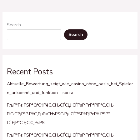
Search
Search
Recent Posts
Aktuelle_Bewertung_zeigt_wie_casino_ohne_oasis_bei_Spieler
n_ankommt_und_funktion – копія
РљР°Рє РЅР°СѓС‡РёС‚СЊСЃСЏ СЃРѕР·РґР°РІР°С‚СЊ
РІС‹СЂР°Р·РёС‚РµР»СЊРЅС‹Рµ СЃРЅРёРјРєРё РЅР°
СЃРјР°СЂС‚С„РѕРЅ
РљР°Рє РЅР°СѓС‡РёС‚СЊСЃСЏ СЃРѕР·РґР°РІР°С‚СЊ