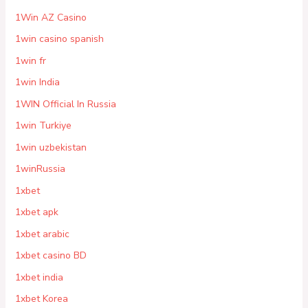
1Win AZ Casino
1win casino spanish
1win fr
1win India
1WIN Official In Russia
1win Turkiye
1win uzbekistan
1winRussia
1xbet
1xbet apk
1xbet arabic
1xbet casino BD
1xbet india
1xbet Korea