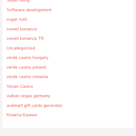
Sober living
Software development
sugar rush
sweet bonanza
sweet bonanza TR
Uncategorized
verde casino hungary
verde casino poland
verde casino romania
Vovan Casino
vulkan vegas germany
walmart gift cards generator
Комета Казино