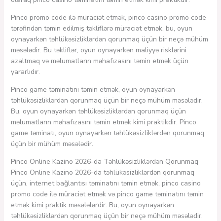
Pinco promo code ilə müraciət etmək, pinco casino promo code
tərəfindən təmin edilmiş təkliflərə müraciət etmək, bu, oyun
oynayarkən təhlükəsizliklərdən qorunmaq üçün bir neçə mühüm
məsələdir. Bu təkliflər, oyun oynayarkən maliyyə risklərini
azaltmaq və məlumatların məhafızasını təmin etmək üçün
yararlıdır.
Pinco game təminatını təmin etmək, oyun oynayarkən
təhlükəsizliklərdən qorunmaq üçün bir neçə mühüm məsələdir.
Bu, oyun oynayarkən təhlükəsizliklərdən qorunmaq üçün
məlumatların məhafızasını təmin etmək kimi praktikdir. Pinco
game təminatı, oyun oynayarkən təhlükəsizliklərdən qorunmaq
üçün bir mühüm məsələdir.
Pinco Online Kazino 2026-da Təhlükəsizliklərdən Qorunmaq
Pinco Online Kazino 2026-da təhlükəsizliklərdən qorunmaq
üçün, internet bağlantısı təminatını təmin etmək, pinco casino
promo code ilə müraciət etmək və pinco game təminatını təmin
etmək kimi praktik məsələlərdir. Bu, oyun oynayarkən
təhlükəsizliklərdən qorunmaq üçün bir neçə mühüm məsələdir.