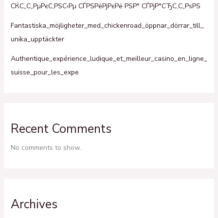
СЌС„С„РµРєС‚РЅС‹Рµ СЃРЅРёРјРєРё РЅР° СЃРјР°СЂС‚С„РѕРЅ
Fantastiska_möjligheter_med_chickenroad_öppnar_dörrar_till_
unika_upptäckter
Authentique_expérience_ludique_et_meilleur_casino_en_ligne_
suisse_pour_les_expe
Recent Comments
No comments to show.
Archives