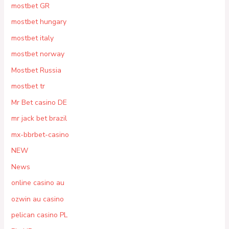
mostbet GR
mostbet hungary
mostbet italy
mostbet norway
Mostbet Russia
mostbet tr
Mr Bet casino DE
mr jack bet brazil
mx-bbrbet-casino
NEW
News
online casino au
ozwin au casino
pelican casino PL