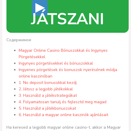
JÁTSZANI
Содержимое
Magyar Online Casino Bónuszokkal és Ingynyes
Pörgetésekkel
Ingynyes pörgetésekkel és bónuszokkal
Ingyenes pörgetések és bonuszok nyerésének módja
online kaszinóban
1. No deposit bonusokkal kezdj
2. Játssz a legjobb játékokkal
3. Használd a játékstrategiákat
4. Folyamatosan tanulj és fejlesztd meg magad
5. Használd a játékbonuszokat
6. Használd a magyar online kaszinók ajánlásait
Ha keresed a legjobb magyar online casino-t, akkor a Magyar