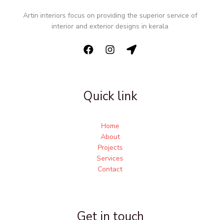
Artin interiors focus on providing the superior service of
interior and exterior designs in kerala
Quick link
Home
About
Projects
Services
Contact
Get in touch