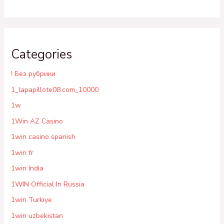
Categories
! Без рубрики
1_lapapillote08.com_10000
1w
1Win AZ Casino
1win casino spanish
1win fr
1win India
1WIN Official In Russia
1win Turkiye
1win uzbekistan