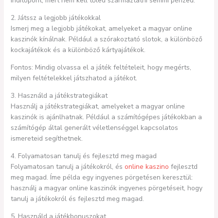
indítópont, mert nem kell tőled származtatni semmi pénzed.
2. Játssz a legjobb játékokkal
Ismerj meg a legjobb játékokat, amelyeket a magyar online
kaszinók kínálnak. Például a szórakoztató slotok, a különböző
kockajátékok és a különböző kártyajátékok.
Fontos: Mindig olvassa el a játék feltételeit, hogy megérts,
milyen feltételekkel játszhatod a játékot.
3. Használd a játékstrategiákat
Használj a játékstrategiákat, amelyeket a magyar online
kaszinók is ajánlhatnak. Például a számítógépes játékokban a
számítógép által generált véletlenséggel kapcsolatos
ismereteid segíthetnek.
4. Folyamatosan tanulj és fejlesztd meg magad
Folyamatosan tanulj a játékokról, és
online kaszino
fejlesztd
meg magad. Íme példa egy ingyenes pörgetésen keresztül:
használj a magyar online kaszinók ingyenes pörgetéseit, hogy
tanulj a játékokról és fejlesztd meg magad.
5. Használd a játékbonuszokat