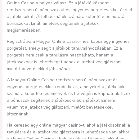
Online Casino a helyes válasz. Ez a játékló központ
rendszeresen új bónuszokkal és ingyenes pörgetésekkel érzi el
a játékosokat. Új felhasználók számára különféle bemutatási
bónuszokat kínál, amelyek segítenek a játékok
megismerésében.
Regisztrálva a Magyar Online Casino-hez, kapsz egy ingyenes
pörgetést, amely segít a játékok tanulmányozásában. Ez a
pörgetés nem csak a tanulásra használható, hanem a
játékosoknak is lehetőséget adnak a játékot végigjátszani,
mielőtt bevetésekkel játsznának.
A Magyar Online Casino rendszeresen új bónuszokat és
ingyenes pörgetésekkel rendelkezik, amelyeket a játékosok
számára különféle események és hétvégén is kaphatnak. Ezek
a bónuszok segítenek a játékosoknak a játékot ismerni,
valamint a játékot végigjátszani, mielőtt bevetésekkel
játsznának.
Ha keresed egy online magyar casino-t, ahol a játékosoknak a
tanulásra és a játékot végigjátszásra is lehetősége van, akkor
a Magyar Online Casino a helyes válasz. Új bónuszokkal és