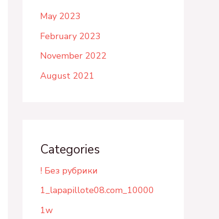
May 2023
February 2023
November 2022
August 2021
Categories
! Без рубрики
1_lapapillote08.com_10000
1w