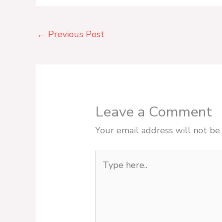
←
Previous Post
Leave a Comment
Your email address will not be
Type
here..