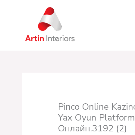
Skip
to
content
Pinco Online Kazi
Yax Oyun Platfor
Онлайн.3192 (2)