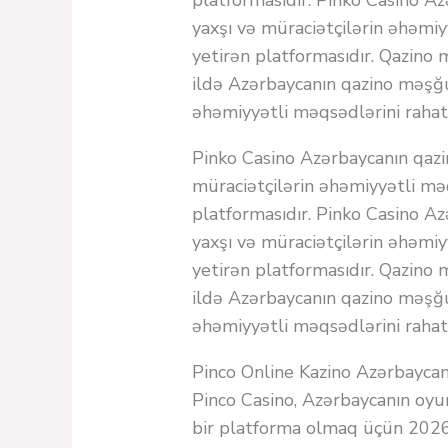
platformasıdır. Pinko Casino A
yaxşı və müraciətçilərin əhəmiy
yetirən platformasıdır. Qazino 
ildə Azərbaycanın qazino məşğul
əhəmiyyətli məqsədlərini rahatl
Pinko Casino Azərbaycanın qazi
müraciətçilərin əhəmiyyətli məq
platformasıdır. Pinko Casino A
yaxşı və müraciətçilərin əhəmiy
yetirən platformasıdır. Qazino 
ildə Azərbaycanın qazino məşğul
əhəmiyyətli məqsədlərini rahatl
Pinco Online Kazino Azərbayca
Pinco Casino, Azərbaycanın oyu
bir platforma olmaq üçün 2026-c