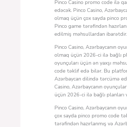
Pinco Casino promo code ilə qarş
edəcək. Pinco Casino, Azərbayc
olmaq üçün çox sayda pinco pro
Pinco game tərəfindən hazırla
edilmiş məhsullardan ibarətdir
Pinco Casino, Azərbaycanın oyu
olmaq üçün 2026-ci ilə bağlı pl
oyunçuları üçün ən yaxşı məhs
code təklif edə bilər. Bu platf
Azərbaycan dilində tərcümə edi
Casino, Azərbaycanın oyunçular
üçün 2026-ci ilə bağlı planları v
Pinco Casino, Azərbaycanın oy
çox sayda pinco promo code tək
tərəfindən hazırlanmış və Azər