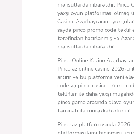
məhsullardan ibarətdir. Pinco 
yaxşı oyun platforması olmaq üç
Casino, Azərbaycanın oyunçula
sayda pinco promo code təklif 
tərəfindən hazırlanmış və Azər
məhsullardan ibarətdir.
Pinco Online Kazino Azərbayca
Pinco az online casino 2026-ci
artırır və bu platforma yeni əl
code və pinco casino promo code
təkliflər ilə daha yaxşı müşahid
pinco game arasında əlavə oyunl
təminatı ilə mürəkkəb olunur.
Pinco az platformasında 2026-ci
platforması kimi tanınması üçün