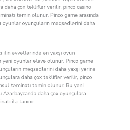
daha çox təkliflər verilir, pinco casino
minatı təmin olunur. Pinco game arasında
u oyunlar oyunçuların məqsədlərini daha
 ilin əvvəllərində ən yaxşı oyun
n yeni oyunlar əlavə olunur. Pinco game
yunçuların məqsədlərini daha yaxşı yerinə
nçulara daha çox təkliflər verilir, pinco
hsul təminatı təmin olunur. Bu yeni
ası Azərbaycanda daha çox oyunçulara
tı ilə tanınır.