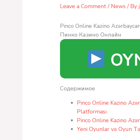
Leave a Comment
/
News
/ By
Pinco Online Kazino Azərbayca
Пинко Казино Онлайн
OY
Содержимое
Pinco Online Kazino Azə
Platforması
Pinco Online Kazino Azə
Yeni Oyunlar və Oyun Tək