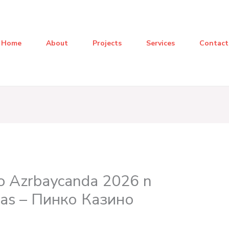
Home
About
Projects
Services
Contact
no Azrbaycanda 2026 n
mas – Пинко Казино