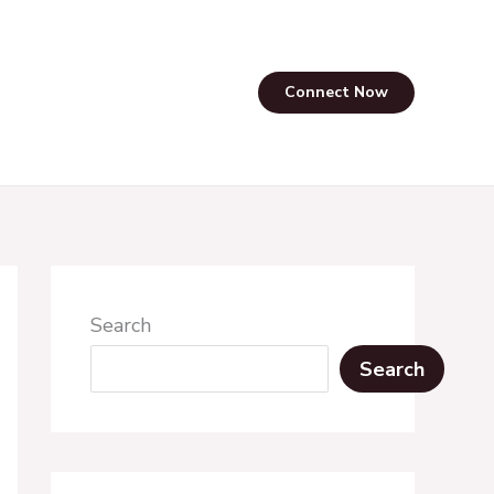
Connect Now
Search
Search