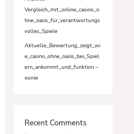
Vergleich_mit_online_casino_o
hne_oasis_für_verantwortungs
volles_Spiele
Aktuelle_Bewertung_zeigt_wi
e_casino_ohne_oasis_bei_Spiel
ern_ankommt_und_funktion –
копія
Recent Comments