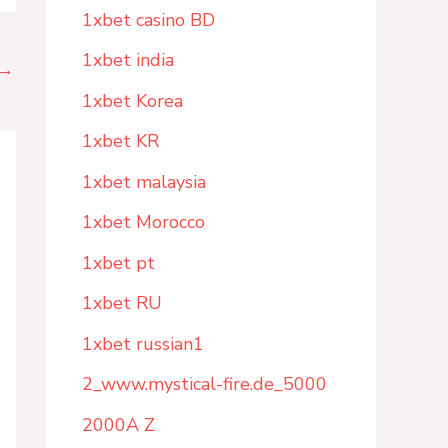
1xbet casino BD
1xbet india
→
1xbet Korea
1xbet KR
1xbet malaysia
1xbet Morocco
1xbet pt
1xbet RU
1xbet russian1
2_www.mystical-fire.de_5000
2000A Z