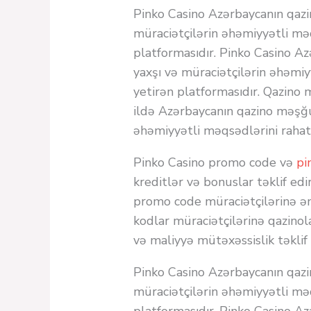
Pinko Casino Azərbaycanın qazi
müraciətçilərin əhəmiyyətli məq
platformasıdır. Pinko Casino A
yaxşı və müraciətçilərin əhəmiy
yetirən platformasıdır. Qazino 
ildə Azərbaycanın qazino məşğul
əhəmiyyətli məqsədlərini rahatl
Pinko Casino promo code və
pi
kreditlər və bonuslar təklif ed
promo code müraciətçilərinə ən 
kodlar müraciətçilərinə qazino
və maliyyə mütəxəssislik təklif 
Pinko Casino Azərbaycanın qazi
müraciətçilərin əhəmiyyətli məq