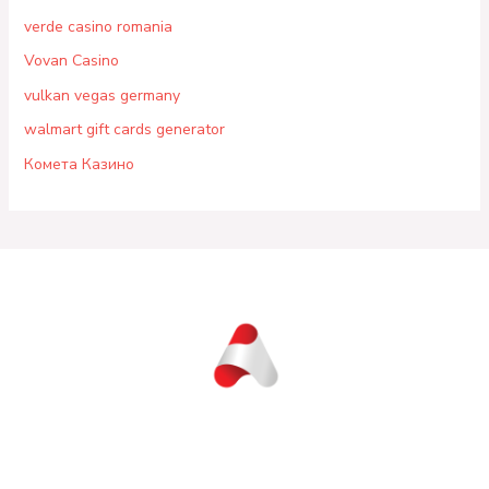
verde casino romania
Vovan Casino
vulkan vegas germany
walmart gift cards generator
Комета Казино