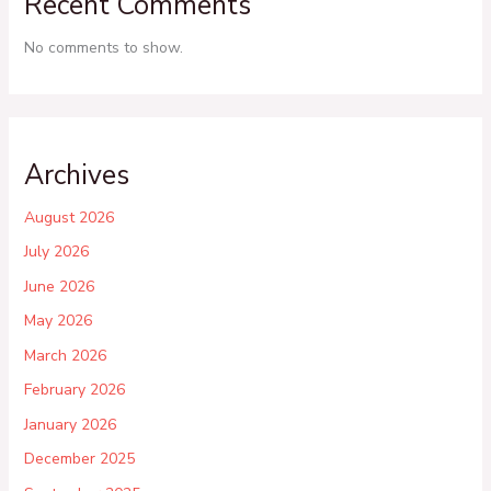
Recent Comments
No comments to show.
Archives
August 2026
July 2026
June 2026
May 2026
March 2026
February 2026
January 2026
December 2025