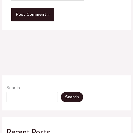
Search
Search
Recent Posts