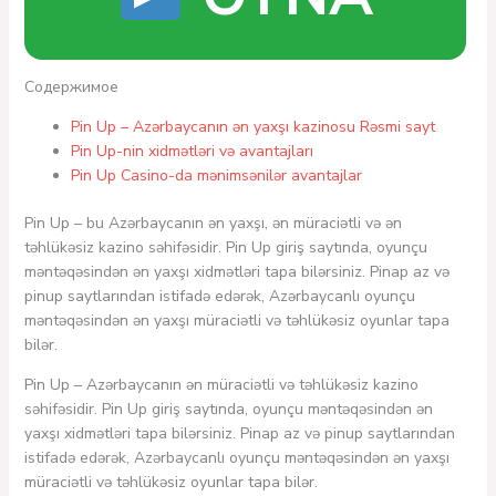
Содержимое
Pin Up – Azərbaycanın ən yaxşı kazinosu Rəsmi sayt
Pin Up-nin xidmətləri və avantajları
Pin Up Casino-da mənimsənilər avantajlar
Pin Up – bu Azərbaycanın ən yaxşı, ən müraciətli və ən
təhlükəsiz kazino səhifəsidir. Pin Up giriş saytında, oyunçu
məntəqəsindən ən yaxşı xidmətləri tapa bilərsiniz. Pinap az və
pinup saytlarından istifadə edərək, Azərbaycanlı oyunçu
məntəqəsindən ən yaxşı müraciətli və təhlükəsiz oyunlar tapa
bilər.
Pin Up – Azərbaycanın ən müraciətli və təhlükəsiz kazino
səhifəsidir. Pin Up giriş saytında, oyunçu məntəqəsindən ən
yaxşı xidmətləri tapa bilərsiniz. Pinap az və pinup saytlarından
istifadə edərək, Azərbaycanlı oyunçu məntəqəsindən ən yaxşı
müraciətli və təhlükəsiz oyunlar tapa bilər.