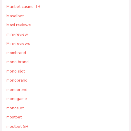
Maribet casino TR
Masalbet
Maxi reviewe
mini-review
Mini-reviews
mombrand
mono brand
mono slot
monobrand
monobrend
monogame
monoslot
mostbet
mostbet GR