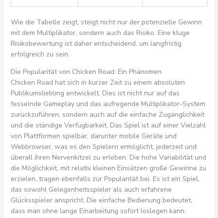
Wie die Tabelle zeigt, steigt nicht nur der potenzielle Gewinn
mit dem Multiplikator, sondern auch das Risiko. Eine kluge
Risikobewertung ist daher entscheidend, um langfristig
erfolgreich zu sein.
Die Popularität von Chicken Road: Ein Phänomen
Chicken Road hat sich in kurzer Zeit zu einem absoluten
Publikumsliebling entwickelt. Dies ist nicht nur auf das
fesselnde Gameplay und das aufregende Multiplikator-System
zurückzuführen, sondern auch auf die einfache Zugänglichkeit
und die ständige Verfügbarkeit. Das Spiel ist auf einer Vielzahl
von Plattformen spielbar, darunter mobile Geräte und
Webbrowser, was es den Spielern ermöglicht, jederzeit und
überall ihren Nervenkitzel zu erleben. Die hohe Variabilität und
die Möglichkeit, mit relativ kleinen Einsätzen große Gewinne zu
erzielen, tragen ebenfalls zur Popularität bei. Es ist ein Spiel,
das sowohl Gelegenheitsspieler als auch erfahrene
Glücksspieler anspricht. Die einfache Bedienung bedeutet,
dass man ohne lange Einarbeitung sofort loslegen kann.