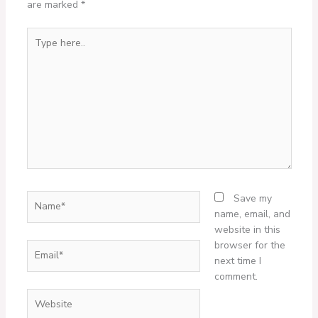
are marked
*
Type
here..
Name*
Save my
name, email, and
website in this
browser for the
Email*
next time I
comment.
Website