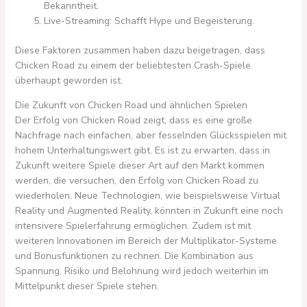
Bekanntheit.
Live-Streaming: Schafft Hype und Begeisterung.
Diese Faktoren zusammen haben dazu beigetragen, dass
Chicken Road zu einem der beliebtesten Crash-Spiele
überhaupt geworden ist.
Die Zukunft von Chicken Road und ähnlichen Spielen
Der Erfolg von Chicken Road zeigt, dass es eine große
Nachfrage nach einfachen, aber fesselnden Glücksspielen mit
hohem Unterhaltungswert gibt. Es ist zu erwarten, dass in
Zukunft weitere Spiele dieser Art auf den Markt kommen
werden, die versuchen, den Erfolg von Chicken Road zu
wiederholen. Neue Technologien, wie beispielsweise Virtual
Reality und Augmented Reality, könnten in Zukunft eine noch
intensivere Spielerfahrung ermöglichen. Zudem ist mit
weiteren Innovationen im Bereich der Multiplikator-Systeme
und Bonusfunktionen zu rechnen. Die Kombination aus
Spannung, Risiko und Belohnung wird jedoch weiterhin im
Mittelpunkt dieser Spiele stehen.