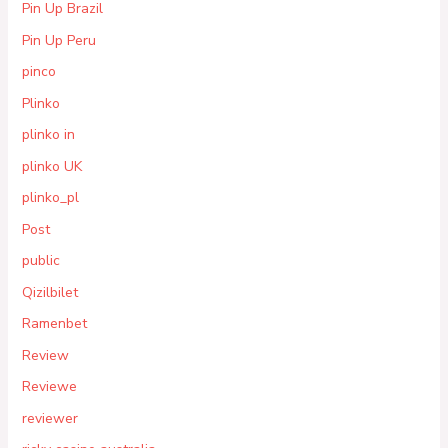
Pin Up Brazil
Pin Up Peru
pinco
Plinko
plinko in
plinko UK
plinko_pl
Post
public
Qizilbilet
Ramenbet
Review
Reviewe
reviewer