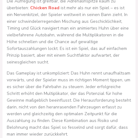
Die Aufregung ist greifbar, die Adrenalinspitze kaum zu
überbieten:
Chicken Road
ist mehr als nur ein Spiel – es ist
ein Nervenkitzel, der Spieler weltweit in seinen Bann zieht. In
einer schwindelerregenden Mischung aus Geschicklichkeit,
Timing und Glück navigiert man ein animiertes Huhn über eine
vielbefahrene Autobahn, während die Multiplikatoren in die
Höhe schnellen und die Chance auf gewaltige
Sofortauszahlungen lockt. Es ist ein Spiel, das auf einfachem
Prinzip basiert, aber mit einem Suchtfaktor aufwartet, der
seinesgleichen sucht.
Das Gameplay ist unkompliziert: Das Huhn rennt unaufhaltsam
vorwärts, und der Spieler muss im richtigen Moment tippen, um
es sicher über die Fahrbahn zu steuern. Jeder erfolgreiche
Schritt erhöht den Multiplikator, der das Potenzial für hohe
Gewinne maßgeblich beeinflusst. Die Herausforderung besteht
darin, nicht von den heranrasenden Fahrzeugen erfasst zu
werden und gleichzeitig den optimalen Zeitpunkt für die
Auszahlung zu finden. Diese Kombination aus Risiko und
Belohnung macht das Spiel so fesselnd und sorgt dafür, dass
man immer wieder zurückkehrt.