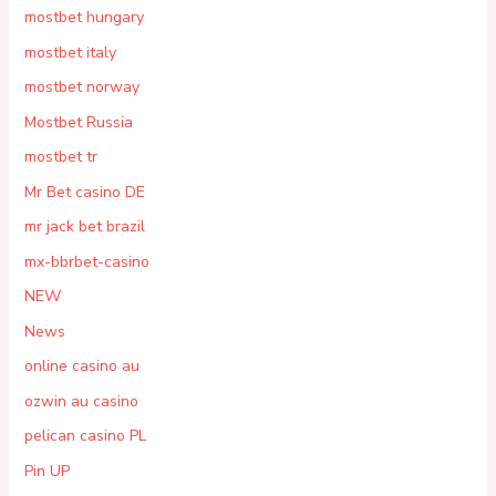
mostbet hungary
mostbet italy
mostbet norway
Mostbet Russia
mostbet tr
Mr Bet casino DE
mr jack bet brazil
mx-bbrbet-casino
NEW
News
online casino au
ozwin au casino
pelican casino PL
Pin UP