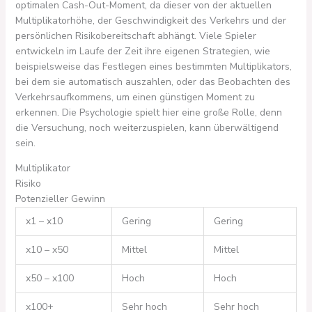
optimalen Cash-Out-Moment, da dieser von der aktuellen
Multiplikatorhöhe, der Geschwindigkeit des Verkehrs und der
persönlichen Risikobereitschaft abhängt. Viele Spieler
entwickeln im Laufe der Zeit ihre eigenen Strategien, wie
beispielsweise das Festlegen eines bestimmten Multiplikators,
bei dem sie automatisch auszahlen, oder das Beobachten des
Verkehrsaufkommens, um einen günstigen Moment zu
erkennen. Die Psychologie spielt hier eine große Rolle, denn
die Versuchung, noch weiterzuspielen, kann überwältigend
sein.
Multiplikator
Risiko
Potenzieller Gewinn
x1 – x10
Gering
Gering
x10 – x50
Mittel
Mittel
x50 – x100
Hoch
Hoch
x100+
Sehr hoch
Sehr hoch