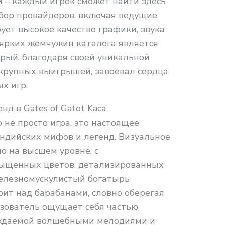
– каждый игрок сможет найти здесь
бор провайдеров, включая ведущие
ует высокое качество графики, звука
 ярких жемчужин каталога является
торый, благодаря своей уникальной
 крупных выигрышей, завоевал сердца
х игр.
д в Gates of Gatot Kaca
то не просто игра, это настоящее
ндийских мифов и легенд. Визуальное
 на высшем уровне, с
сыщенных цветов, детализированных
елезномускулистый богатырь
рит над барабанами, словно оберегая
ьзователь ощущает себя частью
ождаемой волшебными мелодиями и