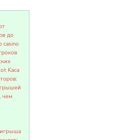
от
ов до
 casino
гроков
ских
tot Kaca
торов:
игрышей
, чем
ыигрыша