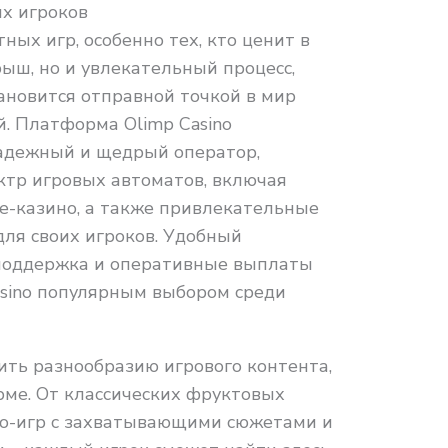
ых игроков
ых игр, особенно тех, кто ценит в
рыш, но и увлекательный процесс,
тановится отправной точкой в мир
. Платформа Olimp Casino
надежный и щедрый оператор,
тр игровых автоматов, включая
ve-казино, а также привлекательные
для своих игроков. Удобный
 поддержка и оперативные выплаты
sino популярным выбором среди
ить разнообразию игрового контента,
ме. От классических фруктовых
ео-игр с захватывающими сюжетами и