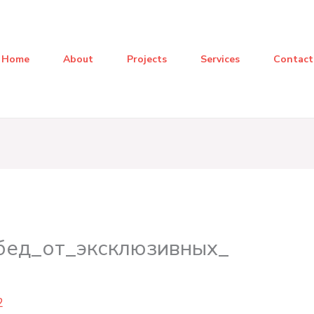
Home
About
Projects
Services
Contact
бед_от_эксклюзивных_
2