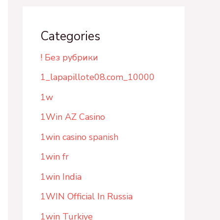
Categories
! Без рубрики
1_lapapillote08.com_10000
1w
1Win AZ Casino
1win casino spanish
1win fr
1win India
1WIN Official In Russia
1win Turkiye