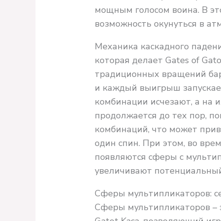
мощным голосом воина. В эт
возможность окунуться в ат
Механика каскадного падени
которая делает Gates of Ga
традиционных вращений бар
и каждый выигрыш запускае
комбинации исчезают, а на 
продолжается до тех пор, п
комбинаций, что может при
один спин. При этом, во вре
появляются сферы с мульти
увеличивают потенциальны
Сферы мультипликаторов: 
Сферы мультипликаторов – э