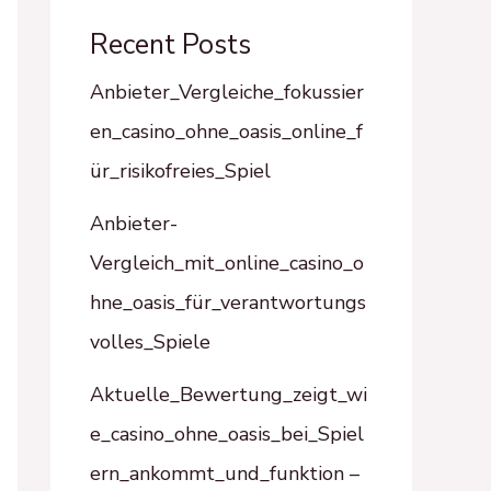
Recent Posts
Anbieter_Vergleiche_fokussier
en_casino_ohne_oasis_online_f
ür_risikofreies_Spiel
Anbieter-
Vergleich_mit_online_casino_o
hne_oasis_für_verantwortungs
volles_Spiele
Aktuelle_Bewertung_zeigt_wi
e_casino_ohne_oasis_bei_Spiel
ern_ankommt_und_funktion –