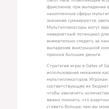
Gatot Kaca, позволяющий иг
фриспинов, при выпадении 
накопленные сферы мультип
значения суммируются, уве
Мультипликаторы могут варь
невероятный потенциал для
внимательно следить за нак
выпадения выигрышной комб
принося большие деньги.
Стратегия игры в Gates of Ga
использования механики кас
мультипликаторов. Игрокам 
соответствующие их бюджету
чтобы увеличить количество
важно помнить, что азартные
ставить больше, чем вы може