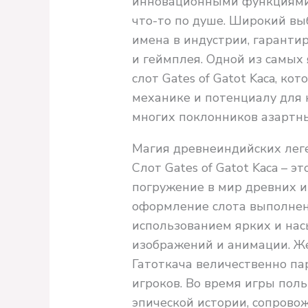
инновационными функциями 
что-то по душе. Широкий вы
имена в индустрии, гарантир
и геймплея. Одной из самых
слот Gates of Gatot Kaca, ко
механике и потенциалу для
многих поклонников азартны
Магия древнеиндийских леген
Слот Gates of Gatot Kaca – э
погружение в мир древних и
оформление слота выполнено
использованием ярких и на
изображений и анимации. Ж
Гатоткача величественно па
игроков. Во время игры пол
эпической истории, сопров