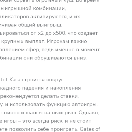
рокам сорвать огромный куш. Во время
выигрышной комбинации,
ликаторов активируются, и их
личивая общий выигрыш.
ироваться от x2 до x500, что создает
 крупных выплат. Игрокам важно
оплением сфер, ведь именно в момент
инации они обрушиваются вниз,
tot Kaca строится вокруг
кадного падения и накопления
рекомендуется делать ставки,
, и использовать функцию автоигры,
 спинов и шансы на выигрыш. Однако,
 игры – это всегда риск, и не стоит
те позволить себе проиграть. Gates of