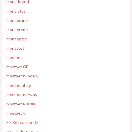
mono brand
mono slot
monobrand
monobrend
monogame
monoslot
mostbet
mostbet GR
mostbet hungary
mostbet italy
mostbet norway
Mostbet Russia
mostbet tr
Mr Bet casino DE
mr jack bet brazil