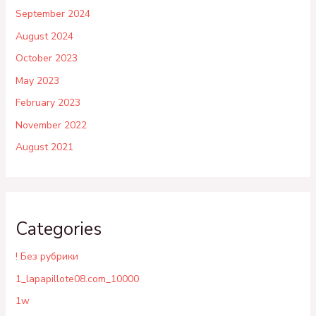
September 2024
August 2024
October 2023
May 2023
February 2023
November 2022
August 2021
Categories
! Без рубрики
1_lapapillote08.com_10000
1w