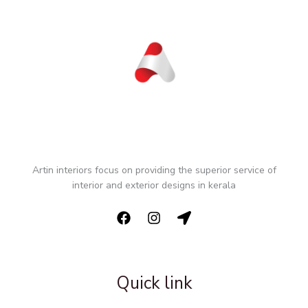
Artin interiors focus on providing the superior service of
interior and exterior designs in kerala
Quick link