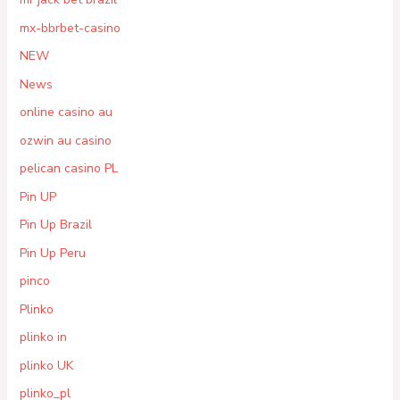
mx-bbrbet-casino
NEW
News
online casino au
ozwin au casino
pelican casino PL
Pin UP
Pin Up Brazil
Pin Up Peru
pinco
Plinko
plinko in
plinko UK
plinko_pl