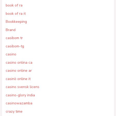
book of ra
book of ra it
Bookkeeping
Brand
casibom tr
casibom-tg
casino
casino onlina ca
casino online ar
casinò online it
casino svensk licens
casino-glory india
casinowazamba
crazy time