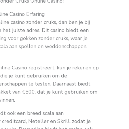
onder Cruks Online Casino!
ine Casino Erfaring
line casino zonder cruks, dan ben je bij
het juiste adres. Dit casino biedt een
ng voor gokken zonder cruks, waar je
cala aan spellen en weddenschappen.
line Casino registreert, kun je rekenen op
 die je kunt gebruiken om de
enschappen te testen. Daarnaast biedt
kket van €500, dat je kunt gebruiken om
winnen.
dt ook een breed scala aan
reditcard, Neteller en Skrill, zodat je