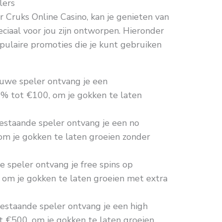
lers
r Cruks Online Casino, kan je genieten van
eciaal voor jou zijn ontworpen. Hieronder
pulaire promoties die je kunt gebruiken
uwe speler ontvang je een
 tot €100, om je gokken te laten
estaande speler ontvang je een no
om je gokken te laten groeien zonder
e speler ontvang je free spins op
, om je gokken te laten groeien met extra
bestaande speler ontvang je een high
t €500, om je gokken te laten groeien