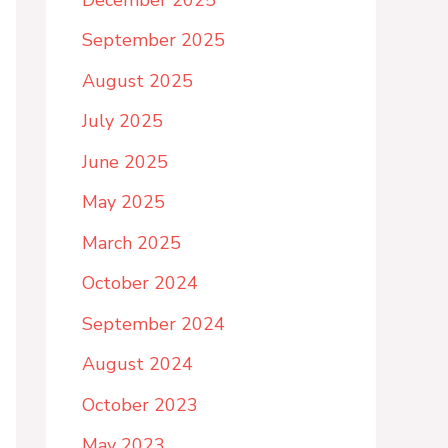
September 2025
August 2025
July 2025
June 2025
May 2025
March 2025
October 2024
September 2024
August 2024
October 2023
May 2023