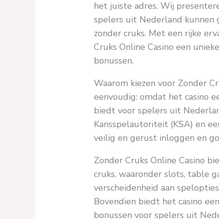
het juiste adres. Wij presenter
spelers uit Nederland kunnen 
zonder cruks. Met een rijke erv
Cruks Online Casino een unieke
bonussen.
Waarom kiezen voor Zonder Cru
eenvoudig: omdat het casino e
biedt voor spelers uit Nederla
Kansspelautoriteit (KSA) en een
veilig en gerust inloggen en g
Zonder Cruks Online Casino bi
cruks, waaronder slots, table g
verscheidenheid aan spelopties, 
Bovendien biedt het casino een
bonussen voor spelers uit Ne