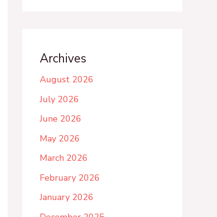
Archives
August 2026
July 2026
June 2026
May 2026
March 2026
February 2026
January 2026
December 2025