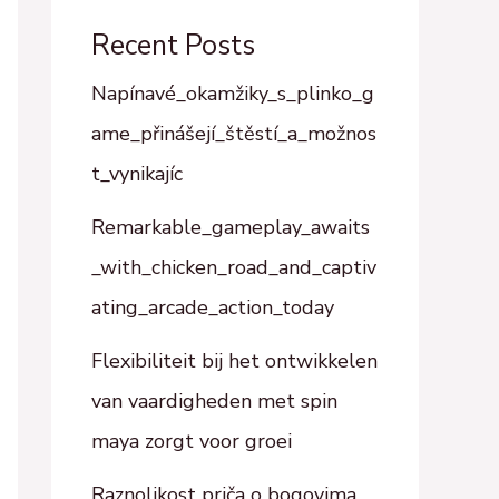
Recent Posts
Napínavé_okamžiky_s_plinko_g
ame_přinášejí_štěstí_a_možnos
t_vynikajíc
Remarkable_gameplay_awaits
_with_chicken_road_and_captiv
ating_arcade_action_today
Flexibiliteit bij het ontwikkelen
van vaardigheden met spin
maya zorgt voor groei
Raznolikost priča o bogovima