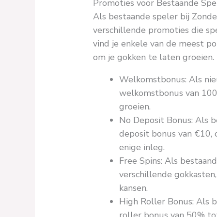
Promoties voor Bestaande Spe
Als bestaande speler bij Zonde
verschillende promoties die sp
vind je enkele van de meest po
om je gokken te laten groeien.
Welkomstbonus: Als nie
welkomstbonus van 100%
groeien.
No Deposit Bonus: Als b
deposit bonus van €10, 
enige inleg.
Free Spins: Als bestaand
verschillende gokkasten
kansen.
High Roller Bonus: Als 
roller bonus van 50% to