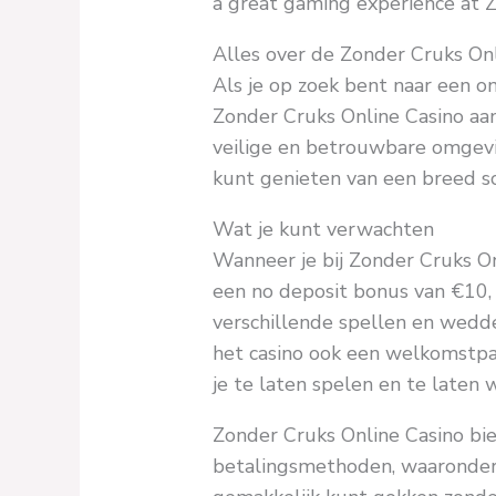
a great gaming experience at Z
Alles over de Zonder Cruks Onl
Als je op zoek bent naar een on
Zonder Cruks Online Casino aan 
veilige en betrouwbare omgevi
kunt genieten van een breed s
Wat je kunt verwachten
Wanneer je bij Zonder Cruks On
een no deposit bonus van €10,
verschillende spellen en wedd
het casino ook een welkomstpa
je te laten spelen en te laten 
Zonder Cruks Online Casino bie
betalingsmethoden, waaronder c