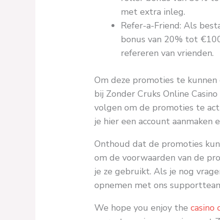
met extra inleg.
Refer-a-Friend: Als best
bonus van 20% tot €100,
refereren van vrienden.
Om deze promoties te kunnen ge
bij Zonder Cruks Online Casino
volgen om de promoties te acti
je hier een account aanmaken e
Onthoud dat de promoties kunn
om de voorwaarden van de prom
je ze gebruikt. Als je nog vrag
opnemen met ons supportteam 
We hope you enjoy the
casino 