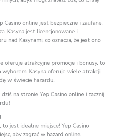
e innych, abyś mógł znaleźć coś, co Ci się
 Casino online jest bezpieczne i zaufane,
a. Kasyna jest licencjonowane i
u nad Kasynami, co oznacza, że jest ono
re oferuje atrakcyjne promocje i bonusy, to
 wyborem. Kasyna oferuje wiele atrakcji,
dę w świecie hazardu.
 dziś na stronie Yep Casino online i zacznij
rdu!
!
y, to jest idealne miejsce! Yep Casino
iejsc, aby zagrać w hazard online.