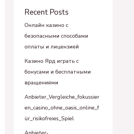
Recent Posts
Онлайн казино с
безопасными способами
оплаты и лицензией
Казино Ярд играть с
бонусами и бесплатными
вращениями
Anbieter_Vergleiche_fokussier
en_casino_ohne_oasis_online_f
ür_risikofreies_Spiel
Anbieter-