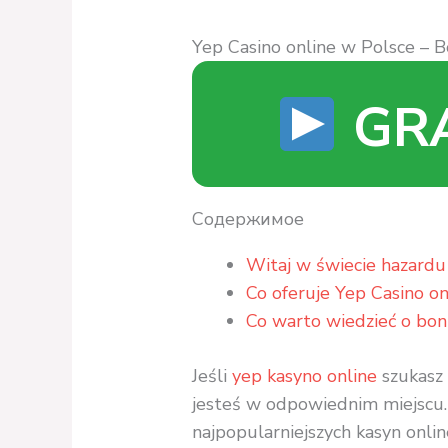
Yep Casino online w Polsce – 
GR
Содержимое
Witaj w świecie hazardu 
Co oferuje Yep Casino on
Co warto wiedzieć o bon
Jeśli
yep kasyno online
szukasz 
jesteś w odpowiednim miejscu. 
najpopularniejszych kasyn onli