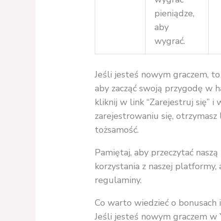
pieniądze,
aby
wygrać.
Jeśli jesteś nowym graczem, 
aby zacząć swoją przygodę w ha
kliknij w link “Zarejestruj się” 
zarejestrowaniu się, otrzymasz 
tożsamość.
Pamiętaj, aby przeczytać naszą
korzystania z naszej platformy, 
regulaminy.
Co warto wiedzieć o bonusach 
Jeśli jesteś nowym graczem w Y