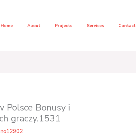
Home
About
Projects
Services
Contact
w Polsce Bonusy i
ch graczy.1531
uno12902