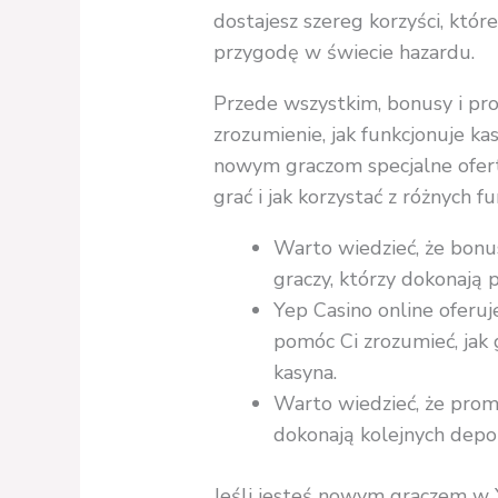
dostajesz szereg korzyści, któ
przygodę w świecie hazardu.
Przede wszystkim, bonusy i p
zrozumienie, jak funkcjonuje ka
nowym graczom specjalne ofert
grać i jak korzystać z różnych fu
Warto wiedzieć, że bonu
graczy, którzy dokonają
Yep Casino online oferu
pomóc Ci zrozumieć, jak g
kasyna.
Warto wiedzieć, że promo
dokonają kolejnych depo
Jeśli jesteś nowym graczem w Y