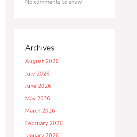
No comments to show.
Archives
August 2026
July 2026
June 2026
May 2026
March 2026
February 2026
January 2026