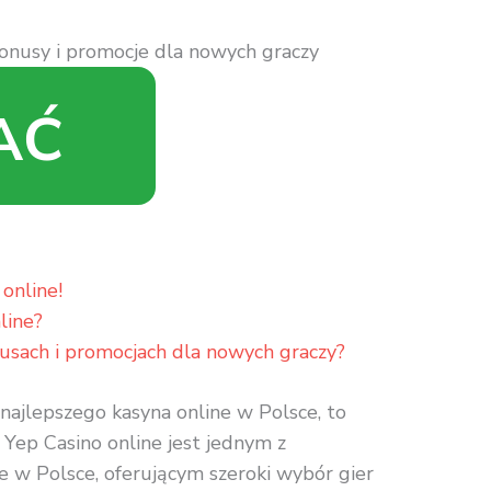
Bonusy i promocje dla nowych graczy
AĆ
online!
line?
usach i promocjach dla nowych graczy?
najlepszego kasyna online w Polsce, to
Yep Casino online jest jednym z
ne w Polsce, oferującym szeroki wybór gier