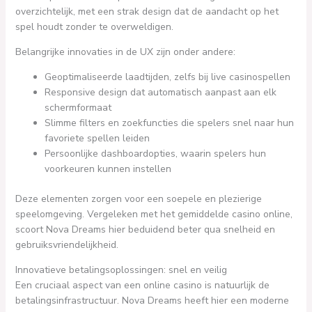
overzichtelijk, met een strak design dat de aandacht op het
spel houdt zonder te overweldigen.
Belangrijke innovaties in de UX zijn onder andere:
Geoptimaliseerde laadtijden, zelfs bij live casinospellen
Responsive design dat automatisch aanpast aan elk
schermformaat
Slimme filters en zoekfuncties die spelers snel naar hun
favoriete spellen leiden
Persoonlijke dashboardopties, waarin spelers hun
voorkeuren kunnen instellen
Deze elementen zorgen voor een soepele en plezierige
speelomgeving. Vergeleken met het gemiddelde casino online,
scoort Nova Dreams hier beduidend beter qua snelheid en
gebruiksvriendelijkheid.
Innovatieve betalingsoplossingen: snel en veilig
Een cruciaal aspect van een online casino is natuurlijk de
betalingsinfrastructuur. Nova Dreams heeft hier een moderne