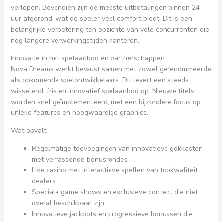
verlopen. Bovendien zijn de meeste uitbetalingen binnen 24
uur afgerond, wat de speler veel comfort biedt. Dit is een
belangrijke verbetering ten opzichte van vele concurrenten die
nog langere verwerkingstijden hanteren.
Innovatie in het spelaanbod en partnerschappen
Nova Dreams werkt bewust samen met zowel gerenommeerde
als opkomende spelontwikkelaars. Dit levert een steeds
wisselend, fris en innovatief spelaanbod op. Nieuwe titels
worden snel geïmplementeerd, met een bijzondere focus op
unieke features en hoogwaardige graphics.
Wat opvalt:
Regelmatige toevoegingen van innovatieve gokkasten
met verrassende bonusrondes
Live casino met interactieve spellen van topkwaliteit
dealers
Speciale game shows en exclusieve content die niet
overal beschikbaar zijn
Innovatieve jackpots en progressieve bonussen die