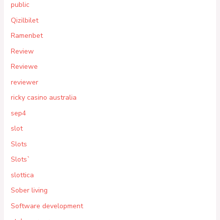
public
Qizilbilet
Ramenbet
Review
Reviewe
reviewer
ricky casino australia
sep4
slot
Slots
Slots`
slottica
Sober living
Software development