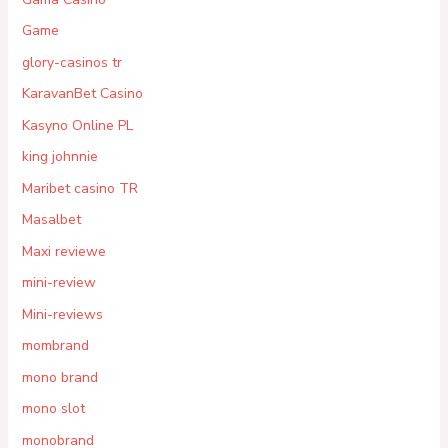
Game
glory-casinos tr
KaravanBet Casino
Kasyno Online PL
king johnnie
Maribet casino TR
Masalbet
Maxi reviewe
mini-review
Mini-reviews
mombrand
mono brand
mono slot
monobrand