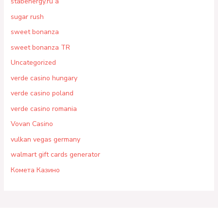
stabenergy.ru a
sugar rush
sweet bonanza
sweet bonanza TR
Uncategorized
verde casino hungary
verde casino poland
verde casino romania
Vovan Casino
vulkan vegas germany
walmart gift cards generator
Комета Казино