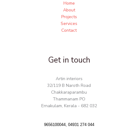
Home
About
Projects
Services
Contact
Get in touch
Artin interiors
32/119 B Naroth Road
Chakkaraparambu
Thammanam PO
Ernakulam, Kerala - 682 032
9656100044, 04931 274 044