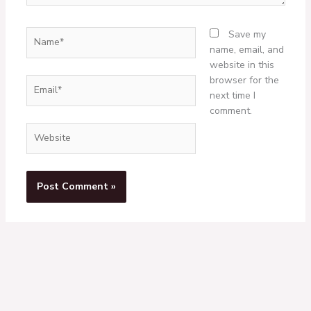
Name*
Save my
name, email, and
website in this
browser for the
Email*
next time I
comment.
Website