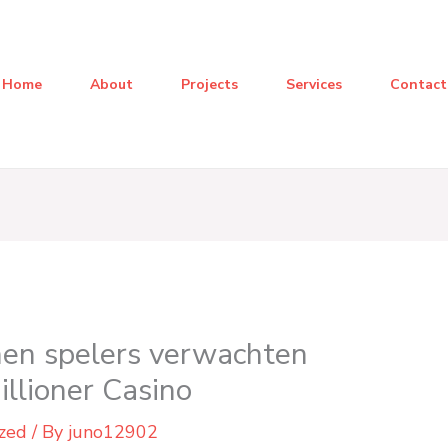
Home
About
Projects
Services
Contact
en spelers verwachten
illioner Casino
zed
/ By
juno12902