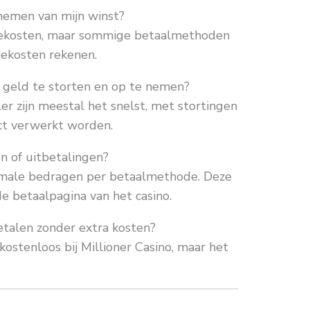
pnemen van mijn winst?
mekosten, maar sommige betaalmethoden
iekosten rekenen.
m geld te storten en op te nemen?
ler zijn meestal het snelst, met stortingen
ect verwerkt worden.
en of uitbetalingen?
imale bedragen per betaalmethode. Deze
 de betaalpagina van het casino.
etalen zonder extra kosten?
ostenloos bij Millioner Casino, maar het