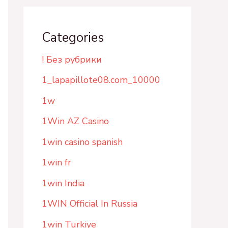
Categories
! Без рубрики
1_lapapillote08.com_10000
1w
1Win AZ Casino
1win casino spanish
1win fr
1win India
1WIN Official In Russia
1win Turkiye