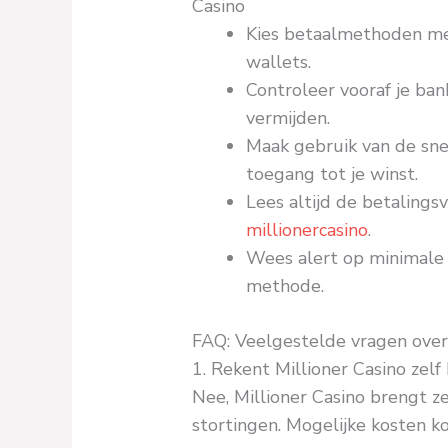
Casino
Kies betaalmethoden met
wallets.
Controleer vooraf je ba
vermijden.
Maak gebruik van de snel
toegang tot je winst.
Lees altijd de betalings
millionercasino
.
Wees alert op minimale 
methode.
FAQ: Veelgestelde vragen over 
1. Rekent Millioner Casino zelf
Nee, Millioner Casino brengt ze
stortingen. Mogelijke kosten k