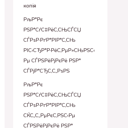
копія
РљР°Рє
РЅР°СѓС‡РёС‚СЊСЃСЏ
СЃРѕР·РґР°РІР°С‚СЊ
РІС‹СЂР°Р·РёС‚РµР»СЊРЅС‹
Рµ СЃРЅРёРјРєРё РЅР°
СЃРјР°СЂС‚С„РѕРЅ
РљР°Рє
РЅР°СѓС‡РёС‚СЊСЃСЏ
СЃРѕР·РґР°РІР°С‚СЊ
СЌС„С„РµРєС‚РЅС‹Рµ
СЃРЅРёРјРєРё РЅР°