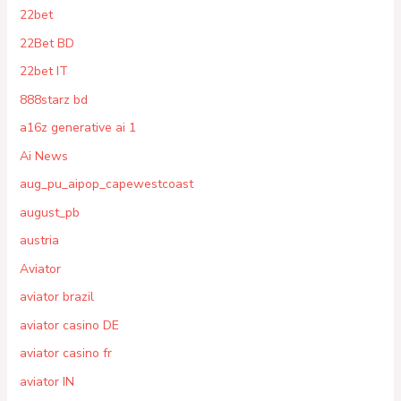
22bet
22Bet BD
22bet IT
888starz bd
a16z generative ai 1
Ai News
aug_pu_aipop_capewestcoast
august_pb
austria
Aviator
aviator brazil
aviator casino DE
aviator casino fr
aviator IN