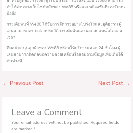
สำหรับผู้ที่ต้องการเข้าสู่ระบบหรือดาวน์โหลดแอป We88 สามารถ
ทำได้ผ่านทางเว็บไซต์หลักของ We88 หรือแอปพลิเคชันที่รองรับบน
มือถือ
การเดิมพันที่ We88 ได้รับการจัดการอย่างโปร่งใสและยุติธรรม ผู้
เล่นสามารถตรวจสอบประวัติการเดิมพันและผลตอบแทนได้ตลอด
เวลา
ทีมสนับสนุนลูกค้าของ We88 พร้อมให้บริการตลอด 24 ชั่วโมง ผู้
เล่นสามารถติดต่อขอความช่วยเหลือหรือสอบถามข้อมูลเพิ่มเติมได้
ทันท่วงที
←
Previous Post
Next Post
→
Leave a Comment
Your email address will not be published.
Required fields
are marked
*