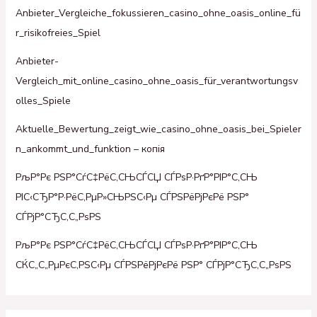
Anbieter_Vergleiche_fokussieren_casino_ohne_oasis_online_fü
r_risikofreies_Spiel
Anbieter-
Vergleich_mit_online_casino_ohne_oasis_für_verantwortungsv
olles_Spiele
Aktuelle_Bewertung_zeigt_wie_casino_ohne_oasis_bei_Spieler
n_ankommt_und_funktion – копія
РљР°Рє РЅР°СѓС‡РёС‚СЊСЃСЏ СЃРѕР·РґР°РІР°С‚СЊ
РІС‹СЂР°Р·РёС‚РµР»СЊРЅС‹Рµ СЃРЅРёРјРєРё РЅР°
СЃРјР°СЂС‚С„РѕРЅ
РљР°Рє РЅР°СѓС‡РёС‚СЊСЃСЏ СЃРѕР·РґР°РІР°С‚СЊ
СЌС„С„РµРєС‚РЅС‹Рµ СЃРЅРёРјРєРё РЅР° СЃРјР°СЂС‚С„РѕРЅ