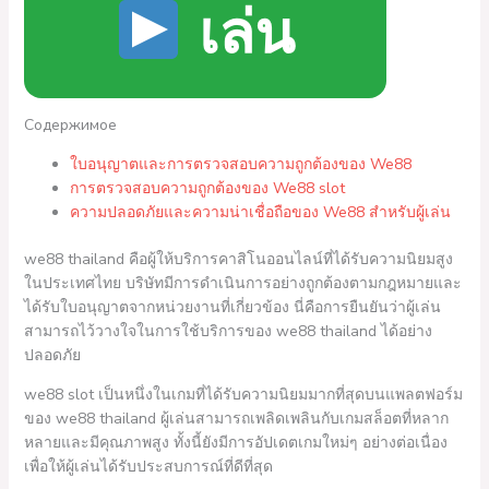
เล่น
Содержимое
ใบอนุญาตและการตรวจสอบความถูกต้องของ We88
การตรวจสอบความถูกต้องของ We88 slot
ความปลอดภัยและความน่าเชื่อถือของ We88 สำหรับผู้เล่น
we88 thailand คือผู้ให้บริการคาสิโนออนไลน์ที่ได้รับความนิยมสูง
ในประเทศไทย บริษัทมีการดำเนินการอย่างถูกต้องตามกฎหมายและ
ได้รับใบอนุญาตจากหน่วยงานที่เกี่ยวข้อง นี่คือการยืนยันว่าผู้เล่น
สามารถไว้วางใจในการใช้บริการของ we88 thailand ได้อย่าง
ปลอดภัย
we88 slot เป็นหนึ่งในเกมที่ได้รับความนิยมมากที่สุดบนแพลตฟอร์ม
ของ we88 thailand ผู้เล่นสามารถเพลิดเพลินกับเกมสล็อตที่หลาก
หลายและมีคุณภาพสูง ทั้งนี้ยังมีการอัปเดตเกมใหม่ๆ อย่างต่อเนื่อง
เพื่อให้ผู้เล่นได้รับประสบการณ์ที่ดีที่สุด