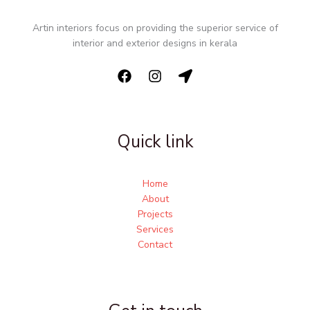
Artin interiors focus on providing the superior service of
interior and exterior designs in kerala
Quick link
Home
About
Projects
Services
Contact