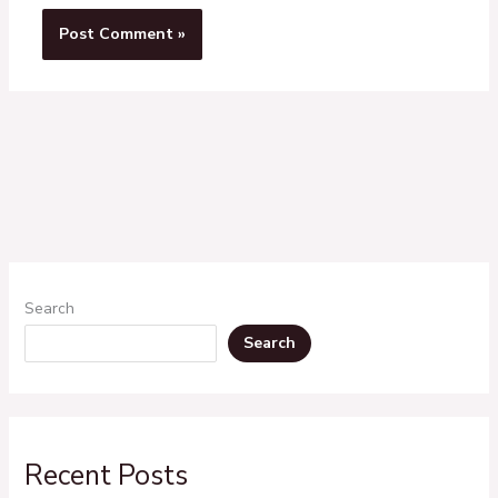
Search
Search
Recent Posts