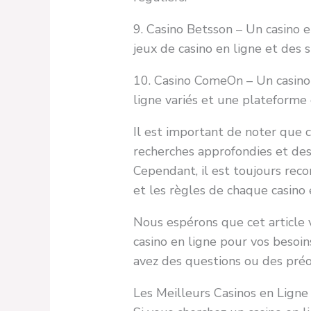
9. Casino Betsson – Un casino e
jeux de casino en ligne et des 
10. Casino ComeOn – Un casino 
ligne variés et une plateforme 
Il est important de noter que
recherches approfondies et des 
Cependant, il est toujours reco
et les règles de chaque casino
Nous espérons que cet article 
casino en ligne pour vos besoin
avez des questions ou des préo
Les Meilleurs Casinos en Ligne