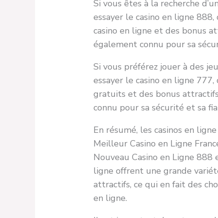
Si vous êtes à la recherche d’
essayer le casino en ligne 888,
casino en ligne et des bonus att
également connu pour sa sécurit
Si vous préférez jouer à des je
essayer le casino en ligne 777, 
gratuits et des bonus attractif
connu pour sa sécurité et sa fiab
En résumé, les casinos en ligne 
Meilleur Casino en Ligne France
Nouveau Casino en Ligne 888 et
ligne offrent une grande variét
attractifs, ce qui en fait des c
en ligne.