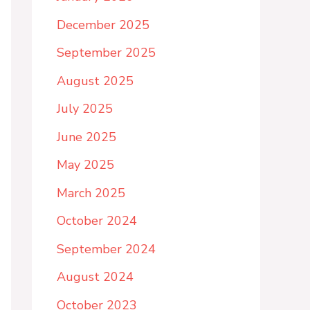
December 2025
September 2025
August 2025
July 2025
June 2025
May 2025
March 2025
October 2024
September 2024
August 2024
October 2023