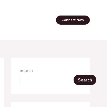
Connect Now
Search
Search