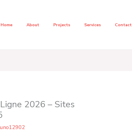
Home
About
Projects
Services
Contact
Ligne 2026 – Sites
5
juno12902