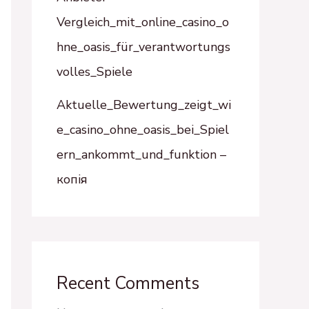
Vergleich_mit_online_casino_o
hne_oasis_für_verantwortungs
volles_Spiele
Aktuelle_Bewertung_zeigt_wi
e_casino_ohne_oasis_bei_Spiel
ern_ankommt_und_funktion –
копія
Recent Comments