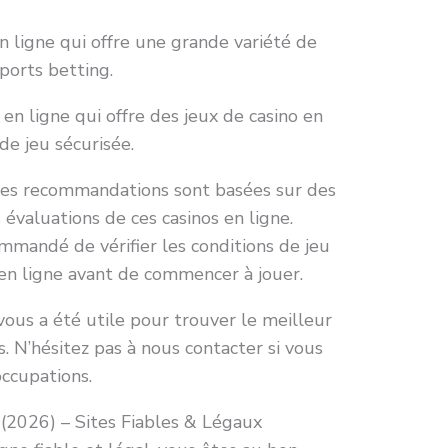
n ligne qui offre une grande variété de
sports betting.
en ligne qui offre des jeux de casino en
de jeu sécurisée.
 ces recommandations sont basées sur des
évaluations de ces casinos en ligne.
mmandé de vérifier les conditions de jeu
 en ligne avant de commencer à jouer.
vous a été utile pour trouver le meilleur
s. N’hésitez pas à nous contacter si vous
ccupations.
 (2026) – Sites Fiables & Légaux