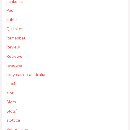
plinko_pl
Post
public
Qizilbilet
Ramenbet
Review
Reviewe
reviewer
ricky casino australia
sep4
slot
Slots
Slots`
slottica
Sober living