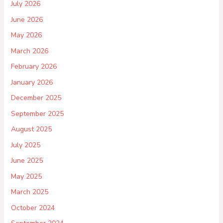
July 2026
June 2026
May 2026
March 2026
February 2026
January 2026
December 2025
September 2025
August 2025
July 2025
June 2025
May 2025
March 2025
October 2024