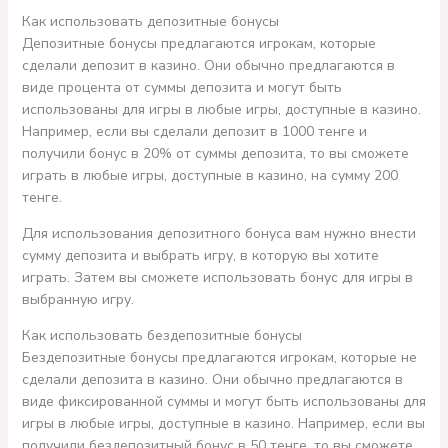
Как использовать депозитные бонусы
Депозитные бонусы предлагаются игрокам, которые
сделали депозит в казино. Они обычно предлагаются в
виде процента от суммы депозита и могут быть
использованы для игры в любые игры, доступные в казино.
Например, если вы сделали депозит в 1000 тенге и
получили бонус в 20% от суммы депозита, то вы сможете
играть в любые игры, доступные в казино, на сумму 200
тенге.
Для использования депозитного бонуса вам нужно внести
сумму депозита и выбрать игру, в которую вы хотите
играть. Затем вы сможете использовать бонус для игры в
выбранную игру.
Как использовать бездепозитные бонусы
Бездепозитные бонусы предлагаются игрокам, которые не
сделали депозита в казино. Они обычно предлагаются в
виде фиксированной суммы и могут быть использованы для
игры в любые игры, доступные в казино. Например, если вы
получили бездепозитный бонус в 50 тенге, то вы сможете