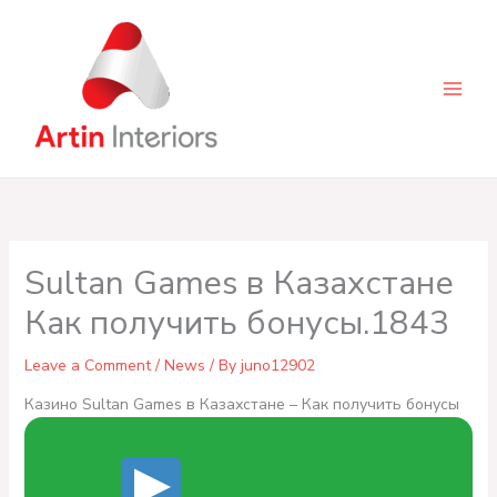
Skip
to
content
Sultan Games в Казахстане
Как получить бонусы.1843
Leave a Comment
/
News
/ By
juno12902
Казино Sultan Games в Казахстане – Как получить бонусы