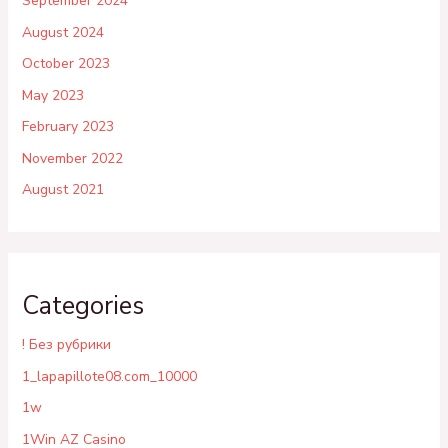
September 2024
August 2024
October 2023
May 2023
February 2023
November 2022
August 2021
Categories
! Без рубрики
1_lapapillote08.com_10000
1w
1Win AZ Casino