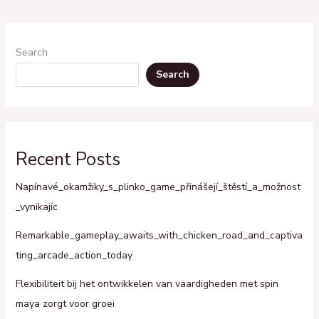
Search
Search
Recent Posts
Napínavé_okamžiky_s_plinko_game_přinášejí_štěstí_a_možnost
_vynikajíc
Remarkable_gameplay_awaits_with_chicken_road_and_captiva
ting_arcade_action_today
Flexibiliteit bij het ontwikkelen van vaardigheden met spin
maya zorgt voor groei