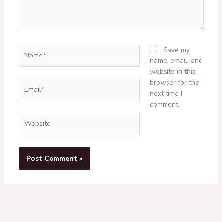
Name*
Save my
name, email, and
website in this
browser for the
Email*
next time I
comment.
Website