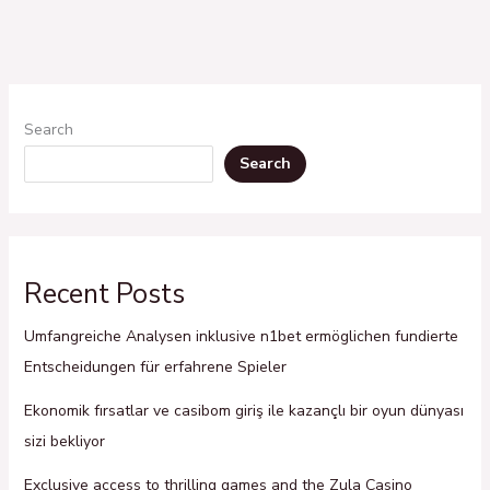
Search
Search
Recent Posts
Umfangreiche Analysen inklusive n1bet ermöglichen fundierte
Entscheidungen für erfahrene Spieler
Ekonomik fırsatlar ve casibom giriş ile kazançlı bir oyun dünyası
sizi bekliyor
Exclusive access to thrilling games and the Zula Casino