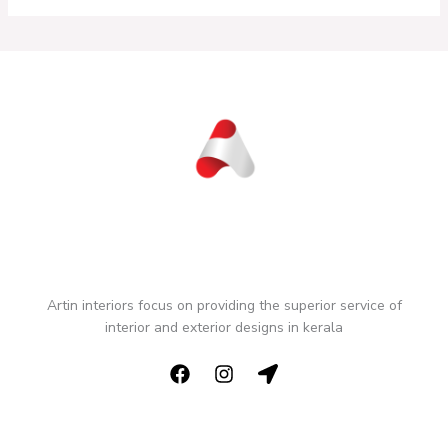
Artin interiors focus on providing the superior service of
interior and exterior designs in kerala