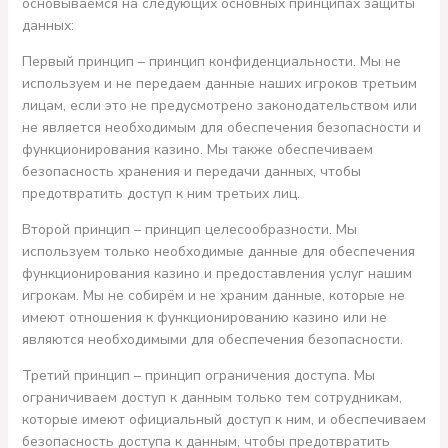
основываемся на следующих основных принципах защиты
данных:
Первый принцип – принцип конфиденциальности. Мы не
используем и не передаем данные наших игроков третьим
лицам, если это не предусмотрено законодательством или
не является необходимым для обеспечения безопасности и
функционирования казино. Мы также обеспечиваем
безопасность хранения и передачи данных, чтобы
предотвратить доступ к ним третьих лиц.
Второй принцип – принцип целесообразности. Мы
используем только необходимые данные для обеспечения
функционирования казино и предоставления услуг нашим
игрокам. Мы не собирём и не храним данные, которые не
имеют отношения к функционированию казино или не
являются необходимыми для обеспечения безопасности.
Третий принцип – принцип ограничения доступа. Мы
ограничиваем доступ к данным только тем сотрудникам,
которые имеют официальный доступ к ним, и обеспечиваем
безопасность доступа к данным, чтобы предотвратить