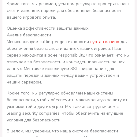
Кроме того, мы рекомендуем вам регулярно проверять ваш
счет и изменять пароли для обеспечения безопасности
вашего игрового опыта.
Оценка эффективности защиты данных
Анализ безопасности
Мы используем cutting-edge технологии
султан казино
для
обеспечения безопасности данных наших игроков. Наш
сервер находится в зоне responsibility, что означает, что мы
отвечаем за безопасность и конфиденциальность ваших
данных. Мы также используем SSL-шифрование для
защиты передачи данных между вашим устройством и
нашим сервером.
Кроме того, мы регулярно обновляем наши системы
безопасности, чтобы обеспечить максимальную защиту от
уязвимостей и других угроз. Мы также сотрудничаем с
leading security companies, чтобы обеспечить наилучшие
условия для безопасности.
В целом, мы уверены, что наша система безопасности