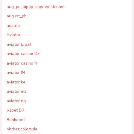
aug_pu_aipop_capewestcoast
august_pb
austria
Aviator
aviator brazil
aviator casino DE
aviator casino fr
aviator IN
aviator ke
aviator mz
aviator ng
b1bet BR
Bankobet
bbrbet colombia