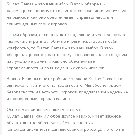
Sultan Games – это ваш выбор. В этом обзоре мы
рассмотрели, почему это казино является одним из лучших
на рынке, и как оно обеспечивает справедливость и
защиту данных своих игроков.
Таким образом, если вы ищете надежное и честное казино,
где можно играть в любимые игры и чувствовать себя
комфортно, то Sultan Games – это ваш выбор. В этом
обзоре мы рассмотрели, почему это казино является одним
из лучших на рынке, и как оно обеспечивает
справедливость и защиту данных своих игроков.
Важно! Если вы ищете рабочее зеркало Sultan Games, то
вы можете найти его на нашем сайте. Мы обеспечиваем
безопасность и честность игроков, предлагая им надежные
и проверенные зеркала казино.
Основные принципы защиты данных
Сultan Games, как и любое другое казино, имеет важное
обязательство обеспечить безопасность и
конфиденциальность данных своих игроков. Для этого мы