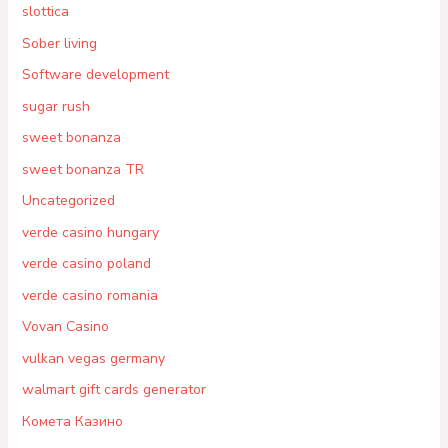
slottica
Sober living
Software development
sugar rush
sweet bonanza
sweet bonanza TR
Uncategorized
verde casino hungary
verde casino poland
verde casino romania
Vovan Casino
vulkan vegas germany
walmart gift cards generator
Комета Казино