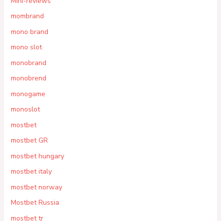
Mini-reviews
mombrand
mono brand
mono slot
monobrand
monobrend
monogame
monoslot
mostbet
mostbet GR
mostbet hungary
mostbet italy
mostbet norway
Mostbet Russia
mostbet tr