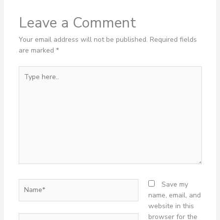
Leave a Comment
Your email address will not be published.
Required fields
are marked
*
Type
here..
Name*
Save my
name, email, and
website in this
browser for the
Email*