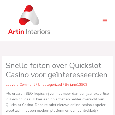
Skip
to
content
Snelle feiten over Quickslot
Casino voor geïnteresseerden
Leave a Comment
/
Uncategorized
/ By
juno12902
Als ervaren SEO-kopischrijver met meer dan tien jaar expertise
in iGaming, deel ik hier een objectief en helder overzicht van
Quickslot Casino. Deze relatief nieuwe online casino’s speler
weet zich met een modern platform en een aantrekkelijk