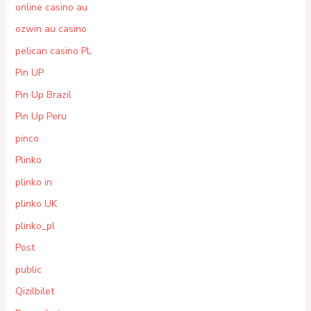
online casino au
ozwin au casino
pelican casino PL
Pin UP
Pin Up Brazil
Pin Up Peru
pinco
Plinko
plinko in
plinko UK
plinko_pl
Post
public
Qizilbilet