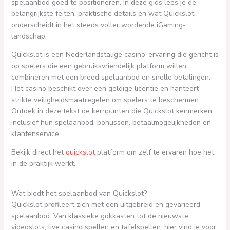
spelaanbod goed te positioneren. In deze gids lees je de
belangrijkste feiten, praktische details en wat Quickslot
onderscheidt in het steeds voller wordende iGaming-
landschap.
Quickslot is een Nederlandstalige casino-ervaring die gericht is
op spelers die een gebruiksvriendelijk platform willen
combineren met een breed spelaanbod en snelle betalingen.
Het casino beschikt over een geldige licentie en hanteert
strikte veiligheidsmaatregelen om spelers te beschermen.
Ontdek in deze tekst de kernpunten die Quickslot kenmerken,
inclusief hun spelaanbod, bonussen, betaalmogelijkheden en
klantenservice.
Bekijk direct het
quickslot
platform om zelf te ervaren hoe het
in de praktijk werkt.
Wat biedt het spelaanbod van Quickslot?
Quickslot profileert zich met een uitgebreid en gevarieerd
spelaanbod. Van klassieke gokkasten tot de nieuwste
videoslots, live casino spellen en tafelspellen: hier vind je voor