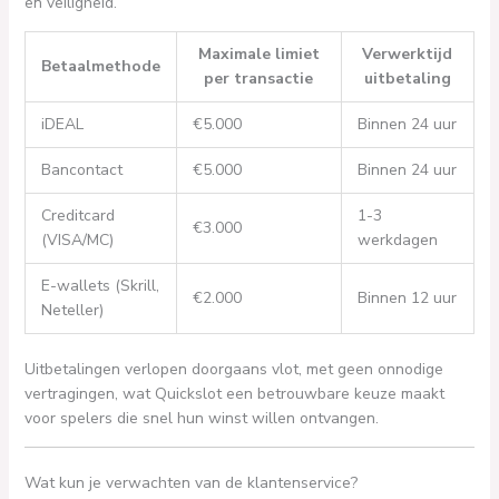
en veiligheid.
Maximale limiet
Verwerktijd
Betaalmethode
per transactie
uitbetaling
iDEAL
€5.000
Binnen 24 uur
Bancontact
€5.000
Binnen 24 uur
Creditcard
1-3
€3.000
(VISA/MC)
werkdagen
E-wallets (Skrill,
€2.000
Binnen 12 uur
Neteller)
Uitbetalingen verlopen doorgaans vlot, met geen onnodige
vertragingen, wat Quickslot een betrouwbare keuze maakt
voor spelers die snel hun winst willen ontvangen.
Wat kun je verwachten van de klantenservice?