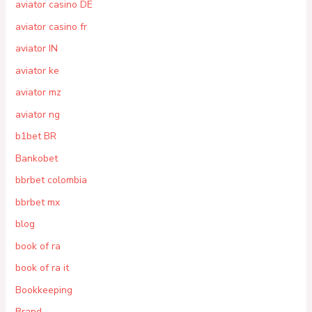
aviator casino DE
aviator casino fr
aviator IN
aviator ke
aviator mz
aviator ng
b1bet BR
Bankobet
bbrbet colombia
bbrbet mx
blog
book of ra
book of ra it
Bookkeeping
Brand