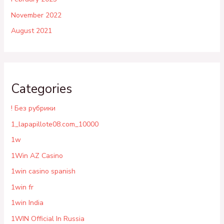
November 2022
August 2021
Categories
! Без рубрики
1_lapapillote08.com_10000
1w
1Win AZ Casino
1win casino spanish
1win fr
1win India
1WIN Official In Russia