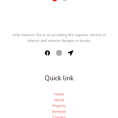
Artin interiors focus on providing the superior service of
interior and exterior designs in kerala
Quick link
Home
About
Projects
Services
Contact