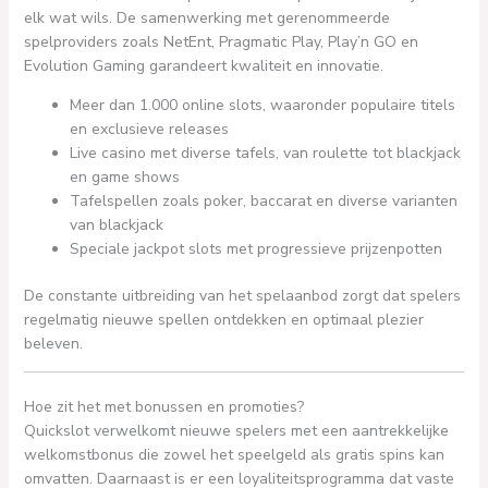
elk wat wils. De samenwerking met gerenommeerde
spelproviders zoals NetEnt, Pragmatic Play, Play’n GO en
Evolution Gaming garandeert kwaliteit en innovatie.
Meer dan 1.000 online slots, waaronder populaire titels
en exclusieve releases
Live casino met diverse tafels, van roulette tot blackjack
en game shows
Tafelspellen zoals poker, baccarat en diverse varianten
van blackjack
Speciale jackpot slots met progressieve prijzenpotten
De constante uitbreiding van het spelaanbod zorgt dat spelers
regelmatig nieuwe spellen ontdekken en optimaal plezier
beleven.
Hoe zit het met bonussen en promoties?
Quickslot verwelkomt nieuwe spelers met een aantrekkelijke
welkomstbonus die zowel het speelgeld als gratis spins kan
omvatten. Daarnaast is er een loyaliteitsprogramma dat vaste