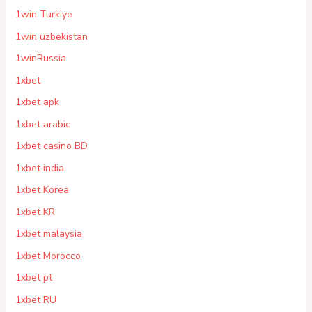
1win Turkiye
1win uzbekistan
1winRussia
1xbet
1xbet apk
1xbet arabic
1xbet casino BD
1xbet india
1xbet Korea
1xbet KR
1xbet malaysia
1xbet Morocco
1xbet pt
1xbet RU