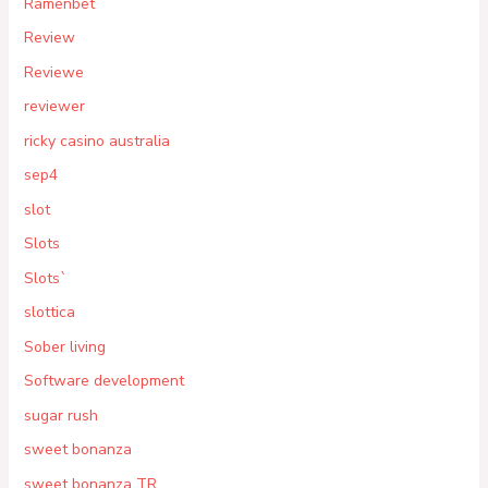
Ramenbet
Review
Reviewe
reviewer
ricky casino australia
sep4
slot
Slots
Slots`
slottica
Sober living
Software development
sugar rush
sweet bonanza
sweet bonanza TR