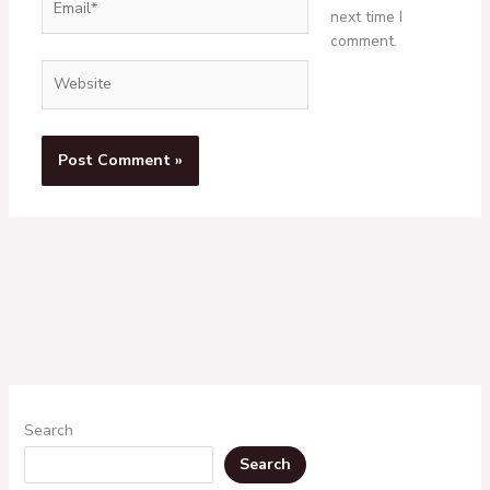
next time I
comment.
Website
Search
Search