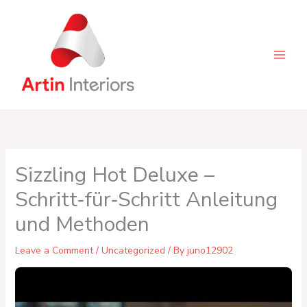
Skip
to
content
Sizzling Hot Deluxe –
Schritt‑für‑Schritt Anleitung
und Methoden
Leave a Comment
/
Uncategorized
/ By
juno12902