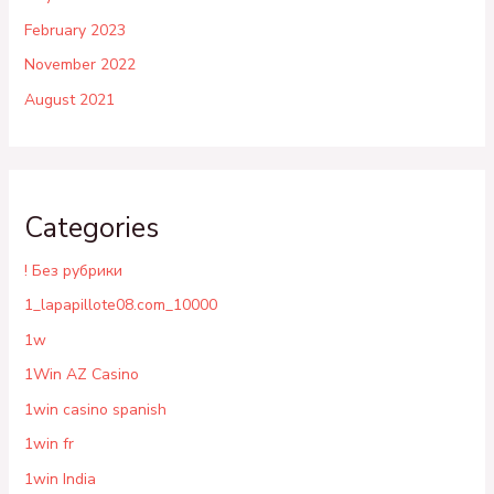
February 2023
November 2022
August 2021
Categories
! Без рубрики
1_lapapillote08.com_10000
1w
1Win AZ Casino
1win casino spanish
1win fr
1win India