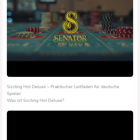
Sizzling Hot Deluxe – Praktischer Leitfaden für deutsche
Spieler
Was ist Sizzling Hot Deluxe?