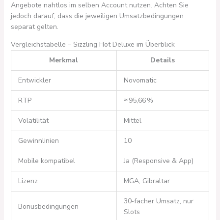
Angebote nahtlos im selben Account nutzen. Achten Sie
jedoch darauf, dass die jeweiligen Umsatzbedingungen
separat gelten.
Vergleichstabelle – Sizzling Hot Deluxe im Überblick
Merkmal
Details
Entwickler
Novomatic
RTP
≈ 95,66 %
Volatilität
Mittel
Gewinnlinien
10
Mobile kompatibel
Ja (Responsive & App)
Lizenz
MGA, Gibraltar
30‑facher Umsatz, nur
Bonusbedingungen
Slots