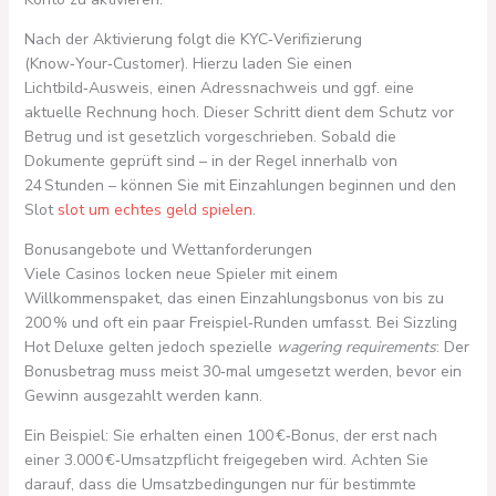
Nach der Aktivierung folgt die KYC‑Verifizierung
(Know‑Your‑Customer). Hierzu laden Sie einen
Lichtbild‑Ausweis, einen Adressnachweis und ggf. eine
aktuelle Rechnung hoch. Dieser Schritt dient dem Schutz vor
Betrug und ist gesetzlich vorgeschrieben. Sobald die
Dokumente geprüft sind – in der Regel innerhalb von
24 Stunden – können Sie mit Einzahlungen beginnen und den
Slot
slot um echtes geld spielen
.
Bonusangebote und Wettanforderungen
Viele Casinos locken neue Spieler mit einem
Willkommenspaket, das einen Einzahlungsbonus von bis zu
200 % und oft ein paar Freispiel‑Runden umfasst. Bei Sizzling
Hot Deluxe gelten jedoch spezielle
wagering requirements
: Der
Bonusbetrag muss meist 30‑mal umgesetzt werden, bevor ein
Gewinn ausgezahlt werden kann.
Ein Beispiel: Sie erhalten einen 100 €‑Bonus, der erst nach
einer 3.000 €‑Umsatzpflicht freigegeben wird. Achten Sie
darauf, dass die Umsatzbedingungen nur für bestimmte