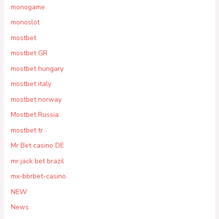
monogame
monoslot
mostbet
mostbet GR
mostbet hungary
mostbet italy
mostbet norway
Mostbet Russia
mostbet tr
Mr Bet casino DE
mr jack bet brazil
mx-bbrbet-casino
NEW
News