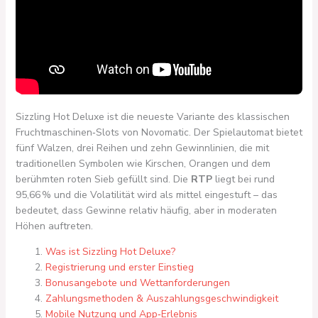
Sizzling Hot Deluxe ist die neueste Variante des klassischen
Fruchtmaschinen‑Slots von Novomatic. Der Spielautomat bietet
fünf Walzen, drei Reihen und zehn Gewinnlinien, die mit
traditionellen Symbolen wie Kirschen, Orangen und dem
berühmten roten Sieb gefüllt sind. Die
RTP
liegt bei rund
95,66 % und die Volatilität wird als mittel eingestuft – das
bedeutet, dass Gewinne relativ häufig, aber in moderaten
Höhen auftreten.
Was ist Sizzling Hot Deluxe?
Registrierung und erster Einstieg
Bonusangebote und Wettanforderungen
Zahlungsmethoden & Auszahlungsgeschwindigkeit
Mobile Nutzung und App‑Erlebnis