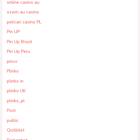
online casino au
ozwin au casino
pelican casino PL
Pin UP
Pin Up Brazil
Pin Up Peru
pinco
Plinko
plinko in
plinko UK
plinko_pl
Post
public
Qizilbilet