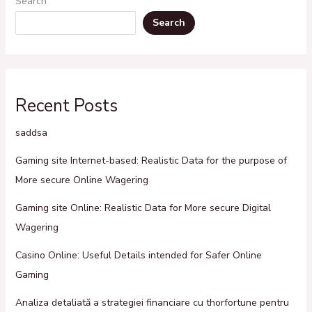
Search
Search
Recent Posts
saddsa
Gaming site Internet-based: Realistic Data for the purpose of
More secure Online Wagering
Gaming site Online: Realistic Data for More secure Digital
Wagering
Casino Online: Useful Details intended for Safer Online
Gaming
Analiza detaliată a strategiei financiare cu thorfortune pentru