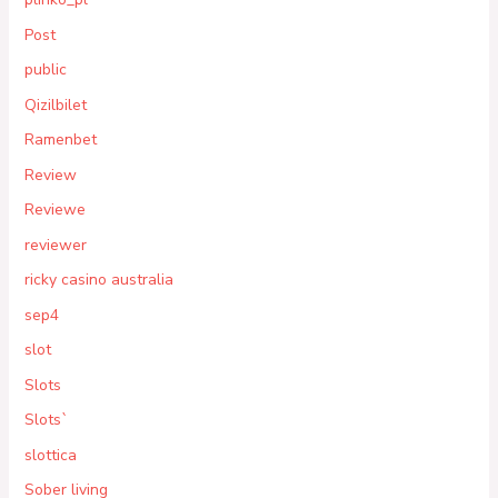
Post
public
Qizilbilet
Ramenbet
Review
Reviewe
reviewer
ricky casino australia
sep4
slot
Slots
Slots`
slottica
Sober living