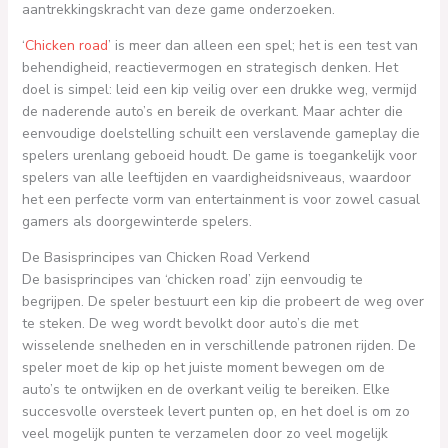
aantrekkingskracht van deze game onderzoeken.
‘
Chicken road
’ is meer dan alleen een spel; het is een test van
behendigheid, reactievermogen en strategisch denken. Het
doel is simpel: leid een kip veilig over een drukke weg, vermijd
de naderende auto’s en bereik de overkant. Maar achter die
eenvoudige doelstelling schuilt een verslavende gameplay die
spelers urenlang geboeid houdt. De game is toegankelijk voor
spelers van alle leeftijden en vaardigheidsniveaus, waardoor
het een perfecte vorm van entertainment is voor zowel casual
gamers als doorgewinterde spelers.
De Basisprincipes van Chicken Road Verkend
De basisprincipes van ‘chicken road’ zijn eenvoudig te
begrijpen. De speler bestuurt een kip die probeert de weg over
te steken. De weg wordt bevolkt door auto’s die met
wisselende snelheden en in verschillende patronen rijden. De
speler moet de kip op het juiste moment bewegen om de
auto’s te ontwijken en de overkant veilig te bereiken. Elke
succesvolle oversteek levert punten op, en het doel is om zo
veel mogelijk punten te verzamelen door zo veel mogelijk