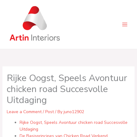
Skip
to
content
Rijke Oogst, Speels Avontuur
chicken road Succesvolle
Uitdaging
Leave a Comment
/
Post
/ By
juno12902
Rijke Oogst, Speels Avontuur chicken road Succesvolle
Uitdaging
De Basisprincipes van Chicken Road Verkend