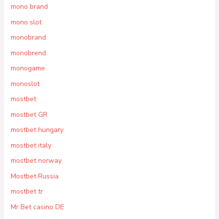
mono brand
mono slot
monobrand
monobrend
monogame
monoslot
mostbet
mostbet GR
mostbet hungary
mostbet italy
mostbet norway
Mostbet Russia
mostbet tr
Mr Bet casino DE