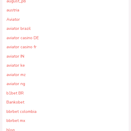
august_pb
austria
Aviator
aviator brazil
aviator casino DE
aviator casino fr
aviator IN
aviator ke
aviator mz
aviator ng
b1bet BR
Bankobet
bbrbet colombia
bbrbet mx
blog