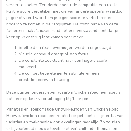
verder te spelen. Ten derde speelt de competitie een rol. Je
kunt je score vergelijken met die van andere spelers, waardoor
je gemotiveerd wordt om je eigen score te verbeteren en
hogerop te komen in de ranglijsten. De combinatie van deze
factoren maakt ‘chicken road’ tot een verslavend spel dat je
keer op keer terug laat komen voor meer.
Snelheid en reactievermogen worden uitgedaagd.
Visuele eenvoud draagt bij aan focus.
De constante zoektocht naar een hogere score
motiveert.
De competitieve elementen stimuleren een
prestatiegedreven houding.
Deze punten onderstrepen waarom ‘chicken road’ een spel is
dat keer op keer voor uitdaging blijft zorgen.
Variaties en Toekomstige Ontwikkelingen van Chicken Road
Hoewel ‘chicken road’ een relatief simpel spel is, zijn er tal van
variaties en toekomstige ontwikkelingen mogelijk. Zo zouden
er bijvoorbeeld nieuwe levels met verschillende thema’s en