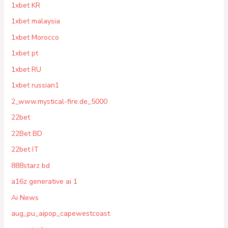
1xbet KR
1xbet malaysia
1xbet Morocco
1xbet pt
1xbet RU
1xbet russian1
2_www.mystical-fire.de_5000
22bet
22Bet BD
22bet IT
888starz bd
a16z generative ai 1
Ai News
aug_pu_aipop_capewestcoast