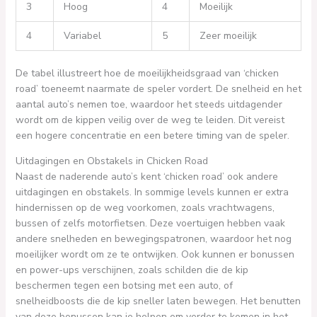
3
Hoog
4
Moeilijk
4
Variabel
5
Zeer moeilijk
De tabel illustreert hoe de moeilijkheidsgraad van ‘chicken
road’ toeneemt naarmate de speler vordert. De snelheid en het
aantal auto’s nemen toe, waardoor het steeds uitdagender
wordt om de kippen veilig over de weg te leiden. Dit vereist
een hogere concentratie en een betere timing van de speler.
Uitdagingen en Obstakels in Chicken Road
Naast de naderende auto’s kent ‘chicken road’ ook andere
uitdagingen en obstakels. In sommige levels kunnen er extra
hindernissen op de weg voorkomen, zoals vrachtwagens,
bussen of zelfs motorfietsen. Deze voertuigen hebben vaak
andere snelheden en bewegingspatronen, waardoor het nog
moeilijker wordt om ze te ontwijken. Ook kunnen er bonussen
en power-ups verschijnen, zoals schilden die de kip
beschermen tegen een botsing met een auto, of
snelheidboosts die de kip sneller laten bewegen. Het benutten
van deze bonussen kan je helpen om verder te komen in het