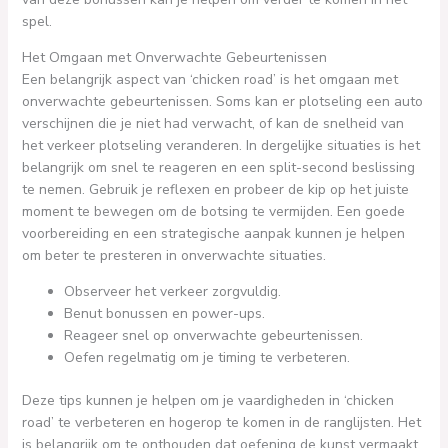
spel.
Het Omgaan met Onverwachte Gebeurtenissen
Een belangrijk aspect van ‘chicken road’ is het omgaan met
onverwachte gebeurtenissen. Soms kan er plotseling een auto
verschijnen die je niet had verwacht, of kan de snelheid van
het verkeer plotseling veranderen. In dergelijke situaties is het
belangrijk om snel te reageren en een split-second beslissing
te nemen. Gebruik je reflexen en probeer de kip op het juiste
moment te bewegen om de botsing te vermijden. Een goede
voorbereiding en een strategische aanpak kunnen je helpen
om beter te presteren in onverwachte situaties.
Observeer het verkeer zorgvuldig.
Benut bonussen en power-ups.
Reageer snel op onverwachte gebeurtenissen.
Oefen regelmatig om je timing te verbeteren.
Deze tips kunnen je helpen om je vaardigheden in ‘chicken
road’ te verbeteren en hogerop te komen in de ranglijsten. Het
is belangrijk om te onthouden dat oefening de kunst vermaakt,