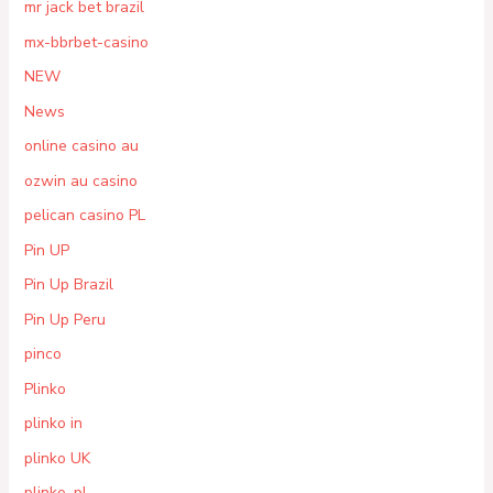
mr jack bet brazil
mx-bbrbet-casino
NEW
News
online casino au
ozwin au casino
pelican casino PL
Pin UP
Pin Up Brazil
Pin Up Peru
pinco
Plinko
plinko in
plinko UK
plinko_pl