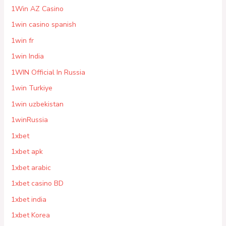
1Win AZ Casino
1win casino spanish
1win fr
1win India
1WIN Official In Russia
1win Turkiye
1win uzbekistan
1winRussia
1xbet
1xbet apk
1xbet arabic
1xbet casino BD
1xbet india
1xbet Korea