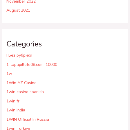
November 2022
August 2021
Categories
! Без рубрики
1_lapapillote08.com_10000
1w
1Win AZ Casino
1win casino spanish
1win fr
1win India
1WIN Official In Russia
1win Turkiye