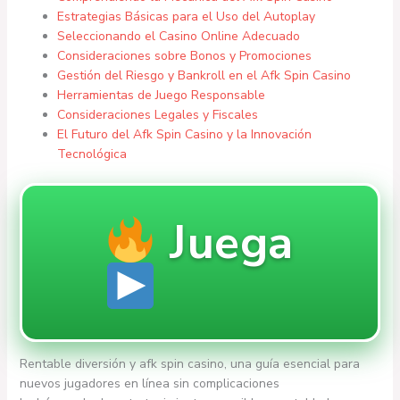
Estrategias Básicas para el Uso del Autoplay
Seleccionando el Casino Online Adecuado
Consideraciones sobre Bonos y Promociones
Gestión del Riesgo y Bankroll en el Afk Spin Casino
Herramientas de Juego Responsable
Consideraciones Legales y Fiscales
El Futuro del Afk Spin Casino y la Innovación
Tecnológica
Juega
Rentable diversión y afk spin casino, una guía esencial para
nuevos jugadores en línea sin complicaciones