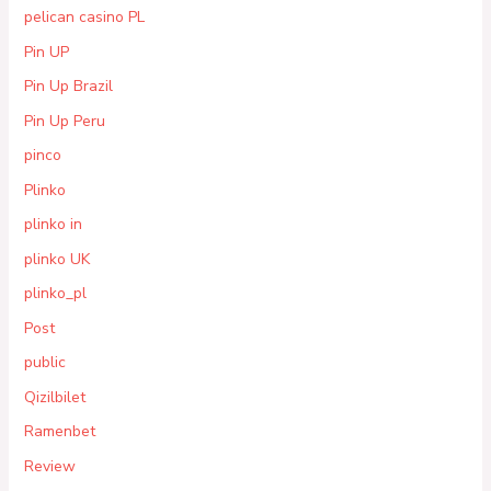
pelican casino PL
Pin UP
Pin Up Brazil
Pin Up Peru
pinco
Plinko
plinko in
plinko UK
plinko_pl
Post
public
Qizilbilet
Ramenbet
Review