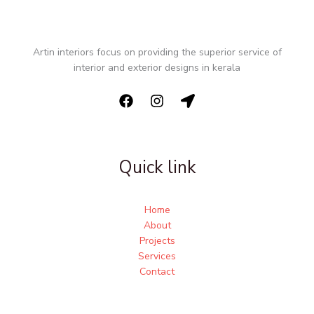
Artin interiors focus on providing the superior service of
interior and exterior designs in kerala
Quick link
Home
About
Projects
Services
Contact