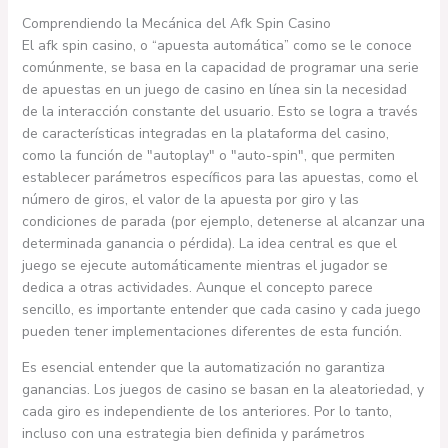
Comprendiendo la Mecánica del Afk Spin Casino
El afk spin casino, o “apuesta automática” como se le conoce
comúnmente, se basa en la capacidad de programar una serie
de apuestas en un juego de casino en línea sin la necesidad
de la interacción constante del usuario. Esto se logra a través
de características integradas en la plataforma del casino,
como la función de "autoplay" o "auto-spin", que permiten
establecer parámetros específicos para las apuestas, como el
número de giros, el valor de la apuesta por giro y las
condiciones de parada (por ejemplo, detenerse al alcanzar una
determinada ganancia o pérdida). La idea central es que el
juego se ejecute automáticamente mientras el jugador se
dedica a otras actividades. Aunque el concepto parece
sencillo, es importante entender que cada casino y cada juego
pueden tener implementaciones diferentes de esta función.
Es esencial entender que la automatización no garantiza
ganancias. Los juegos de casino se basan en la aleatoriedad, y
cada giro es independiente de los anteriores. Por lo tanto,
incluso con una estrategia bien definida y parámetros