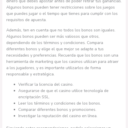
dinero que debes apostar antes de poder retirar tus ganancias.
Algunos bonos pueden tener restricciones sobre los juegos
que puedes jugar o el tiempo que tienes para cumplir con los
requisitos de apuesta.
Además, ten en cuenta que no todos los bonos son iguales.
Algunos bonos pueden ser más valiosos que otros,
dependiendo de los términos y condiciones. Compara
diferentes bonos y elige el que mejor se adapte a tus
necesidades y preferencias. Recuerda que los bonos son una
herramienta de marketing que los casinos utilizan para atraer
a los jugadores, y es importante utilizarlos de forma
responsable y estratégica.
Verificar la licencia del casino.
Asegurarse de que el casino utilice tecnología de
encriptación SSL.
Leer los términos y condiciones de los bonos.
Comparar diferentes bonos y promociones.
Investigar la reputación del casino en línea.