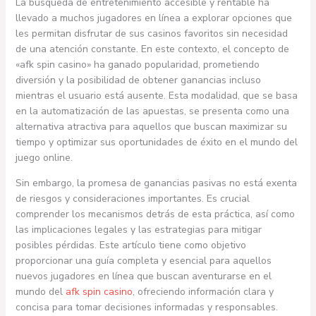
La búsqueda de entretenimiento accesible y rentable ha
llevado a muchos jugadores en línea a explorar opciones que
les permitan disfrutar de sus casinos favoritos sin necesidad
de una atención constante. En este contexto, el concepto de
«afk spin casino» ha ganado popularidad, prometiendo
diversión y la posibilidad de obtener ganancias incluso
mientras el usuario está ausente. Esta modalidad, que se basa
en la automatización de las apuestas, se presenta como una
alternativa atractiva para aquellos que buscan maximizar su
tiempo y optimizar sus oportunidades de éxito en el mundo del
juego online.
Sin embargo, la promesa de ganancias pasivas no está exenta
de riesgos y consideraciones importantes. Es crucial
comprender los mecanismos detrás de esta práctica, así como
las implicaciones legales y las estrategias para mitigar
posibles pérdidas. Este artículo tiene como objetivo
proporcionar una guía completa y esencial para aquellos
nuevos jugadores en línea que buscan aventurarse en el
mundo del
afk spin casino
, ofreciendo información clara y
concisa para tomar decisiones informadas y responsables.