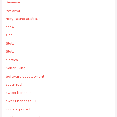
Reviewe
reviewer
ricky casino australia
sep4
slot
Slots
Slots`
slottica
Sober living
Software development
sugar rush
sweet bonanza
sweet bonanza TR
Uncategorized