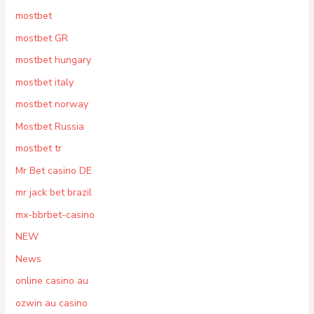
mostbet
mostbet GR
mostbet hungary
mostbet italy
mostbet norway
Mostbet Russia
mostbet tr
Mr Bet casino DE
mr jack bet brazil
mx-bbrbet-casino
NEW
News
online casino au
ozwin au casino