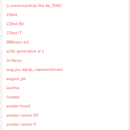
2_www.mystical-fire.de_5000
22bet
22Bet BD
22bet IT
888starz bd
a16z generative ai 1
Ai News
aug_pu_aipop_capewestcoast
august_pb
austria
Aviator
aviator brazil
aviator casino DE
aviator casino fr