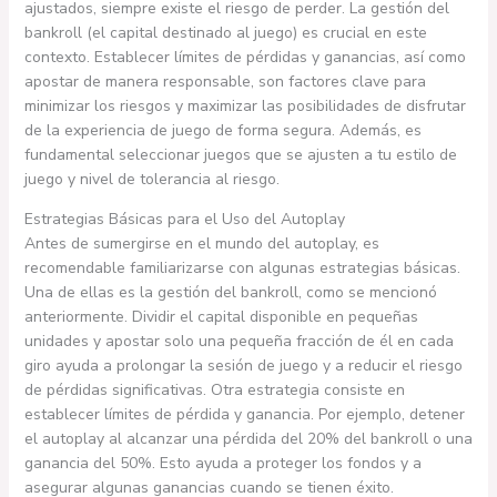
ajustados, siempre existe el riesgo de perder. La gestión del
bankroll (el capital destinado al juego) es crucial en este
contexto. Establecer límites de pérdidas y ganancias, así como
apostar de manera responsable, son factores clave para
minimizar los riesgos y maximizar las posibilidades de disfrutar
de la experiencia de juego de forma segura. Además, es
fundamental seleccionar juegos que se ajusten a tu estilo de
juego y nivel de tolerancia al riesgo.
Estrategias Básicas para el Uso del Autoplay
Antes de sumergirse en el mundo del autoplay, es
recomendable familiarizarse con algunas estrategias básicas.
Una de ellas es la gestión del bankroll, como se mencionó
anteriormente. Dividir el capital disponible en pequeñas
unidades y apostar solo una pequeña fracción de él en cada
giro ayuda a prolongar la sesión de juego y a reducir el riesgo
de pérdidas significativas. Otra estrategia consiste en
establecer límites de pérdida y ganancia. Por ejemplo, detener
el autoplay al alcanzar una pérdida del 20% del bankroll o una
ganancia del 50%. Esto ayuda a proteger los fondos y a
asegurar algunas ganancias cuando se tienen éxito.