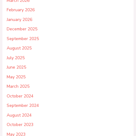
March 2026
February 2026
January 2026
December 2025
September 2025
August 2025
July 2025
June 2025
May 2025
March 2025
October 2024
September 2024
August 2024
October 2023
May 2023