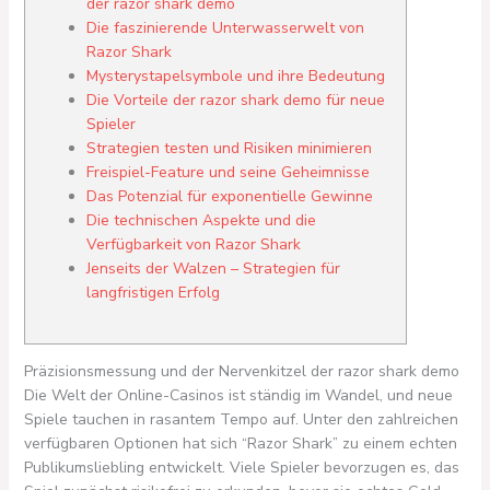
der razor shark demo
Die faszinierende Unterwasserwelt von
Razor Shark
Mysterystapelsymbole und ihre Bedeutung
Die Vorteile der razor shark demo für neue
Spieler
Strategien testen und Risiken minimieren
Freispiel-Feature und seine Geheimnisse
Das Potenzial für exponentielle Gewinne
Die technischen Aspekte und die
Verfügbarkeit von Razor Shark
Jenseits der Walzen – Strategien für
langfristigen Erfolg
Präzisionsmessung und der Nervenkitzel der razor shark demo
Die Welt der Online-Casinos ist ständig im Wandel, und neue
Spiele tauchen in rasantem Tempo auf. Unter den zahlreichen
verfügbaren Optionen hat sich “Razor Shark” zu einem echten
Publikumsliebling entwickelt. Viele Spieler bevorzugen es, das