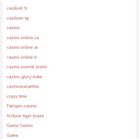
casibom tr
casibom-tg
casino
casino onlina ca
casino online ar
casinò online it
casino svensk licens
casino-glory india
casinowazamba
crazy time
Fairspin-casino
fortune tiger brazil
Gama Casino
Game