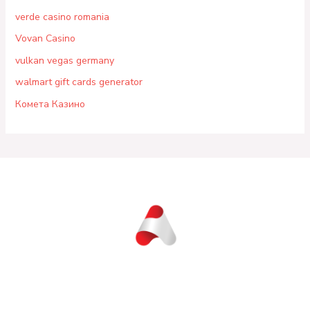
verde casino romania
Vovan Casino
vulkan vegas germany
walmart gift cards generator
Комета Казино