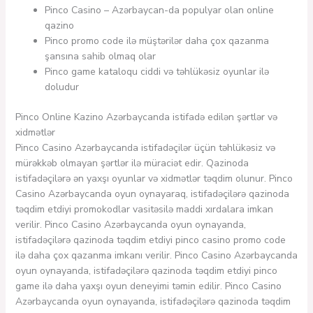
Pinco Casino – Azərbaycan-da populyar olan online
qazino
Pinco promo code ilə müştərilər daha çox qazanma
şansına sahib olmaq olar
Pinco game kataloqu ciddi və təhlükəsiz oyunlar ilə
doludur
Pinco Online Kazino Azərbaycanda istifadə edilən şərtlər və
xidmətlər
Pinco Casino Azərbaycanda istifadəçilər üçün təhlükəsiz və
mürəkkəb olmayan şərtlər ilə müraciət edir. Qazinoda
istifadəçilərə ən yaxşı oyunlar və xidmətlər təqdim olunur. Pinco
Casino Azərbaycanda oyun oynayaraq, istifadəçilərə qazinoda
təqdim etdiyi promokodlar vasitəsilə maddi xırdalara imkan
verilir. Pinco Casino Azərbaycanda oyun oynayanda,
istifadəçilərə qazinoda təqdim etdiyi pinco casino promo code
ilə daha çox qazanma imkanı verilir. Pinco Casino Azərbaycanda
oyun oynayanda, istifadəçilərə qazinoda təqdim etdiyi pinco
game ilə daha yaxşı oyun deneyimi təmin edilir. Pinco Casino
Azərbaycanda oyun oynayanda, istifadəçilərə qazinoda təqdim