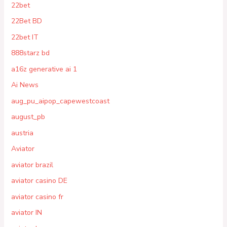
22bet
22Bet BD
22bet IT
888starz bd
a16z generative ai 1
Ai News
aug_pu_aipop_capewestcoast
august_pb
austria
Aviator
aviator brazil
aviator casino DE
aviator casino fr
aviator IN