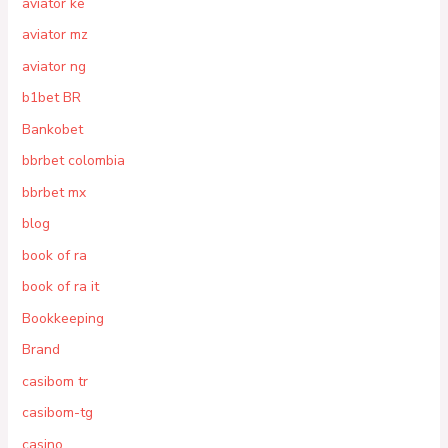
aviator ke
aviator mz
aviator ng
b1bet BR
Bankobet
bbrbet colombia
bbrbet mx
blog
book of ra
book of ra it
Bookkeeping
Brand
casibom tr
casibom-tg
casino