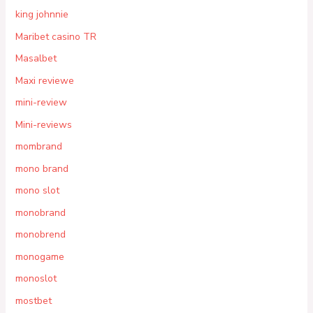
king johnnie
Maribet casino TR
Masalbet
Maxi reviewe
mini-review
Mini-reviews
mombrand
mono brand
mono slot
monobrand
monobrend
monogame
monoslot
mostbet