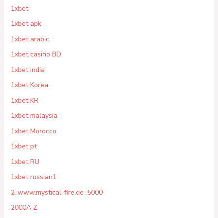
1xbet
1xbet apk
1xbet arabic
1xbet casino BD
1xbet india
1xbet Korea
1xbet KR
1xbet malaysia
1xbet Morocco
1xbet pt
1xbet RU
1xbet russian1
2_www.mystical-fire.de_5000
2000A Z