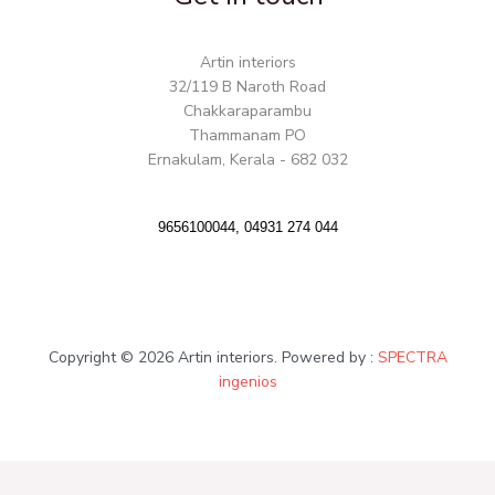
Artin interiors
32/119 B Naroth Road
Chakkaraparambu
Thammanam PO
Ernakulam, Kerala - 682 032
9656100044, 04931 274 044
Copyright © 2026 Artin interiors. Powered by :
SPECTRA
ingenios