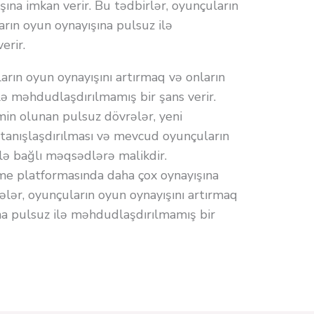
ına imkan verir. Bu tədbirlər, oyunçuların
arın oyun oynayışına pulsuz ilə
erir.
arın oyun oynayışını artırmaq və onların
lə məhdudlaşdırılmamış bir şans verir.
in olunan pulsuz dövrələr, yeni
tanışlaşdırılması və mevcud oyunçuların
lə bağlı məqsədlərə malikdir.
ame platformasında daha çox oynayışına
lər, oyunçuların oyun oynayışını artırmaq
na pulsuz ilə məhdudlaşdırılmamış bir