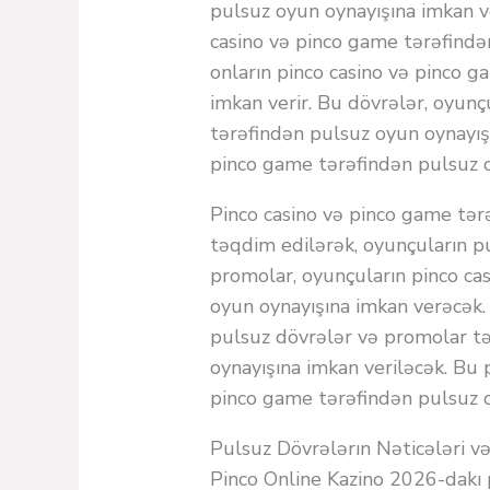
pulsuz oyun oynayışına imkan ve
casino və pinco game tərəfində
onların pinco casino və pinco 
imkan verir. Bu dövrələr, oyunç
tərəfindən pulsuz oyun oynayışı
pinco game tərəfindən pulsuz o
Pinco casino və pinco game tər
təqdim edilərək, oyunçuların p
promolar, oyunçuların pinco ca
oyun oynayışına imkan verəcək.
pulsuz dövrələr və promolar tə
oynayışına imkan veriləcək. Bu 
pinco game tərəfindən pulsuz o
Pulsuz Dövrələrın Nəticələri və
Pinco Online Kazino 2026-dakı 