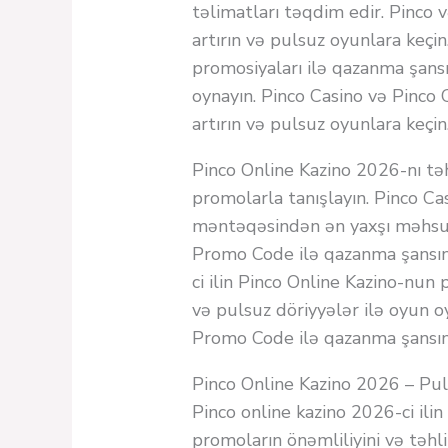
təlimatları təqdim edir. Pinco 
artırın və pulsuz oyunlara keçin
promosiyaları ilə qazanma şansın
oynayın. Pinco Casino və Pinco
artırın və pulsuz oyunlara keçin
Pinco Online Kazino 2026-nı tə
promolarla tanışlayın. Pinco Cas
məntəqəsindən ən yaxşı məhsull
Promo Code ilə qazanma şansınız
ci ilin Pinco Online Kazino-nun 
və pulsuz döriyyələr ilə oyun o
Promo Code ilə qazanma şansınız
Pinco Online Kazino 2026 – Pu
Pinco online kazino 2026-ci il
promoların önəmliliyini və təhli