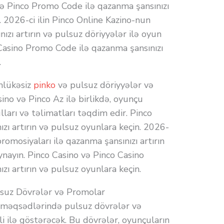
və Pinco Promo Code ilə qazanma şansınızı
. 2026-ci ilin Pinco Online Kazino-nun
ızı artırın və pulsuz döriyyələr ilə oyun
 Casino Promo Code ilə qazanma şansınızı
.
hlükəsiz
pinko
və pulsuz döriyyələr və
ino və Pinco Az ilə birlikdə, oyunçu
arı və təlimatları təqdim edir. Pinco
ı artırın və pulsuz oyunlara keçin. 2026-
promosiyaları ilə qazanma şansınızı artırın
ynayın. Pinco Casino və Pinco Casino
ı artırın və pulsuz oyunlara keçin.
lsuz Dövrələr və Promolar
in məqsədlərində pulsuz dövrələr və
li ilə göstərəcək. Bu dövrələr, oyunçuların