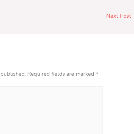
Next Post
 published.
Required fields are marked
*