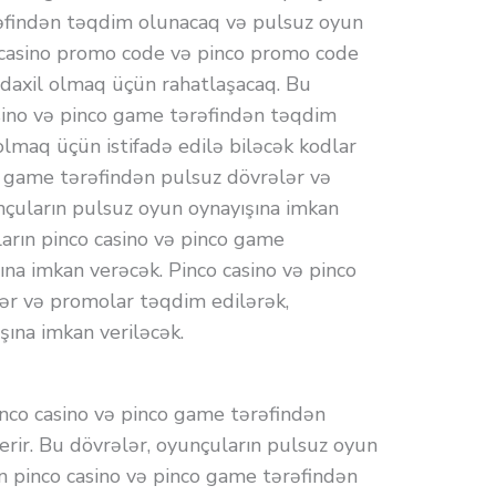
rəfindən təqdim olunacaq və pulsuz oyun
 casino promo code və pinco promo code
 daxil olmaq üçün rahatlaşacaq. Bu
sino və pinco game tərəfindən təqdim
olmaq üçün istifadə edilə biləcək kodlar
co game tərəfindən pulsuz dövrələr və
çuların pulsuz oyun oynayışına imkan
ların pinco casino və pinco game
ına imkan verəcək. Pinco casino və pinco
ər və promolar təqdim edilərək,
şına imkan veriləcək.
inco casino və pinco game tərəfindən
erir. Bu dövrələr, oyunçuların pulsuz oyun
ın pinco casino və pinco game tərəfindən