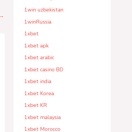
1win uzbekistan
→
1winRussia
1xbet
1xbet apk
1xbet arabic
1xbet casino BD
1xbet india
1xbet Korea
1xbet KR
1xbet malaysia
1xbet Morocco