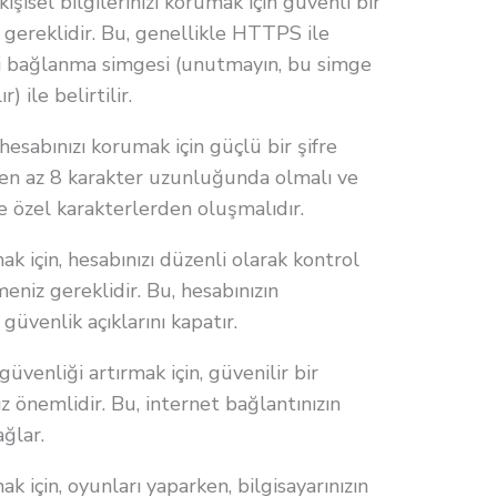
işisel bilgilerinizi korumak için güvenli bir
 gereklidir. Bu, genellikle HTTPS ile
i bağlanma simgesi (unutmayın, bu simge
) ile belirtilir.
hesabınızı korumak için güçlü bir şifre
z en az 8 karakter uzunluğunda olmalı ve
e özel karakterlerden oluşmalıdır.
ak için, hesabınızı düzenli olarak kontrol
niz gereklidir. Bu, hesabınızın
 güvenlik açıklarını kapatır.
üvenliği artırmak için, güvenilir bir
ız önemlidir. Bu, internet bağlantınızın
ağlar.
k için, oyunları yaparken, bilgisayarınızın