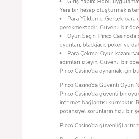
Giriş Yapın: Mobil uygulamayı 
Yeni bir hesap oluşturmak isters
Para Yükleme: Gerçek para 
gerekmektedir. Güvenli bir öd
Oyun Seçin: Pinco Casino’da 
oyunları, blackjack, poker ve dah
Para Çekme: Oyun kazanırsanı
adımları izleyin. Güvenli bir ö
Pinco Casino’da oynamak için bu 
Pinco Casino’da Güvenli Oyun Na
Pinco Casino’da güvenli bir oyun
internet bağlantısı kurmaktır. 
potansiyel sorunların hızlı bir 
Pinco Casino’da güvenliği artırm