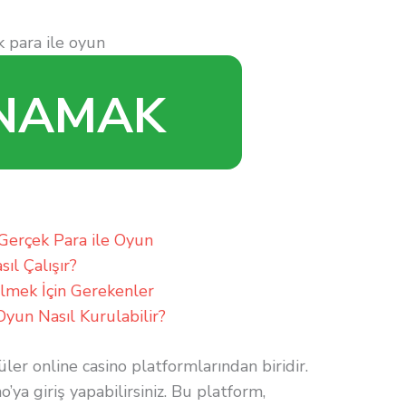
k para ile oyun
NAMAK
 Gerçek Para ile Oyun
ıl Çalışır?
ilmek İçin Gerekenler
Oyun Nasıl Kurulabilir?
ler online casino platformlarından biridir.
’ya giriş yapabilirsiniz. Bu platform,