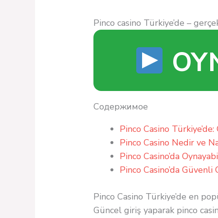
Pinco casino Türkiye’de – gerçe
OY
Содержимое
Pinco Casino Türkiye’de:
Pinco Casino Nedir ve Nas
Pinco Casino’da Oynayab
Pinco Casino’da Güvenli 
Pinco Casino Türkiye’de en popü
Güncel giriş yaparak pinco casino