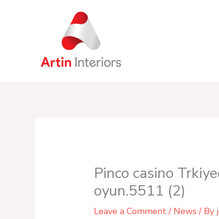
Skip
to
content
Pinco casino Trkiye
oyun.5511 (2)
Leave a Comment
/
News
/ By