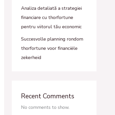
Analiza detaliată a strategiei
financiare cu thorfortune
pentru viitorul tău economic
Succesvolle planning rondom
thorfortune voor financiële
zekerheid
Recent Comments
No comments to show.