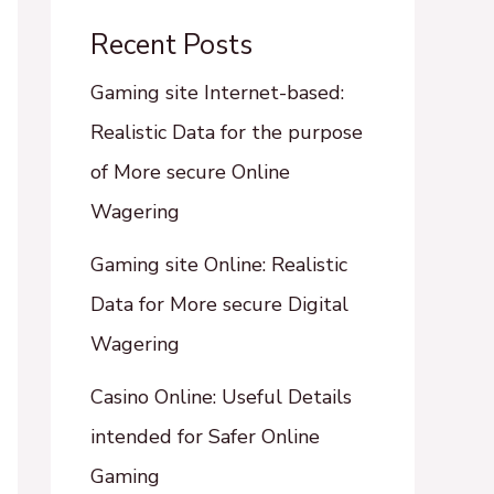
Recent Posts
Gaming site Internet-based:
Realistic Data for the purpose
of More secure Online
Wagering
Gaming site Online: Realistic
Data for More secure Digital
Wagering
Casino Online: Useful Details
intended for Safer Online
Gaming