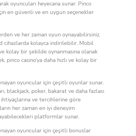
arak oyuncuları heyecana sunar. Pinco
için en güvenli ve en uygun seçenekler
yerden ve her zaman oyun oynayabilirsiniz.
cihazlarda kolayca indirilebilir. Mobil
ve kolay bir şekilde oynanmasına olanak
k, pinco casino’ya daha hızlı ve kolay bir
nayan oyuncular için çeşitli oyunlar sunar.
ı, blackjack, poker, bakarat ve daha fazlası
ihtiyaçlarına ve tercihlerine göre
uların her zaman en iyi deneyim
ayabilecekleri platformlar sunar.
nayan oyuncular için çeşitli bonuslar