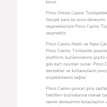
korur.
Pinco Online Casino Türkiye’deki
Gerçek para ile oyun deneyimi, 
seçenekleriyle Pinco Casino Türk
seçenektir.
Pinco Casino Nedir ve Nasıl Çalı
Pinco Casino, Türkiye’de popüle
platform, kullanıcılarına çeşitli
gibi kart oyunları sunar. Pinco 
destekler ve kullanıcıların pinc
erişebilmesini sağlar.
Pinco Casino güncel giriş sayfas
teklifleri bulmalarına olanak tan
casino deneyimini kolaylaştırır 