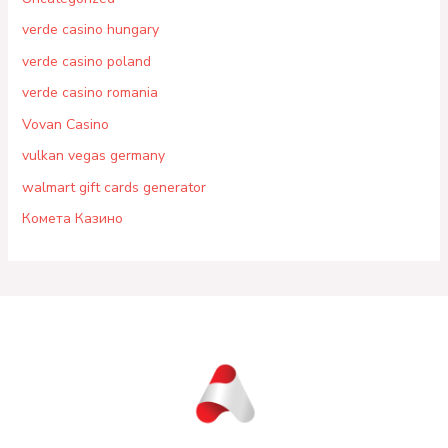
verde casino hungary
verde casino poland
verde casino romania
Vovan Casino
vulkan vegas germany
walmart gift cards generator
Комета Казино