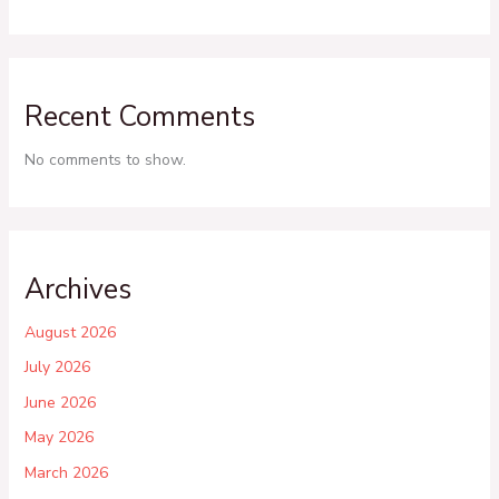
Recent Comments
No comments to show.
Archives
August 2026
July 2026
June 2026
May 2026
March 2026