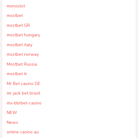
monoslot
mostbet
mostbet GR
mostbet hungary
mostbet italy
mostbet norway
Mostbet Russia
mostbet tr
Mr Bet casino DE
mr jack bet brazil
mx-bbrbet-casino
NEW
News
online casino au