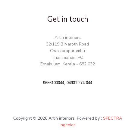
Get in touch
Artin interiors
32/119 B Naroth Road
Chakkaraparambu
Thammanam PO
Ernakulam, Kerala - 682 032
9656100044, 04931 274 044
Copyright © 2026 Artin interiors. Powered by :
SPECTRA
ingenios