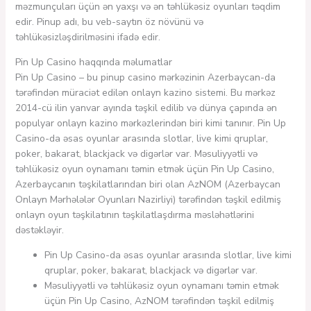
məzmunçuları üçün ən yaxşı və ən təhlükəsiz oyunları təqdim
edir. Pinup adı, bu veb-saytın öz növünü və
təhlükəsizləşdirilməsini ifadə edir.
Pin Up Casino haqqında məlumatlar
Pin Up Casino – bu pinup casino mərkəzinin Azerbaycan-da
tərəfindən müraciət edilən onlayn kazino sistemi. Bu mərkəz
2014-cü ilin yanvar ayında təşkil edilib və dünya çapında ən
populyar onlayn kazino mərkəzlerindən biri kimi tanınır. Pin Up
Casino-da əsas oyunlar arasında slotlar, live kimi qruplar,
poker, bakarat, blackjack və digərlər var. Məsuliyyətli və
təhlükəsiz oyun oynamanı təmin etmək üçün Pin Up Casino,
Azerbaycanın təşkilatlarından biri olan AzNOM (Azerbaycan
Onlayn Mərhələlər Oyunları Nazirliyi) tərəfindən təşkil edilmiş
onlayn oyun təşkilatının təşkilatlaşdırma məsləhətlərini
dəstəkləyir.
Pin Up Casino-da əsas oyunlar arasında slotlar, live kimi
qruplar, poker, bakarat, blackjack və digərlər var.
Məsuliyyətli və təhlükəsiz oyun oynamanı təmin etmək
üçün Pin Up Casino, AzNOM tərəfindən təşkil edilmiş