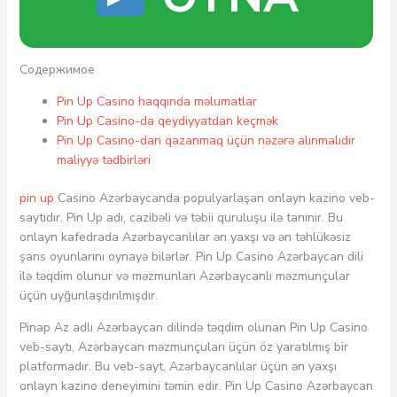
Содержимое
Pin Up Casino haqqında məlumatlar
Pin Up Casino-da qeydiyyatdan keçmək
Pin Up Casino-dan qazanmaq üçün nəzərə alınmalıdır
maliyyə tədbirləri
pin up
Casino Azərbaycanda populyarlaşan onlayn kazino veb-
saytıdır. Pin Up adı, cazibəli və təbii quruluşu ilə tanınır. Bu
onlayn kafedrada Azərbaycanlılar ən yaxşı və ən təhlükəsiz
şans oyunlarını oynayə bilərlər. Pin Up Casino Azərbaycan dili
ilə təqdim olunur və məzmunları Azərbaycanlı məzmunçular
üçün uyğunlaşdırılmışdır.
Pinap Az adlı Azərbaycan dilində təqdim olunan Pin Up Casino
veb-saytı, Azərbaycan məzmunçuları üçün öz yaratılmış bir
platformadır. Bu veb-sayt, Azərbaycanlılar üçün ən yaxşı
onlayn kazino deneyimini təmin edir. Pin Up Casino Azərbaycan