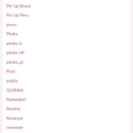
Pin Up Brazil
Pin Up Peru
pinco
Plinko
plinko in
plinko UK
plinko_pl
Post
public
Qizilbilet
Ramenbet
Review
Reviewe
reviewer