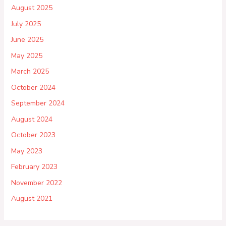
August 2025
July 2025
June 2025
May 2025
March 2025
October 2024
September 2024
August 2024
October 2023
May 2023
February 2023
November 2022
August 2021