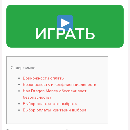
ИГРАТЬ
Содержимое
Возможности оплаты
Безопасность и конфиденциальность
Как Dragon Money обеспечивает
безопасность?
Выбор оплаты: что выбрать
Выбор оплаты: критерии выбора