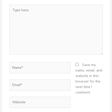
Type
here..
Name*
Save my
name, email, and
website in this
browser for the
Email*
next time I
comment.
Website