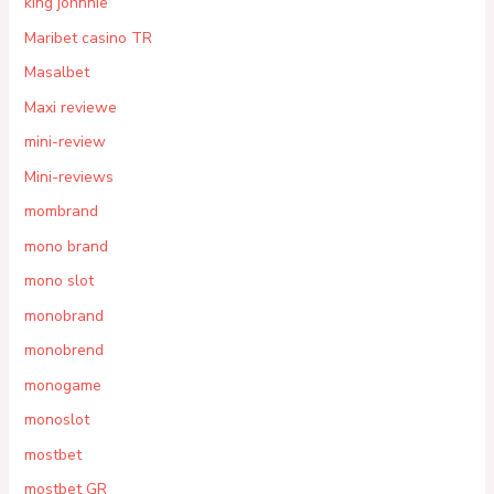
king johnnie
Maribet casino TR
Masalbet
Maxi reviewe
mini-review
Mini-reviews
mombrand
mono brand
mono slot
monobrand
monobrend
monogame
monoslot
mostbet
mostbet GR