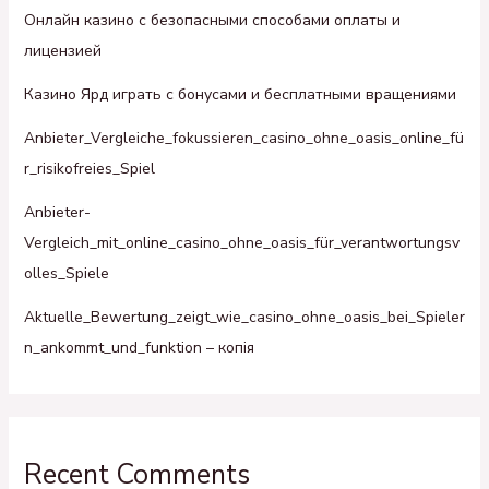
Онлайн казино с безопасными способами оплаты и
лицензией
Казино Ярд играть с бонусами и бесплатными вращениями
Anbieter_Vergleiche_fokussieren_casino_ohne_oasis_online_fü
r_risikofreies_Spiel
Anbieter-
Vergleich_mit_online_casino_ohne_oasis_für_verantwortungsv
olles_Spiele
Aktuelle_Bewertung_zeigt_wie_casino_ohne_oasis_bei_Spieler
n_ankommt_und_funktion – копія
Recent Comments