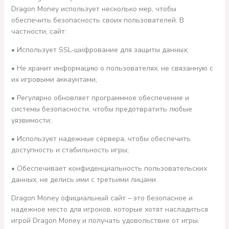
Dragon Money использует несколько мер, чтобы
обеспечить безопасность своих пользователей. В
частности, сайт:
• Использует SSL-шифрование для защиты данных;
• Не хранит информацию о пользователях, не связанную с
их игровыми аккаунтами;
• Регулярно обновляет программное обеспечение и
системы безопасности, чтобы предотвратить любые
уязвимости;
• Использует надежные сервера, чтобы обеспечить
доступность и стабильность игры;
• Обеспечивает конфиденциальность пользовательских
данных, не делись ими с третьими лицами.
Dragon Money официальный сайт – это безопасное и
надежное место для игроков, которые хотят насладиться
игрой Dragon Money и получать удовольствие от игры.