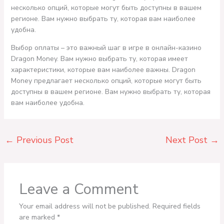
несколько опций, которые могут быть доступны в вашем
регионе. Вам нужно выбрать ту, которая вам наиболее
удобна.
Выбор оплаты – это важный шаг в игре в онлайн-казино
Dragon Money. Вам нужно выбрать ту, которая имеет
характеристики, которые вам наиболее важны. Dragon
Money предлагает несколько опций, которые могут быть
доступны в вашем регионе. Вам нужно выбрать ту, которая
вам наиболее удобна.
←
Previous Post
Next Post
→
Leave a Comment
Your email address will not be published.
Required fields
are marked
*