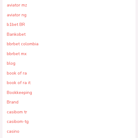
aviator mz
aviator ng
b1bet BR
Bankobet
bbrbet colombia
bbrbet mx
blog
book of ra
book of ra it
Bookkeeping
Brand
casibom tr
casibom-tg
casino