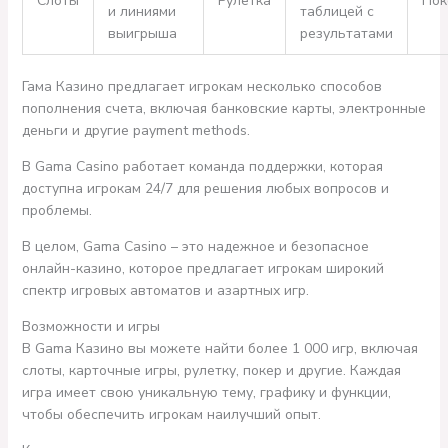
Слоты
Рулетка
Пок
и линиями
таблицей с
выигрыша
результатами
Гама Казино предлагает игрокам несколько способов
пополнения счета, включая банковские карты, электронные
деньги и другие payment methods.
В Gama Casino работает команда поддержки, которая
доступна игрокам 24/7 для решения любых вопросов и
проблемы.
В целом, Gama Casino – это надежное и безопасное
онлайн-казино, которое предлагает игрокам широкий
спектр игровых автоматов и азартных игр.
Возможности и игры
В Gama Казино вы можете найти более 1 000 игр, включая
слоты, карточные игры, рулетку, покер и другие. Каждая
игра имеет свою уникальную тему, графику и функции,
чтобы обеспечить игрокам наилучший опыт.