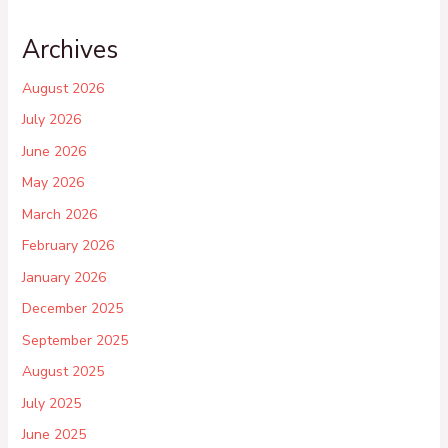
Archives
August 2026
July 2026
June 2026
May 2026
March 2026
February 2026
January 2026
December 2025
September 2025
August 2025
July 2025
June 2025