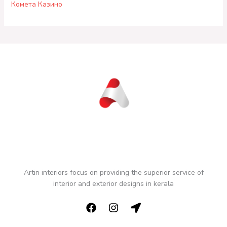
Комета Казино
Artin interiors focus on providing the superior service of
interior and exterior designs in kerala