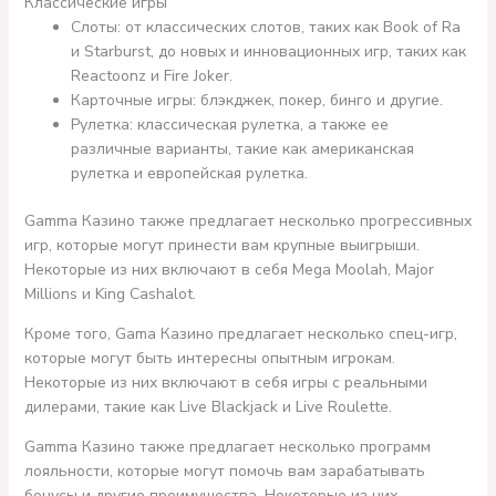
Классические игры
Слоты: от классических слотов, таких как Book of Ra
и Starburst, до новых и инновационных игр, таких как
Reactoonz и Fire Joker.
Карточные игры: блэкджек, покер, бинго и другие.
Рулетка: классическая рулетка, а также ее
различные варианты, такие как американская
рулетка и европейская рулетка.
Gamma Казино также предлагает несколько прогрессивных
игр, которые могут принести вам крупные выигрыши.
Некоторые из них включают в себя Mega Moolah, Major
Millions и King Cashalot.
Кроме того, Gama Казино предлагает несколько спец-игр,
которые могут быть интересны опытным игрокам.
Некоторые из них включают в себя игры с реальными
дилерами, такие как Live Blackjack и Live Roulette.
Gamma Казино также предлагает несколько программ
лояльности, которые могут помочь вам зарабатывать
бонусы и другие преимущества. Некоторые из них