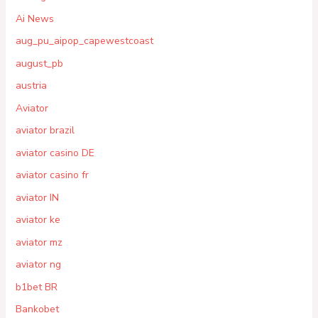
Ai News
aug_pu_aipop_capewestcoast
august_pb
austria
Aviator
aviator brazil
aviator casino DE
aviator casino fr
aviator IN
aviator ke
aviator mz
aviator ng
b1bet BR
Bankobet