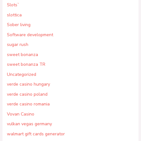
Slots`
slottica
Sober living
Software development
sugar rush
sweet bonanza
sweet bonanza TR
Uncategorized
verde casino hungary
verde casino poland
verde casino romania
Vovan Casino
vulkan vegas germany
walmart gift cards generator