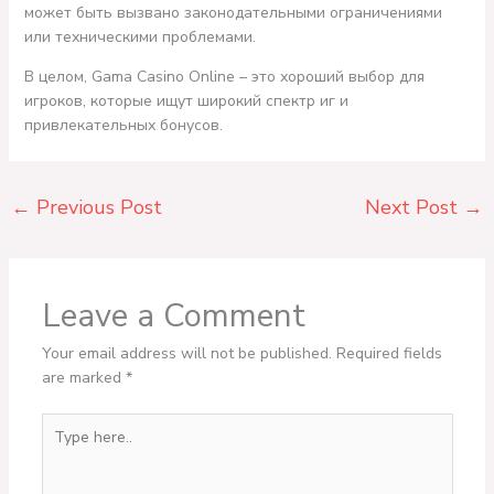
может быть вызвано законодательными ограничениями
или техническими проблемами.
В целом, Gama Casino Online – это хороший выбор для
игроков, которые ищут широкий спектр иг и
привлекательных бонусов.
←
Previous Post
Next Post
→
Leave a Comment
Your email address will not be published.
Required fields
are marked
*
Type
here..