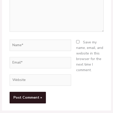
Name*
Save my
name, email, and
website in this
browser for the
Email*
next time I
comment.
Website