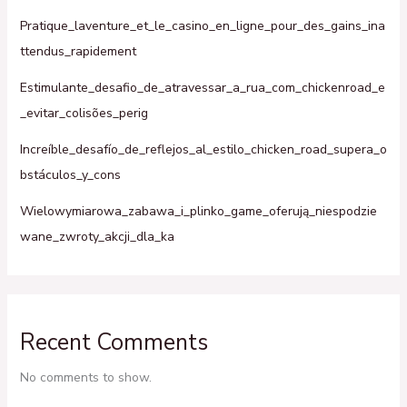
Pratique_laventure_et_le_casino_en_ligne_pour_des_gains_ina
ttendus_rapidement
Estimulante_desafio_de_atravessar_a_rua_com_chickenroad_e
_evitar_colisões_perig
Increíble_desafío_de_reflejos_al_estilo_chicken_road_supera_o
bstáculos_y_cons
Wielowymiarowa_zabawa_i_plinko_game_oferują_niespodzie
wane_zwroty_akcji_dla_ka
Recent Comments
No comments to show.