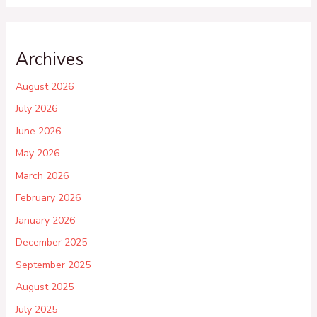
Archives
August 2026
July 2026
June 2026
May 2026
March 2026
February 2026
January 2026
December 2025
September 2025
August 2025
July 2025