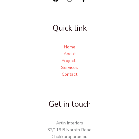
Quick link
Home
About
Projects
Services
Contact
Get in touch
Artin interiors
32/119 B Naroth Road
Chakkaraparambu