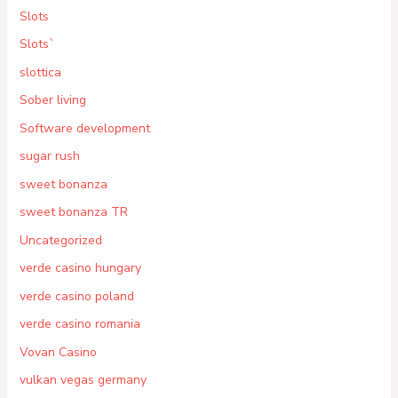
Slots
Slots`
slottica
Sober living
Software development
sugar rush
sweet bonanza
sweet bonanza TR
Uncategorized
verde casino hungary
verde casino poland
verde casino romania
Vovan Casino
vulkan vegas germany