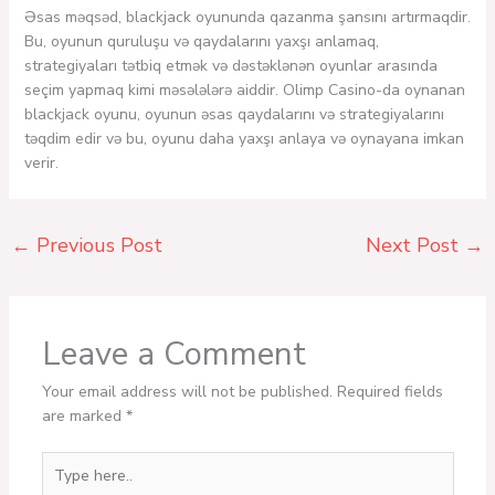
Əsas məqsəd, blackjack oyununda qazanma şansını artırmaqdir.
Bu, oyunun quruluşu və qaydalarını yaxşı anlamaq,
strategiyaları tətbiq etmək və dəstəklənən oyunlar arasında
seçim yapmaq kimi məsələlərə aiddir. Olimp Casino-da oynanan
blackjack oyunu, oyunun əsas qaydalarını və strategiyalarını
təqdim edir və bu, oyunu daha yaxşı anlaya və oynayana imkan
verir.
←
Previous Post
Next Post
→
Leave a Comment
Your email address will not be published.
Required fields
are marked
*
Type
here..