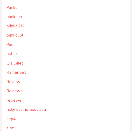
Plinko
plinko in
plinko UK
plinko_pl
Post
public
Qizilbilet
Ramenbet
Review
Reviewe
reviewer
ricky casino australia
sep4
slot