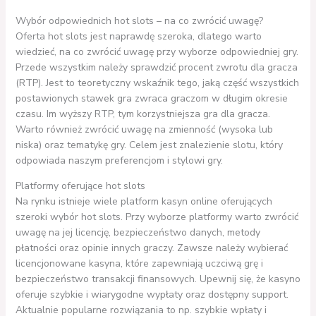
Wybór odpowiednich hot slots – na co zwrócić uwagę?
Oferta hot slots jest naprawdę szeroka, dlatego warto
wiedzieć, na co zwrócić uwagę przy wyborze odpowiedniej gry.
Przede wszystkim należy sprawdzić procent zwrotu dla gracza
(RTP). Jest to teoretyczny wskaźnik tego, jaką część wszystkich
postawionych stawek gra zwraca graczom w długim okresie
czasu. Im wyższy RTP, tym korzystniejsza gra dla gracza.
Warto również zwrócić uwagę na zmienność (wysoka lub
niska) oraz tematykę gry. Celem jest znalezienie slotu, który
odpowiada naszym preferencjom i stylowi gry.
Platformy oferujące hot slots
Na rynku istnieje wiele platform kasyn online oferujących
szeroki wybór hot slots. Przy wyborze platformy warto zwrócić
uwagę na jej licencję, bezpieczeństwo danych, metody
płatności oraz opinie innych graczy. Zawsze należy wybierać
licencjonowane kasyna, które zapewniają uczciwą grę i
bezpieczeństwo transakcji finansowych. Upewnij się, że kasyno
oferuje szybkie i wiarygodne wypłaty oraz dostępny support.
Aktualnie popularne rozwiązania to np. szybkie wpłaty i