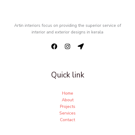
Artin interiors focus on providing the superior service of
interior and exterior designs in kerala
Quick link
Home
About
Projects
Services
Contact