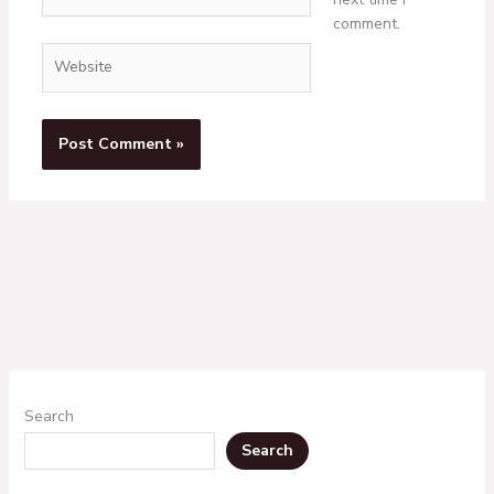
comment.
Website
Search
Search