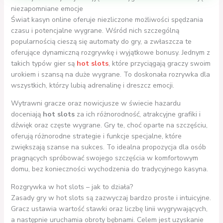
niezapomniane emocje
Świat kasyn online oferuje niezliczone możliwości spędzania
czasu i potencjalne wygrane. Wśród nich szczególną
popularnością cieszą się automaty do gry, a zwłaszcza te
oferujące dynamiczną rozgrywkę i wyjątkowe bonusy. Jednym z
takich typów gier są
hot slots
, które przyciągają graczy swoim
urokiem i szansą na duże wygrane. To doskonała rozrywka dla
wszystkich, którzy lubią adrenalinę i dreszcz emocji.
Wytrawni gracze oraz nowicjusze w świecie hazardu
doceniają
hot slots
za ich różnorodność, atrakcyjne grafiki i
dźwięk oraz częste wygrane. Gry te, choć oparte na szczęściu,
oferują różnorodne strategie i funkcje specjalne, które
zwiększają szanse na sukces. To idealna propozycja dla osób
pragnących spróbować swojego szczęścia w komfortowym
domu, bez konieczności wychodzenia do tradycyjnego kasyna.
Rozgrywka w hot slots – jak to działa?
Zasady gry w hot slots są zazwyczaj bardzo proste i intuicyjne.
Gracz ustawia wartość stawki oraz liczbę linii wygrywających,
a następnie uruchamia obroty bębnami. Celem jest uzyskanie