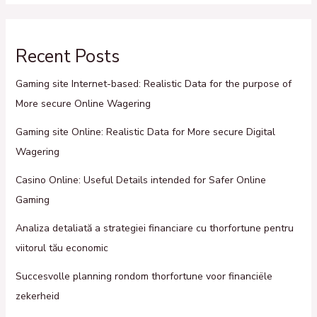
Recent Posts
Gaming site Internet-based: Realistic Data for the purpose of
More secure Online Wagering
Gaming site Online: Realistic Data for More secure Digital
Wagering
Casino Online: Useful Details intended for Safer Online
Gaming
Analiza detaliată a strategiei financiare cu thorfortune pentru
viitorul tău economic
Succesvolle planning rondom thorfortune voor financiële
zekerheid