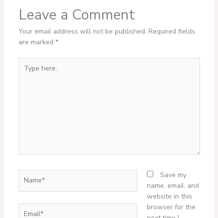
Leave a Comment
Your email address will not be published.
Required fields
are marked
*
Type
here..
Name*
Save my
name, email, and
website in this
browser for the
Email*
next time I