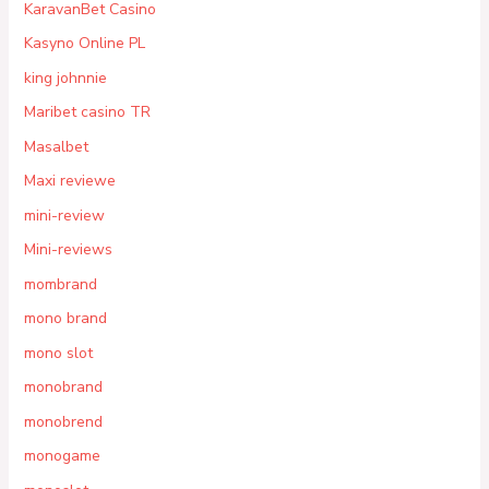
KaravanBet Casino
Kasyno Online PL
king johnnie
Maribet casino TR
Masalbet
Maxi reviewe
mini-review
Mini-reviews
mombrand
mono brand
mono slot
monobrand
monobrend
monogame