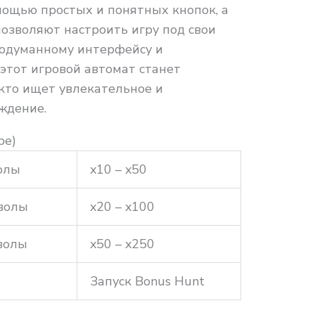
мощью простых и понятных кнопок, а
позволяют настроить игру под свои
родуманному интерфейсу и
этот игровой автомат станет
кто ищет увлекательное и
ждение.
ре)
олы
x10 – x50
волы
x20 – x100
волы
x50 – x250
Запуск Bonus Hunt