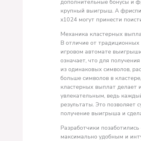
дополнительные бонусы и ф
крупный выигрыш. А фрисп
x1024 могут принести поис
Механика кластерных выпл
В отличие от традиционных 
игровом автомате выигрыши 
означает, что для получени
из одинаковых символов, ра
больше символов в кластер
кластерных выплат делает 
увлекательным, ведь кажды
результаты. Это позволяет 
получение выигрыша и сдел
Разработчики позаботились 
максимально удобным и инт