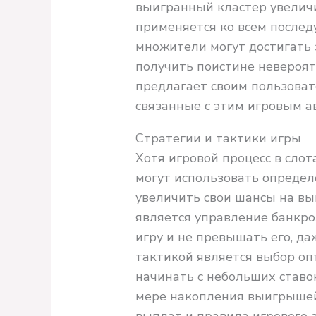
выигранный кластер увелич
применяется ко всем послед
множители могут достигать 
получить поистине невероят
предлагает своим пользоват
связанные с этим игровым а
Стратегии и тактики игры
Хотя игровой процесс в слот
могут использовать определ
увеличить свои шансы на вы
является управление банкр
игру и не превышать его, да
тактикой является выбор оп
начинать с небольших ставо
мере накопления выигрышей