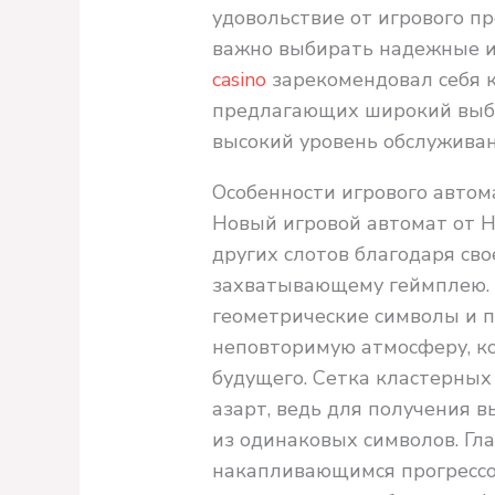
удовольствие от игрового пр
важно выбирать надежные 
casino
зарекомендовал себя к
предлагающих широкий выбо
высокий уровень обслуживан
Особенности игрового автом
Новый игровой автомат от H
других слотов благодаря св
захватывающему геймплею. 
геометрические символы и 
неповторимую атмосферу, ко
будущего. Сетка кластерны
азарт, ведь для получения 
из одинаковых символов. Гла
накапливающимся прогрессо