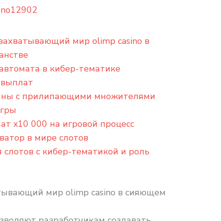
uno12902
захватывающий мир olimp casino в
анстве
 автомата в кибер-тематике
 выплат
пины с прилипающими множителями
игры
ат x10 000 на игровой процесс
ватор в мире слотов
 слотов с кибер-тематикой и роль
тывающий мир olimp casino в сияющем
зволяют разработчикам создавать