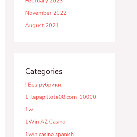
February 2023
November 2022
August 2021
Categories
! Без рубрики
1_lapapillote08.com_10000
1w
1Win AZ Casino
1win casino spanish