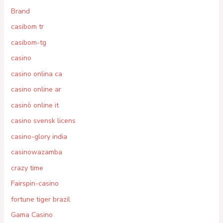
Brand
casibom tr
casibom-tg
casino
casino onlina ca
casino online ar
casinò online it
casino svensk licens
casino-glory india
casinowazamba
crazy time
Fairspin-casino
fortune tiger brazil
Gama Casino