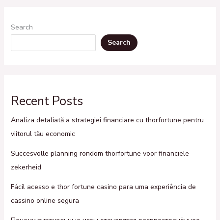
Search
Search
Recent Posts
Analiza detaliată a strategiei financiare cu thorfortune pentru
viitorul tău economic
Succesvolle planning rondom thorfortune voor financiële
zekerheid
Fácil acesso e thor fortune casino para uma experiência de
cassino online segura