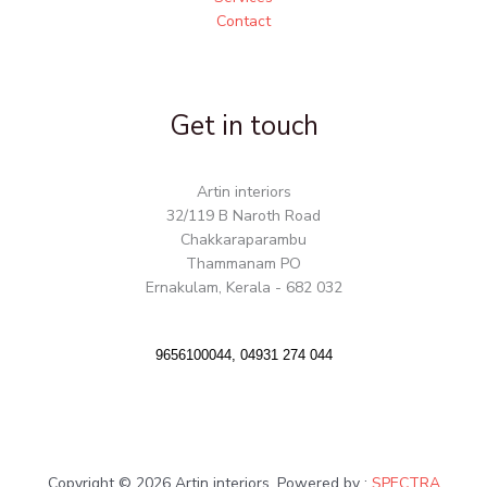
Contact
Get in touch
Artin interiors
32/119 B Naroth Road
Chakkaraparambu
Thammanam PO
Ernakulam, Kerala - 682 032
9656100044, 04931 274 044
Copyright © 2026 Artin interiors. Powered by :
SPECTRA