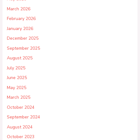
March 2026
February 2026
January 2026
December 2025
September 2025
August 2025
July 2025
June 2025
May 2025
March 2025
October 2024
September 2024
August 2024
October 2023