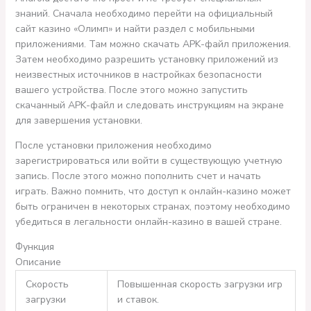
знаний. Сначала необходимо перейти на официальный
сайт казино «Олимп» и найти раздел с мобильными
приложениями. Там можно скачать APK-файл приложения.
Затем необходимо разрешить установку приложений из
неизвестных источников в настройках безопасности
вашего устройства. После этого можно запустить
скачанный APK-файл и следовать инструкциям на экране
для завершения установки.
После установки приложения необходимо
зарегистрироваться или войти в существующую учетную
запись. После этого можно пополнить счет и начать
играть. Важно помнить, что доступ к онлайн-казино может
быть ограничен в некоторых странах, поэтому необходимо
убедиться в легальности онлайн-казино в вашей стране.
Функция
Описание
Скорость
Повышенная скорость загрузки игр
загрузки
и ставок.