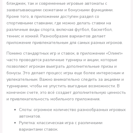
блэкджек, так и современные игровые автоматы с
захватывающими сюжетами и бонусными функциями.
Кроме того, в приложении доступен раздел со
спортивными ставками, где можно делать ставки на
различные виды спорта, включая футбол, баскетбол,
теннис и хоккей. Разнообразие вариантов делает
приложение привлекательным для самых разных игроков.
Помимо стандартных игр и ставок, в приложении «Олимп»
часто проводятся различные турниры и акции, которые
позволяют игрокам выиграть дополнительные призы и
бонусы. Это делает процесс игры еще более интересным и
увлекательным. Важно внимательно следить за акциями и
турнирами, чтобы не упустить выгодные возможности. В
конечном счете, это всё создает дополнительную ценность
и привлекательность мобильного приложения.
Слоты: огромное количество разнообразных игровых
автоматов.
Рулетка: классическая игра с различными
вариантами ставок.