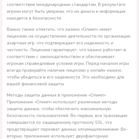
соответствие международным стандартам. В результате
игроки могут быть уверены, что их деньги и информация
находятся в безопасности.
Важно также отметить, что казино «Олимп» имеет
лицензию на осуществление деятельности по организации
азартных игр, что подтверждает его надежность и
честность. Лицензия гарантирует, что казино работает в
соответствии с законодательством и обеспечивает
игрокам справедливые условия игры. Перед началом игры
всегда проверяйте наличие лицензии у онлайн-казино,
чтобы убедиться в его надежности. Это необходимо для
вашей финансовой защиты.
Методы защиты данных в приложении «Олимп»
Приложение «Олимп» использует различные методы
защиты данных, чтобы обеспечить максимальную
безопасность пользователей. Во-первых, все транзакции
совершаются по защищенному протоколу SSL, что
предотвращает перехват данных злоумышленниками. Во-
вторых, приложение использует двухфакторную