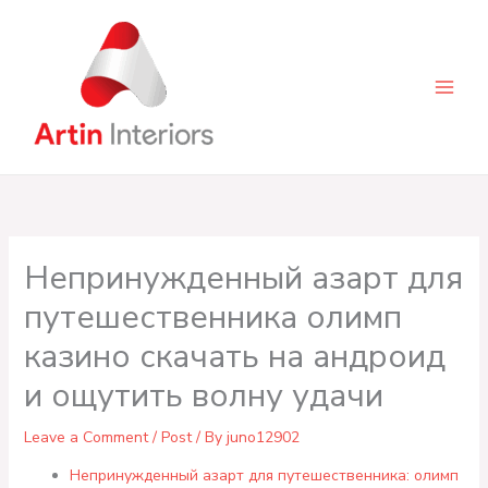
Skip
to
content
Непринужденный азарт для
путешественника олимп
казино скачать на андроид
и ощутить волну удачи
Leave a Comment
/
Post
/ By
juno12902
Непринужденный азарт для путешественника: олимп