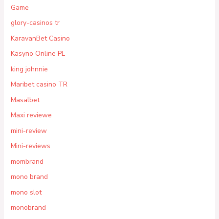
Game
glory-casinos tr
KaravanBet Casino
Kasyno Online PL
king johnnie
Maribet casino TR
Masalbet
Maxi reviewe
mini-review
Mini-reviews
mombrand
mono brand
mono slot
monobrand