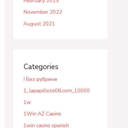
February 2023
November 2022
August 2021
Categories
! Без рубрики
1_lapapillote08.com_10000
1w
1Win AZ Casino
1win casino spanish