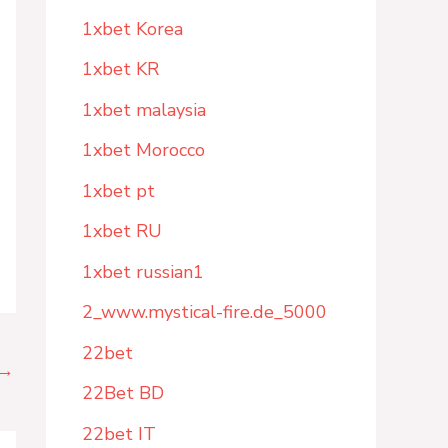
1xbet Korea
1xbet KR
1xbet malaysia
1xbet Morocco
1xbet pt
1xbet RU
1xbet russian1
2_www.mystical-fire.de_5000
22bet
→
22Bet BD
22bet IT