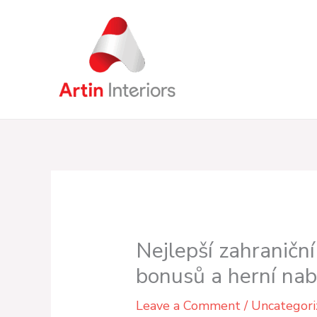
Skip
to
content
Nejlepší zahraniční
bonusů a herní nab
Leave a Comment
/
Uncategori