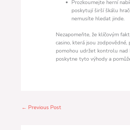
Prozkoumejte herní nabíd
poskytují širší škálu hra
nemusíte hledat jinde.
Nezapomeňte, že klíčovým fakto
casino, která jsou zodpovědné, 
pomohou udržet kontrolu nad h
poskytne tyto výhody a pomůž
←
Previous Post