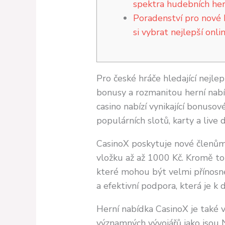
spektra hudebních he
Poradenství pro nové h
si vybrat nejlepší onli
Pro české hráče hledající nejlep
bonusy a rozmanitou herní nab
casino nabízí vynikající bonuso
populárních slotů, karty a live d
CasinoX poskytuje nové členům
vložku až až 1000 Kč. Kromě to
které mohou být velmi přínosné
a efektivní podpora, která je k d
Herní nabídka CasinoX je také 
významných vývojářů jako jsou