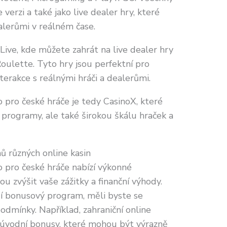
e verzi a také jako live dealer hry, které
alerůmi v reálném čase.
ive, kde můžete zahrát na live dealer hry
Roulette. Tyto hry jsou perfektní pro
interakce s reálnými hráči a dealerůmi.
no pro české hráče je tedy CasinoX, které
é programy, ale také širokou škálu hraček a
 různých online kasin
no pro české hráče nabízí výkonné
 zvýšit vaše zážitky a finanční výhody.
ší bonusový program, měli byste se
podmínky. Například, zahraniční online
 úvodní bonusy, které mohou být výrazně