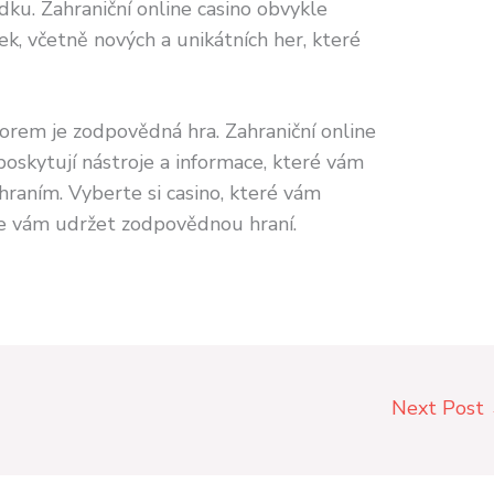
ku. Zahraniční online casino obvykle
ček, včetně nových a unikátních her, které
rem je zodpovědná hra. Zahraniční online
poskytují nástroje a informace, které vám
raním. Vyberte si casino, které vám
e vám udržet zodpovědnou hraní.
Next Post