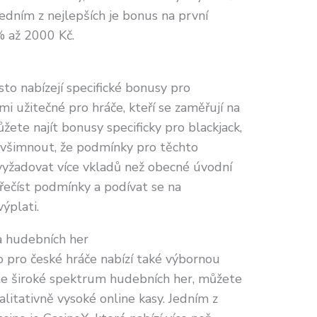
Jedním z nejlepších je bonus na první
% až 2000 Kč.
sto nabízejí specifické bonusy pro
mi užitečné pro hráče, kteří se zaměřují na
žete najít bonusy specificky pro blackjack,
i všimnout, že podmínky pro těchto
vyžadovat více vkladů než obecné úvodní
řečíst podmínky a podívat se na
ýplati.
ra hudebních her
no pro české hráče nabízí také výbornou
e široké spektrum hudebních her, můžete
alitativně vysoké online kasy. Jedním z