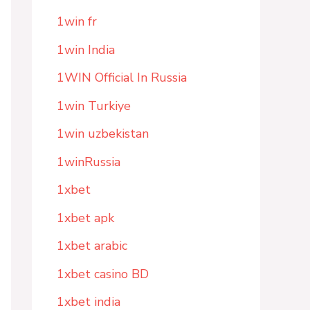
1win fr
1win India
1WIN Official In Russia
1win Turkiye
1win uzbekistan
1winRussia
1xbet
1xbet apk
1xbet arabic
1xbet casino BD
1xbet india