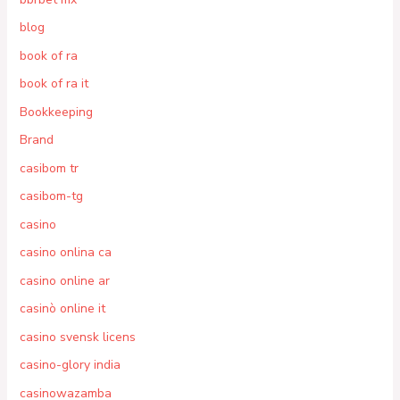
blog
book of ra
book of ra it
Bookkeeping
Brand
casibom tr
casibom-tg
casino
casino onlina ca
casino online ar
casinò online it
casino svensk licens
casino-glory india
casinowazamba