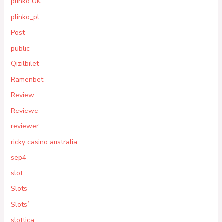
plinko UK
plinko_pl
Post
public
Qizilbilet
Ramenbet
Review
Reviewe
reviewer
ricky casino australia
sep4
slot
Slots
Slots`
slottica