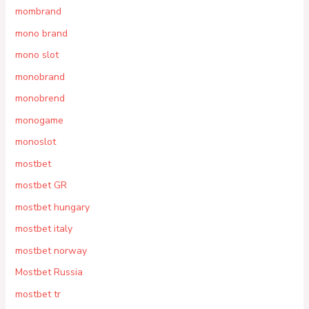
mombrand
mono brand
mono slot
monobrand
monobrend
monogame
monoslot
mostbet
mostbet GR
mostbet hungary
mostbet italy
mostbet norway
Mostbet Russia
mostbet tr