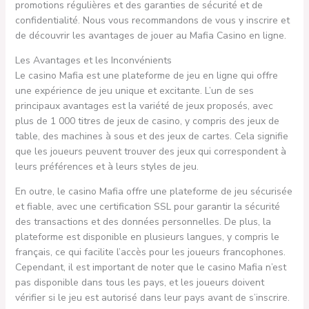
promotions régulières et des garanties de sécurité et de
confidentialité. Nous vous recommandons de vous y inscrire et
de découvrir les avantages de jouer au Mafia Casino en ligne.
Les Avantages et les Inconvénients
Le casino Mafia est une plateforme de jeu en ligne qui offre
une expérience de jeu unique et excitante. L’un de ses
principaux avantages est la variété de jeux proposés, avec
plus de 1 000 titres de jeux de casino, y compris des jeux de
table, des machines à sous et des jeux de cartes. Cela signifie
que les joueurs peuvent trouver des jeux qui correspondent à
leurs préférences et à leurs styles de jeu.
En outre, le casino Mafia offre une plateforme de jeu sécurisée
et fiable, avec une certification SSL pour garantir la sécurité
des transactions et des données personnelles. De plus, la
plateforme est disponible en plusieurs langues, y compris le
français, ce qui facilite l’accès pour les joueurs francophones.
Cependant, il est important de noter que le casino Mafia n’est
pas disponible dans tous les pays, et les joueurs doivent
vérifier si le jeu est autorisé dans leur pays avant de s’inscrire.