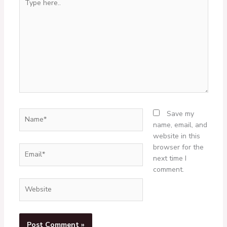
here..
Name*
Save my
name, email, and
website in this
browser for the
Email*
next time I
comment.
Website