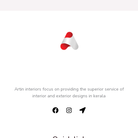
Artin interiors focus on providing the superior service of
interior and exterior designs in kerala