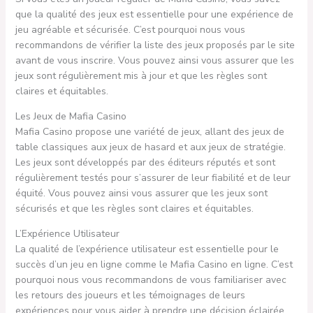
que la qualité des jeux est essentielle pour une expérience de
jeu agréable et sécurisée. C’est pourquoi nous vous
recommandons de vérifier la liste des jeux proposés par le site
avant de vous inscrire. Vous pouvez ainsi vous assurer que les
jeux sont régulièrement mis à jour et que les règles sont
claires et équitables.
Les Jeux de Mafia Casino
Mafia Casino propose une variété de jeux, allant des jeux de
table classiques aux jeux de hasard et aux jeux de stratégie.
Les jeux sont développés par des éditeurs réputés et sont
régulièrement testés pour s’assurer de leur fiabilité et de leur
équité. Vous pouvez ainsi vous assurer que les jeux sont
sécurisés et que les règles sont claires et équitables.
L’Expérience Utilisateur
La qualité de l’expérience utilisateur est essentielle pour le
succès d’un jeu en ligne comme le Mafia Casino en ligne. C’est
pourquoi nous vous recommandons de vous familiariser avec
les retours des joueurs et les témoignages de leurs
expériences pour vous aider à prendre une décision éclairée.