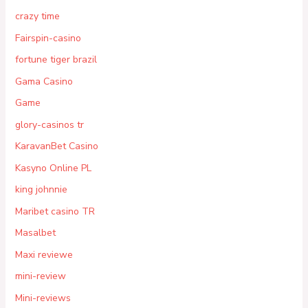
crazy time
Fairspin-casino
fortune tiger brazil
Gama Casino
Game
glory-casinos tr
KaravanBet Casino
Kasyno Online PL
king johnnie
Maribet casino TR
Masalbet
Maxi reviewe
mini-review
Mini-reviews