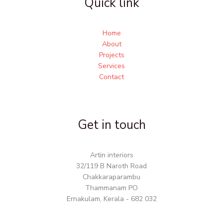
Quick link
Home
About
Projects
Services
Contact
Get in touch
Artin interiors
32/119 B Naroth Road
Chakkaraparambu
Thammanam PO
Ernakulam, Kerala - 682 032