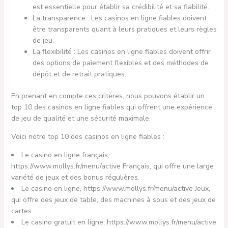
est essentielle pour établir sa crédibilité et sa fiabilité.
La transparence : Les casinos en ligne fiables doivent
être transparents quant à leurs pratiques et leurs règles
de jeu.
La flexibilité : Les casinos en ligne fiables doivent offrir
des options de paiement flexibles et des méthodes de
dépôt et de retrait pratiques.
En prenant en compte ces critères, nous pouvons établir un
top 10 des casinos en ligne fiables qui offrent une expérience
de jeu de qualité et une sécurité maximale.
Voici notre top 10 des casinos en ligne fiables :
Le casino en ligne français,
https://www.mollys.fr/menu/active Français, qui offre une large
variété de jeux et des bonus régulières.
Le casino en ligne, https://www.mollys.fr/menu/active Jeux,
qui offre des jeux de table, des machines à sous et des jeux de
cartes.
Le casino gratuit en ligne, https://www.mollys.fr/menu/active