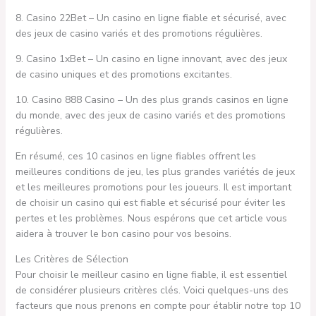
8. Casino 22Bet – Un casino en ligne fiable et sécurisé, avec
des jeux de casino variés et des promotions régulières.
9. Casino 1xBet – Un casino en ligne innovant, avec des jeux
de casino uniques et des promotions excitantes.
10. Casino 888 Casino – Un des plus grands casinos en ligne
du monde, avec des jeux de casino variés et des promotions
régulières.
En résumé, ces 10 casinos en ligne fiables offrent les
meilleures conditions de jeu, les plus grandes variétés de jeux
et les meilleures promotions pour les joueurs. Il est important
de choisir un casino qui est fiable et sécurisé pour éviter les
pertes et les problèmes. Nous espérons que cet article vous
aidera à trouver le bon casino pour vos besoins.
Les Critères de Sélection
Pour choisir le meilleur casino en ligne fiable, il est essentiel
de considérer plusieurs critères clés. Voici quelques-uns des
facteurs que nous prenons en compte pour établir notre top 10