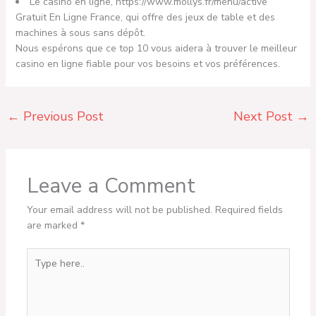
Le casino en ligne, https://www.mollys.fr/menu/active
Gratuit En Ligne France, qui offre des jeux de table et des
machines à sous sans dépôt.
Nous espérons que ce top 10 vous aidera à trouver le meilleur
casino en ligne fiable pour vos besoins et vos préférences.
←
Previous Post
Next Post
→
Leave a Comment
Your email address will not be published.
Required fields
are marked
*
Type
here..