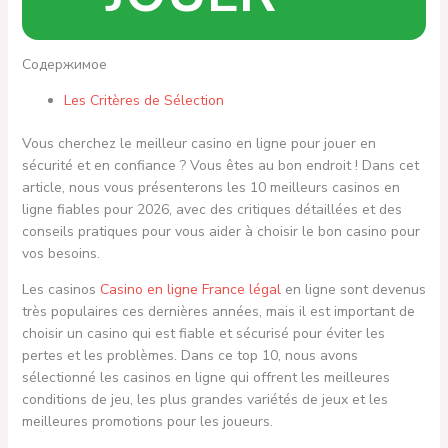
Содержимое
Les Critères de Sélection
Vous cherchez le meilleur casino en ligne pour jouer en
sécurité et en confiance ? Vous êtes au bon endroit ! Dans cet
article, nous vous présenterons les 10 meilleurs casinos en
ligne fiables pour 2026, avec des critiques détaillées et des
conseils pratiques pour vous aider à choisir le bon casino pour
vos besoins.
Les casinos
Casino en ligne France légal
en ligne sont devenus
très populaires ces dernières années, mais il est important de
choisir un casino qui est fiable et sécurisé pour éviter les
pertes et les problèmes. Dans ce top 10, nous avons
sélectionné les casinos en ligne qui offrent les meilleures
conditions de jeu, les plus grandes variétés de jeux et les
meilleures promotions pour les joueurs.