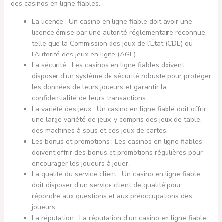
des casinos en ligne fiables.
La licence : Un casino en ligne fiable doit avoir une
licence émise par une autorité réglementaire reconnue,
telle que la Commission des jeux de l’État (CDE) ou
l’Autorité des jeux en ligne (AGE).
La sécurité : Les casinos en ligne fiables doivent
disposer d’un système de sécurité robuste pour protéger
les données de leurs joueurs et garantir la
confidentialité de leurs transactions.
La variété des jeux : Un casino en ligne fiable doit offrir
une large variété de jeux, y compris des jeux de table,
des machines à sous et des jeux de cartes.
Les bonus et promotions : Les casinos en ligne fiables
doivent offrir des bonus et promotions régulières pour
encourager les joueurs à jouer.
La qualité du service client : Un casino en ligne fiable
doit disposer d’un service client de qualité pour
répondre aux questions et aux préoccupations des
joueurs.
La réputation : La réputation d’un casino en ligne fiable