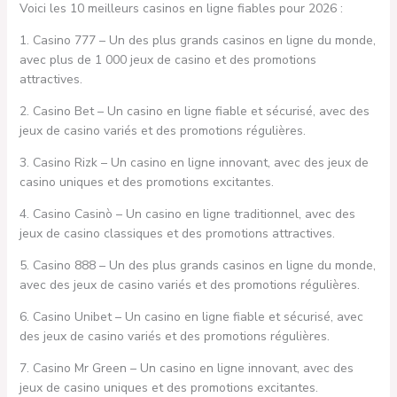
Voici les 10 meilleurs casinos en ligne fiables pour 2026 :
1. Casino 777 – Un des plus grands casinos en ligne du monde,
avec plus de 1 000 jeux de casino et des promotions
attractives.
2. Casino Bet – Un casino en ligne fiable et sécurisé, avec des
jeux de casino variés et des promotions régulières.
3. Casino Rizk – Un casino en ligne innovant, avec des jeux de
casino uniques et des promotions excitantes.
4. Casino Casinò – Un casino en ligne traditionnel, avec des
jeux de casino classiques et des promotions attractives.
5. Casino 888 – Un des plus grands casinos en ligne du monde,
avec des jeux de casino variés et des promotions régulières.
6. Casino Unibet – Un casino en ligne fiable et sécurisé, avec
des jeux de casino variés et des promotions régulières.
7. Casino Mr Green – Un casino en ligne innovant, avec des
jeux de casino uniques et des promotions excitantes.