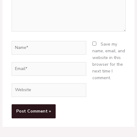
Name*
Save my
name, email, and
website in this
browser for the
Email*
next time I
comment.
Website