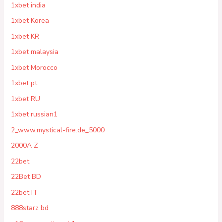
1xbet india
1xbet Korea
1xbet KR
1xbet malaysia
1xbet Morocco
1xbet pt
1xbet RU
1xbet russian1
2_www.mystical-fire.de_5000
2000A Z
22bet
22Bet BD
22bet IT
888starz bd