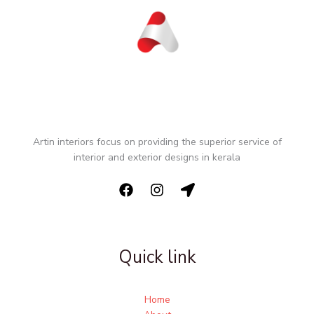
Artin interiors focus on providing the superior service of
interior and exterior designs in kerala
Quick link
Home