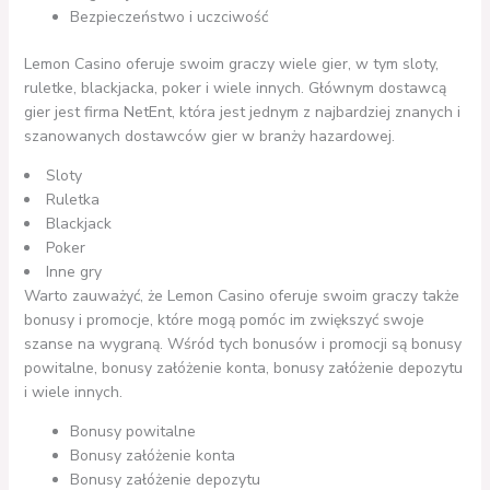
Bezpieczeństwo i uczciwość
Lemon Casino oferuje swoim graczy wiele gier, w tym sloty,
ruletke, blackjacka, poker i wiele innych. Głównym dostawcą
gier jest firma NetEnt, która jest jednym z najbardziej znanych i
szanowanych dostawców gier w branży hazardowej.
Sloty
Ruletka
Blackjack
Poker
Inne gry
Warto zauważyć, że Lemon Casino oferuje swoim graczy także
bonusy i promocje, które mogą pomóc im zwiększyć swoje
szanse na wygraną. Wśród tych bonusów i promocji są bonusy
powitalne, bonusy załóżenie konta, bonusy załóżenie depozytu
i wiele innych.
Bonusy powitalne
Bonusy załóżenie konta
Bonusy załóżenie depozytu