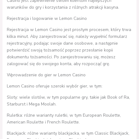
Casino jest zapewnienie swoim klientom najlepszych
warunków do gry i korzystania z różnych atrakcji kasyna.
Rejestracja i logowanie w Lemon Casino
Rejestracja w Lemon Casino jest prostym procesem, który trwa
kilka minut. Aby zarejestrować się, należy wypełnić formularz
rejestracyjny, podając swoje dane osobowe, a następnie
potwierdzić swoją tożsamość poprzez przesłanie kopii
dokumentu tożsamości. Po zarejestrowaniu się, możesz
zalogować się do swojego konta, aby rozpocząć grę.
Wprowadzenie do gier w Lemon Casino
Lemon Casino oferuje szeroki wybór gier, w tym:
Sloty: wiele slotów, w tym popularne gry, takie jak Book of Ra,
Starburst i Mega Moolah.
Ruletka: różne warianty ruletki, w tym European Roulette,
American Roulette i French Roulette.
Blackjack: różne warianty blackjacka, w tym Classic Blackjack,