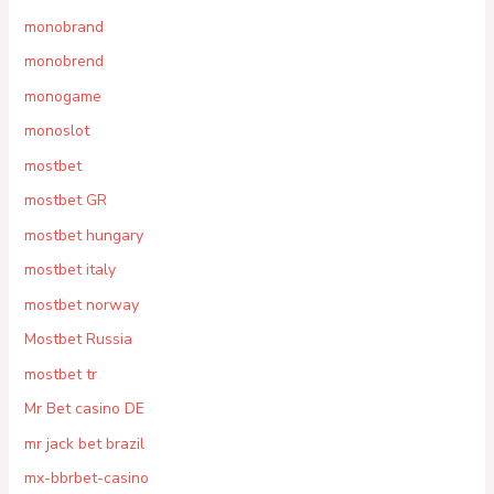
monobrand
monobrend
monogame
monoslot
mostbet
mostbet GR
mostbet hungary
mostbet italy
mostbet norway
Mostbet Russia
mostbet tr
Mr Bet casino DE
mr jack bet brazil
mx-bbrbet-casino