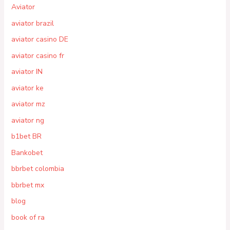
Aviator
aviator brazil
aviator casino DE
aviator casino fr
aviator IN
aviator ke
aviator mz
aviator ng
b1bet BR
Bankobet
bbrbet colombia
bbrbet mx
blog
book of ra