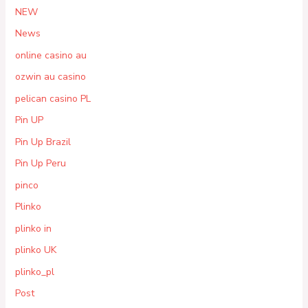
NEW
News
online casino au
ozwin au casino
pelican casino PL
Pin UP
Pin Up Brazil
Pin Up Peru
pinco
Plinko
plinko in
plinko UK
plinko_pl
Post