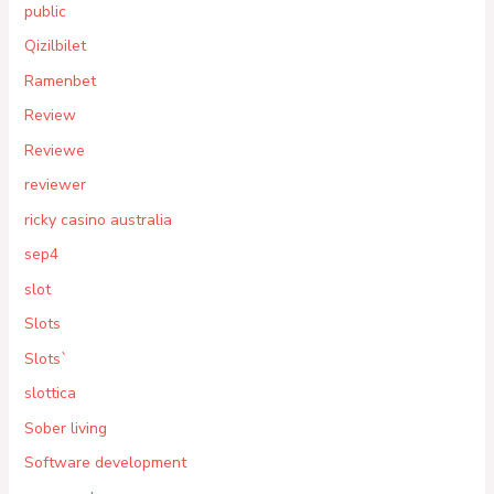
public
Qizilbilet
Ramenbet
Review
Reviewe
reviewer
ricky casino australia
sep4
slot
Slots
Slots`
slottica
Sober living
Software development