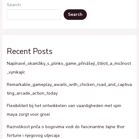
Search
Search
Recent Posts
Napínavé_okamžiky_s_plinko_game_přinášejí_štěstí_a_možnost
_vynikajíc
Remarkable_gameplay_awaits_with_chicken_road_and_captiva
ting_arcade_action_today
Flexibiliteit bij het ontwikkelen van vaardigheden met spin
maya zorgt voor groei
Raznolikost priča o bogovima vodi do fascinantne tajne thor
fortune i njegovog utjecaja