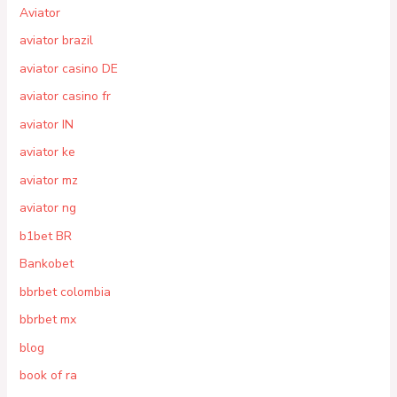
Aviator
aviator brazil
aviator casino DE
aviator casino fr
aviator IN
aviator ke
aviator mz
aviator ng
b1bet BR
Bankobet
bbrbet colombia
bbrbet mx
blog
book of ra