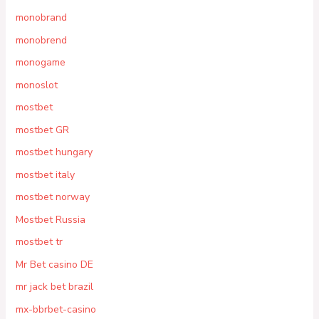
monobrand
monobrend
monogame
monoslot
mostbet
mostbet GR
mostbet hungary
mostbet italy
mostbet norway
Mostbet Russia
mostbet tr
Mr Bet casino DE
mr jack bet brazil
mx-bbrbet-casino