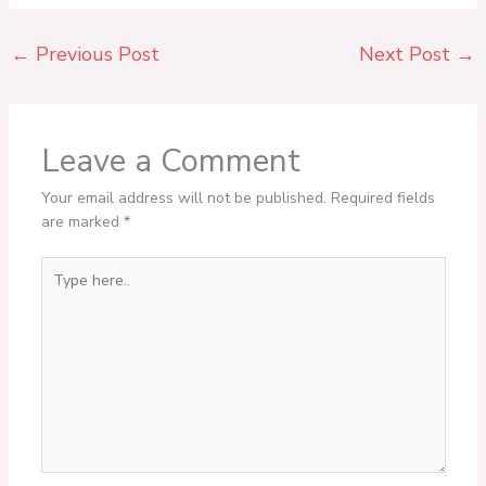
←
Previous Post
Next Post
→
Leave a Comment
Your email address will not be published.
Required fields
are marked
*
Type
here..