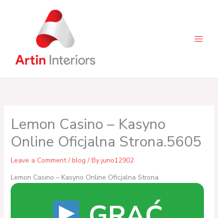
Skip
to
content
Lemon Casino – Kasyno
Online Oficjalna Strona.5605
Leave a Comment
/
blog
/ By
juno12902
Lemon Casino – Kasyno Online Oficjalna Strona
GRAĆ