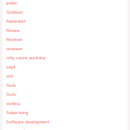
public
Qizilbilet
Ramenbet
Review
Reviewe
reviewer
ricky casino australia
sep4
slot
Slots
Slots`
slottica
Sober living
Software development