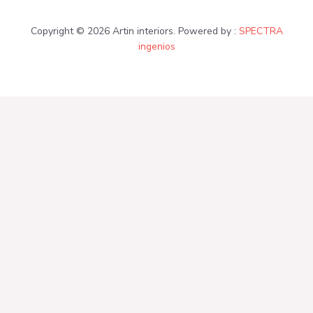
Copyright © 2026 Artin interiors. Powered by :
SPECTRA
ingenios