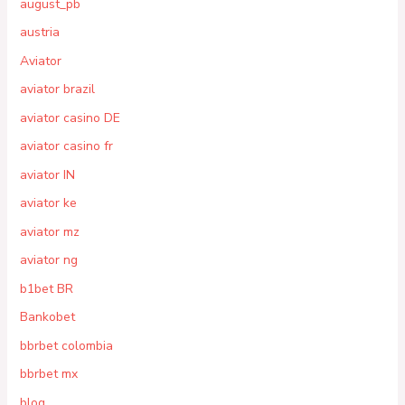
august_pb
austria
Aviator
aviator brazil
aviator casino DE
aviator casino fr
aviator IN
aviator ke
aviator mz
aviator ng
b1bet BR
Bankobet
bbrbet colombia
bbrbet mx
blog