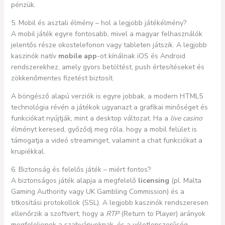
pénzük.
5. Mobil és asztali élmény – hol a legjobb játékélmény?
A mobil játék egyre fontosabb, mivel a magyar felhasználók
jelentős része okostelefonon vagy tableten játszik. A legjobb
kaszinók natív
mobile app
-ot kínálnak iOS és Android
rendszerekhez, amely gyors betöltést, push értesítéseket és
zökkenőmentes fizetést biztosít.
A böngésző alapú verziók is egyre jobbak, a modern HTML5
technológia révén a játékok ugyanazt a grafikai minőséget és
funkciókat nyújtják, mint a desktop változat. Ha a
live casino
élményt keresed, győződj meg róla, hogy a mobil felület is
támogatja a videó streaminget, valamint a chat funkciókat a
krupiékkal.
6. Biztonság és felelős játék – miért fontos?
A biztonságos játék alapja a megfelelő
licensing
(pl. Malta
Gaming Authority vagy UK Gambling Commission) és a
titkosítási protokollok (SSL). A legjobb kaszinók rendszeresen
ellenőrzik a szoftvert, hogy a
RTP
(Return to Player) arányok
megfeleljenek a szabványoknak, és a véletlenszerűség