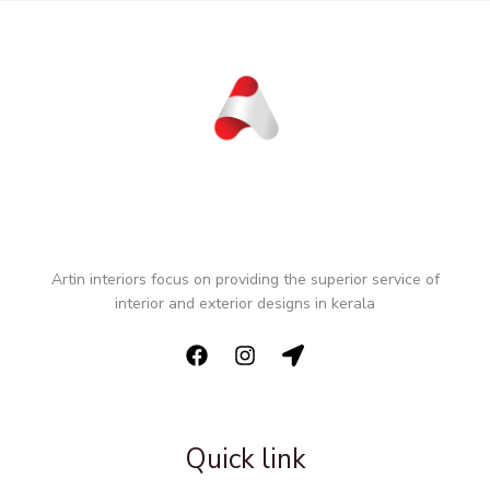
Artin interiors focus on providing the superior service of
interior and exterior designs in kerala
Quick link