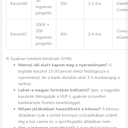
50
KaszinóB
30×
1‑2 óra
Gambl
ingyenes
Commi
pörgetés
100 € +
200
Curac
KaszinóC
40×
2‑4 óra
ingyenes
eGami
pörgetés
8. Gyakran ismételt kérdések (GYIK)
Mennyi idő alatt kapom meg a nyereményem?
A
legtöbb kaszinó 15‑30 percen belül feldolgozza a
nyereményt, de a banki átutalás akár 3‑5 munkanapig is
tarthat.
Lehet-e magyar forintban befizetni?
Igen, a nagyobb
kaszinók támogatják a HUF‑t, gyakran közvetlen
bankkártyás fizetési lehetőséggel.
Milyen játékokban használható a bónusz?
A bónusz
általában csak a slotok bizonyos százalékában számít,
míg a live casino és a sportfogadás általában nem.
Van-e ingyenes regisztráció?
A regisztráció teljesen