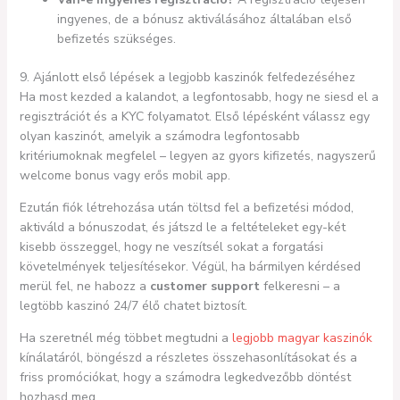
ingyenes, de a bónusz aktiválásához általában első
befizetés szükséges.
9. Ajánlott első lépések a legjobb kaszinók felfedezéséhez
Ha most kezded a kalandot, a legfontosabb, hogy ne siesd el a
regisztrációt és a KYC folyamatot. Első lépésként válassz egy
olyan kaszinót, amelyik a számodra legfontosabb
kritériumoknak megfelel – legyen az gyors kifizetés, nagyszerű
welcome bonus vagy erős mobil app.
Ezután fiók létrehozása után töltsd fel a befizetési módod,
aktiváld a bónuszodat, és játszd le a feltételeket egy-két
kisebb összeggel, hogy ne veszítsél sokat a forgatási
követelmények teljesítésekor. Végül, ha bármilyen kérdésed
merül fel, ne habozz a
customer support
felkeresni – a
legtöbb kaszinó 24/7 élő chatet biztosít.
Ha szeretnél még többet megtudni a
legjobb magyar kaszinók
kínálatáról, böngészd a részletes összehasonlításokat és a
friss promóciókat, hogy a számodra legkedvezőbb döntést
hozhasd meg.