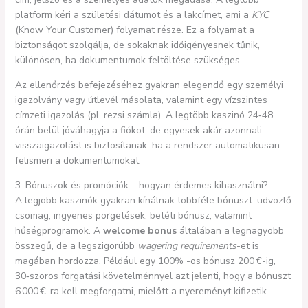
platform kéri a születési dátumot és a lakcímet, ami a
KYC
(Know Your Customer) folyamat része. Ez a folyamat a
biztonságot szolgálja, de sokaknak időigényesnek tűnik,
különösen, ha dokumentumok feltöltése szükséges.
Az ellenőrzés befejezéséhez gyakran elegendő egy személyi
igazolvány vagy útlevél másolata, valamint egy vízszintes
címzeti igazolás (pl. rezsi számla). A legtöbb kaszinó 24‑48
órán belül jóváhagyja a fiókot, de egyesek akár azonnali
visszaigazolást is biztosítanak, ha a rendszer automatikusan
felismeri a dokumentumokat.
3. Bónuszok és promóciók – hogyan érdemes kihasználni?
A legjobb kaszinók gyakran kínálnak többféle bónuszt: üdvözlő
csomag, ingyenes pörgetések, betéti bónusz, valamint
hűségprogramok. A
welcome bonus
általában a legnagyobb
összegű, de a legszigorúbb
wagering requirements
-et is
magában hordozza. Például egy 100% -os bónusz 200 €-ig,
30‑szoros forgatási követelménnyel azt jelenti, hogy a bónuszt
6 000 €-ra kell megforgatni, mielőtt a nyereményt kifizetik.