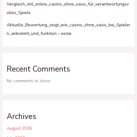
Vergleich_mit_online_casino_ohne_oasis_für_verantwortungsv
olles_Spiele
Aktuelle_Bewertung_zeigt_wie_casino_ohne_oasis_bei_Spieler
n_ankommt_und_funktion – копія
Recent Comments
No comments to show.
Archives
August 2026