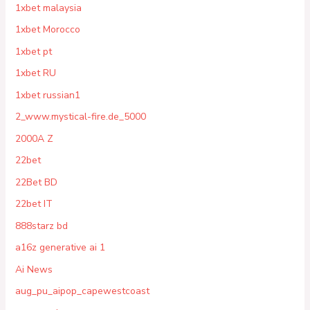
1xbet malaysia
1xbet Morocco
1xbet pt
1xbet RU
1xbet russian1
2_www.mystical-fire.de_5000
2000A Z
22bet
22Bet BD
22bet IT
888starz bd
a16z generative ai 1
Ai News
aug_pu_aipop_capewestcoast