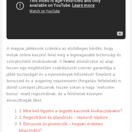
A magyar játékosok számára az elsődleges kérdés, hogy
melyik online kaszinó felel meg a legmagasabb biztonsági és
szórakoztató elvárásoknak. A
licenc
ellenőrzése az alap,
hiszen egy megfelelően szabályozott szerver garantálja a
játék tisztaságát és a nyeremények kifizetését. Emellett a
bonuszok
és a
wagering requirements
(forgatási feltételek) is
döntő szerepet játszanak, hiszen sokan a nagy “welcome
bonus” miatt regisztrálnak, de a feltételek könnyen
elriaszthatják őket.
1. Mire kell figyelni a legjobb kaszinók kiválasztásakor?
2. Regisztráció és ellenőrzés – lépésről lépésre
3. Bónuszok és promóciók – hogyan érdemes
kihasználni?