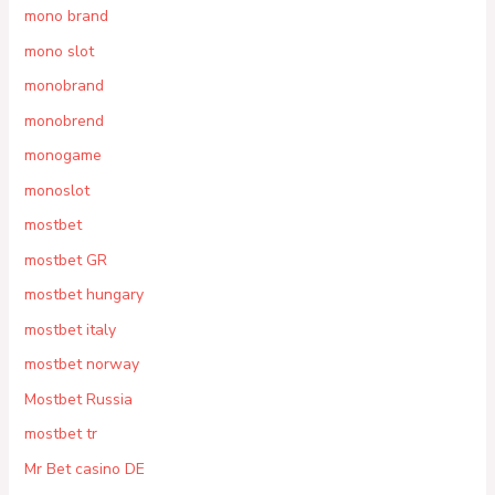
mono brand
mono slot
monobrand
monobrend
monogame
monoslot
mostbet
mostbet GR
mostbet hungary
mostbet italy
mostbet norway
Mostbet Russia
mostbet tr
Mr Bet casino DE