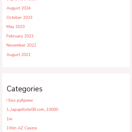
August 2024
October 2023
May 2023
February 2023
November 2022
August 2021
Categories
! Без рубрики
1_lapapillote08.com_10000
1w
1Win AZ Casino