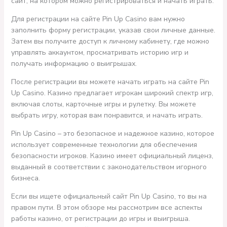
сайт, на котором можно регистрироваться и начать играть.
Для регистрации на сайте Pin Up Casino вам нужно
заполнить форму регистрации, указав свои личные данные.
Затем вы получите доступ к личному кабинету, где можно
управлять аккаунтом, просматривать историю игр и
получать информацию о выигрышах.
После регистрации вы можете начать играть на сайте Pin
Up Casino. Казино предлагает игрокам широкий спектр игр,
включая слоты, карточные игры и рулетку. Вы можете
выбрать игру, которая вам понравится, и начать играть.
Pin Up Casino – это безопасное и надежное казино, которое
использует современные технологии для обеспечения
безопасности игроков. Казино имеет официальный лиценз,
выданный в соответствии с законодательством игорного
бизнеса.
Если вы ищете официальный сайт Pin Up Casino, то вы на
правом пути. В этом обзоре мы рассмотрим все аспекты
работы казино, от регистрации до игры и выигрыша.