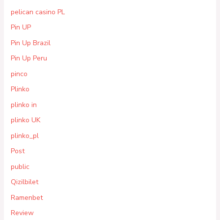
pelican casino PL
Pin UP
Pin Up Brazil
Pin Up Peru
pinco
Plinko
plinko in
plinko UK
plinko_pl
Post
public
Qizilbilet
Ramenbet
Review