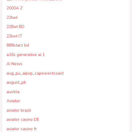
2000A Z
22bet
22Bet BD
22bet IT
888starz bd
a16z generative ai 1
Ai News
aug_pu_aipop_capewestcoast
august_pb
austria
Aviator
aviator brazil
aviator casino DE
aviator casino fr