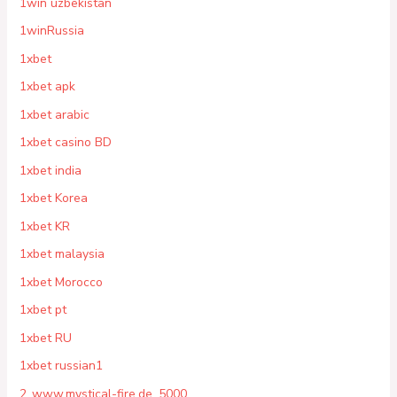
1win uzbekistan
1winRussia
1xbet
1xbet apk
1xbet arabic
1xbet casino BD
1xbet india
1xbet Korea
1xbet KR
1xbet malaysia
1xbet Morocco
1xbet pt
1xbet RU
1xbet russian1
2_www.mystical-fire.de_5000