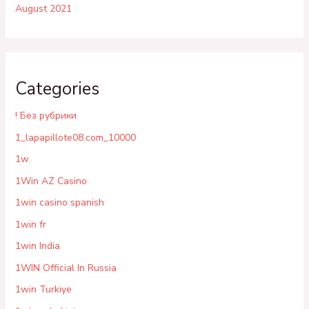
August 2021
Categories
! Без рубрики
1_lapapillote08.com_10000
1w
1Win AZ Casino
1win casino spanish
1win fr
1win India
1WIN Official In Russia
1win Turkiye