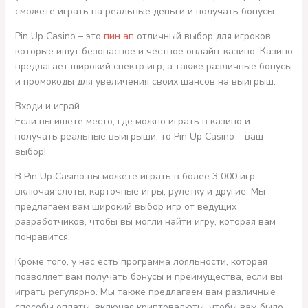
сможете играть на реальные деньги и получать бонусы.
Pin Up Casino – это
пин ап
отличный выбор для игроков,
которые ищут безопасное и честное онлайн-казино. Казино
предлагает широкий спектр игр, а также различные бонусы
и промокоды для увеличения своих шансов на выигрыш.
Входи и играй
Если вы ищете место, где можно играть в казино и
получать реальные выигрыши, то Pin Up Casino – ваш
выбор!
В Pin Up Casino вы можете играть в более 3 000 игр,
включая слоты, карточные игры, рулетку и другие. Мы
предлагаем вам широкий выбор игр от ведущих
разработчиков, чтобы вы могли найти игру, которая вам
понравится.
Кроме того, у нас есть программа лояльности, которая
позволяет вам получать бонусы и преимущества, если вы
играть регулярно. Мы также предлагаем вам различные
способы оплаты, включая криптовалюты, чтобы вам было