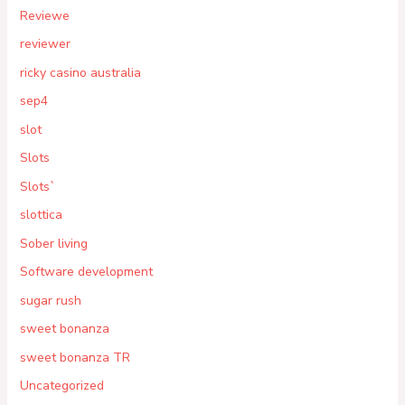
Reviewe
reviewer
ricky casino australia
sep4
slot
Slots
Slots`
slottica
Sober living
Software development
sugar rush
sweet bonanza
sweet bonanza TR
Uncategorized