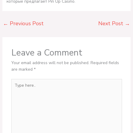
которые предлагает Pin Up Casino.
←
Previous Post
Next Post
→
Leave a Comment
Your email address will not be published.
Required fields
are marked
*
Type
here..