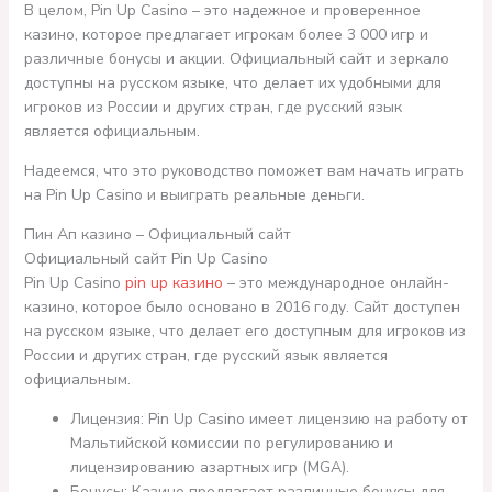
В целом, Pin Up Casino – это надежное и проверенное
казино, которое предлагает игрокам более 3 000 игр и
различные бонусы и акции. Официальный сайт и зеркало
доступны на русском языке, что делает их удобными для
игроков из России и других стран, где русский язык
является официальным.
Надеемся, что это руководство поможет вам начать играть
на Pin Up Casino и выиграть реальные деньги.
Пин Ап казино – Официальный сайт
Официальный сайт Pin Up Casino
Pin Up Casino
pin up казино
– это международное онлайн-
казино, которое было основано в 2016 году. Сайт доступен
на русском языке, что делает его доступным для игроков из
России и других стран, где русский язык является
официальным.
Лицензия: Pin Up Casino имеет лицензию на работу от
Мальтийской комиссии по регулированию и
лицензированию азартных игр (MGA).
Бонусы: Казино предлагает различные бонусы для