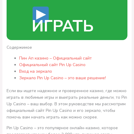
ИГРАТЬ
Содержимое
Пин Ап казино – Официальный сайт
Официальный сайт Pin Up Casino
Вход на зеркало
Зеркало Pin Up Casino – это ваше решение!
Если вы ищете надежное и проверенное казино, где можно
играть в любимые игры и выиграть реальные деньги, то Pin
Up Casino – ваш выбор. В этом руководстве мы рассмотрим
официальный сайт Pin Up Casino и его зеркало, чтобы
помочь вам начать играть как можно скорее.
Pin Up Casino – это популярное онлайн-казино, которое