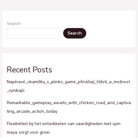
Search
Search
Recent Posts
Napínavé_okamžiky_s_plinko_game_přinášejí_štěstí_a_možnost
_vynikajíc
Remarkable_gameplay_awaits_with_chicken_road_and_captiva
ting_arcade_action_today
Flexibiliteit bij het ontwikkelen van vaardigheden met spin
maya zorgt voor groei