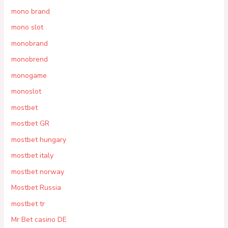
mono brand
mono slot
monobrand
monobrend
monogame
monoslot
mostbet
mostbet GR
mostbet hungary
mostbet italy
mostbet norway
Mostbet Russia
mostbet tr
Mr Bet casino DE