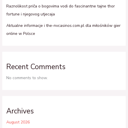
Raznolikost priča o bogovima vodi do fascinantne tajne thor
fortune i njegovog utjecaja
Aktualne informacje i the-nvcasinos.com.pl dla miłośników gier
online w Polsce
Recent Comments
No comments to show.
Archives
August 2026