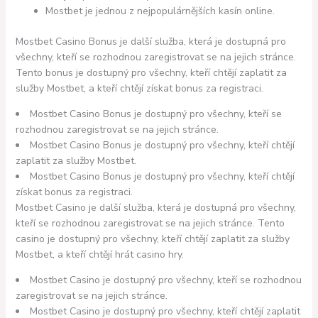
Mostbet je jednou z nejpopulárnějších kasín online.
Mostbet Casino Bonus je další služba, která je dostupná pro
všechny, kteří se rozhodnou zaregistrovat se na jejich stránce.
Tento bonus je dostupný pro všechny, kteří chtějí zaplatit za
služby Mostbet, a kteří chtějí získat bonus za registraci.
Mostbet Casino Bonus je dostupný pro všechny, kteří se
rozhodnou zaregistrovat se na jejich stránce.
Mostbet Casino Bonus je dostupný pro všechny, kteří chtějí
zaplatit za služby Mostbet.
Mostbet Casino Bonus je dostupný pro všechny, kteří chtějí
získat bonus za registraci.
Mostbet Casino je další služba, která je dostupná pro všechny,
kteří se rozhodnou zaregistrovat se na jejich stránce. Tento
casino je dostupný pro všechny, kteří chtějí zaplatit za služby
Mostbet, a kteří chtějí hrát casino hry.
Mostbet Casino je dostupný pro všechny, kteří se rozhodnou
zaregistrovat se na jejich stránce.
Mostbet Casino je dostupný pro všechny, kteří chtějí zaplatit