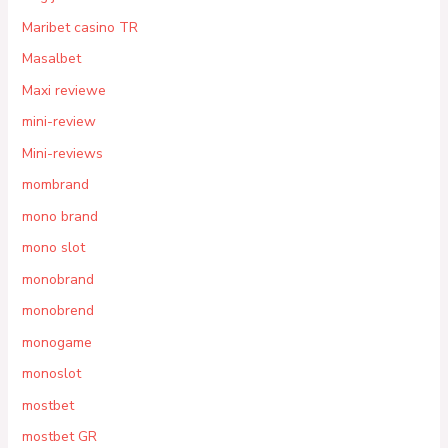
Maribet casino TR
Masalbet
Maxi reviewe
mini-review
Mini-reviews
mombrand
mono brand
mono slot
monobrand
monobrend
monogame
monoslot
mostbet
mostbet GR