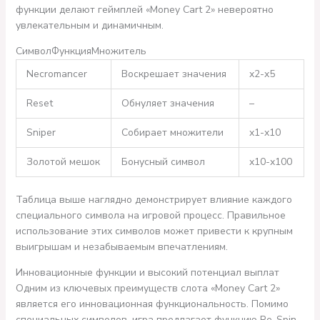
функции делают геймплей «Money Cart 2» невероятно
увлекательным и динамичным.
СимволФункцияМножитель
Necromancer
Воскрешает значения
x2-x5
Reset
Обнуляет значения
–
Sniper
Собирает множители
x1-x10
Золотой мешок
Бонусный символ
x10-x100
Таблица выше наглядно демонстрирует влияние каждого
специального символа на игровой процесс. Правильное
использование этих символов может привести к крупным
выигрышам и незабываемым впечатлениям.
Инновационные функции и высокий потенциал выплат
Одним из ключевых преимуществ слота «Money Cart 2»
является его инновационная функциональность. Помимо
специальных символов, игра предлагает функцию Re-Spin,