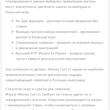
планирование и умение выбирать правильные вагоны
могут значительно увеличить шансы на выигрыш в
бонусной игре.
Re-Spin функция – дополнительные вращения без
ставки.
Функция прогрессивных множителей – увеличение
выплат в бонусной игре.
Специальные символы – влияние на игровой процесс
и увеличение выигрышей.
Высокий RTP (Return to Player) – возврат игроку
части ставки в долгосрочной перспективе.
Эти особенности делают «Money Cart 2» одним из наиболее
привлекательных слотов для игроков, ищущих
захватывающий геймплей и большие выигрыши.
Стратегии игры и советы для новичков
Игра в «Money Cart 2» требует не только удачи, но и
определенной стратегии. Новичкам рекомендуется начать
с минимальной ставки, чтобы ознакомиться с игровым