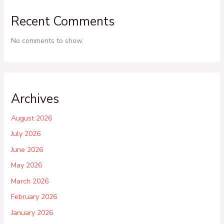
Recent Comments
No comments to show.
Archives
August 2026
July 2026
June 2026
May 2026
March 2026
February 2026
January 2026