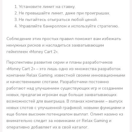
Установите лимит на ставку.
Не превышайте лимит, даже при проигрышах.
Не пытайтесь отыграться любой ценой.
Управляйте банкроллом и используйте стратегию.
Соблюдение этих простых правил поможет вам избежать
ненужных рисков и насладиться захватывающим
геймплеем «Money Cart 2».
Перспективы развития серии и планы разработчиков
«Money Cart 2» – это лишь одно из множества разработок
компании Relax Gaming, известной своими инновационными
и качественными слотами. Разработчики постоянно
работают над улучшением существующих игр и созданием
новых, предлагая игрокам еще больше захватывающих
возможностей для выигрыша. В планах компании – выпуск
новых слотов с улучшенной графикой, новыми функциями и
еще более высоким потенциалом выплат. Олимп казино кз
внимательно следит за новинками от Relax Gaming и
оперативно добавляет их в свой каталог.