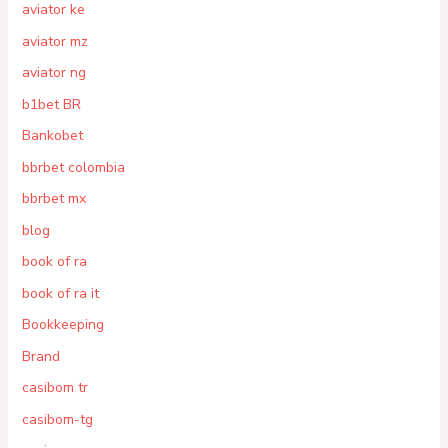
aviator ke
aviator mz
aviator ng
b1bet BR
Bankobet
bbrbet colombia
bbrbet mx
blog
book of ra
book of ra it
Bookkeeping
Brand
casibom tr
casibom-tg