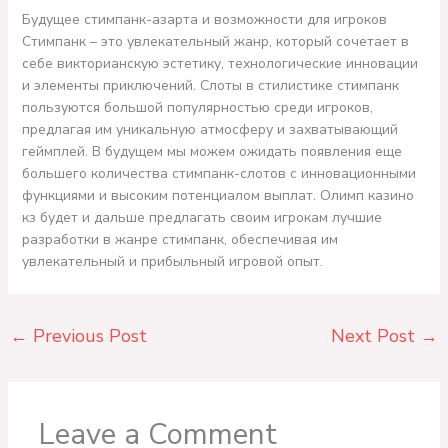
Будущее стимпанк-азарта и возможности для игроков
Стимпанк – это увлекательный жанр, который сочетает в
себе викторианскую эстетику, технологические инновации
и элементы приключений. Слоты в стилистике стимпанк
пользуются большой популярностью среди игроков,
предлагая им уникальную атмосферу и захватывающий
геймплей. В будущем мы можем ожидать появления еще
большего количества стимпанк-слотов с инновационными
функциями и высоким потенциалом выплат. Олимп казино
кз будет и дальше предлагать своим игрокам лучшие
разработки в жанре стимпанк, обеспечивая им
увлекательный и прибыльный игровой опыт.
←
Previous Post
Next Post
→
Leave a Comment