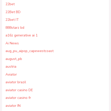
22bet
22Bet BD
22bet IT
888starz bd
a16z generative ai 1
Ai News
aug_pu_aipop_capewestcoast
august_pb
austria
Aviator
aviator brazil
aviator casino DE
aviator casino fr
aviator IN