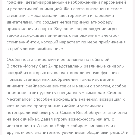
графики, детализированными изображениями персонажей
и реалистичной анимацией. Фон слота выполнен в стиле
стимпанк, с механизмами, шестеренками и паровыми
двигателями, что создает неповторимую атмосферу
приключения и азарта. Звуковое сопровождение игры
также заслуживает внимания, с напряженным электро-
стимпанк-битом, который нарастает по мере приближения
к прибыльным комбинациям.
Особенности символики и ее влияние на геймплей
В слоте «Money Cart 2» представлены различные символы,
каждый из которых выполняет определенную функцию.
Помимо стандартных изображений, таких как вагоны,
динамит, снайперские винтовки и мешки с золотом, особое
внимание стоит уделить специальным символам. Символ
Necromancer способен воскрешать значения, возвращая к
жизни ранее проигранные ячейки и увеличивая
потенциальный выигрыш. Символ Reset обнуляет значения
на всех ячейках, давая игроку возможность начать с
чистого листа. А символ Sniper собирает множители с
других ячеек, значительно увеличивая общий выигрыш. Эти