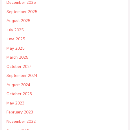
December 2025
September 2025
August 2025
July 2025
June 2025
May 2025
March 2025
October 2024
September 2024
August 2024
October 2023
May 2023
February 2023
November 2022