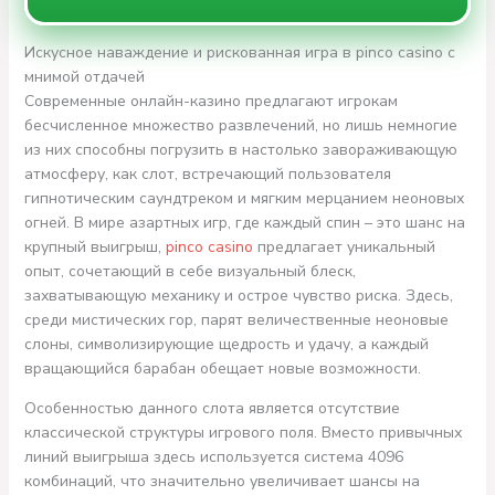
Искусное наваждение и рискованная игра в pinco casino с
мнимой отдачей
Современные онлайн-казино предлагают игрокам
бесчисленное множество развлечений, но лишь немногие
из них способны погрузить в настолько завораживающую
атмосферу, как слот, встречающий пользователя
гипнотическим саундтреком и мягким мерцанием неоновых
огней. В мире азартных игр, где каждый спин – это шанс на
крупный выигрыш,
pinco casino
предлагает уникальный
опыт, сочетающий в себе визуальный блеск,
захватывающую механику и острое чувство риска. Здесь,
среди мистических гор, парят величественные неоновые
слоны, символизирующие щедрость и удачу, а каждый
вращающийся барабан обещает новые возможности.
Особенностью данного слота является отсутствие
классической структуры игрового поля. Вместо привычных
линий выигрыша здесь используется система 4096
комбинаций, что значительно увеличивает шансы на