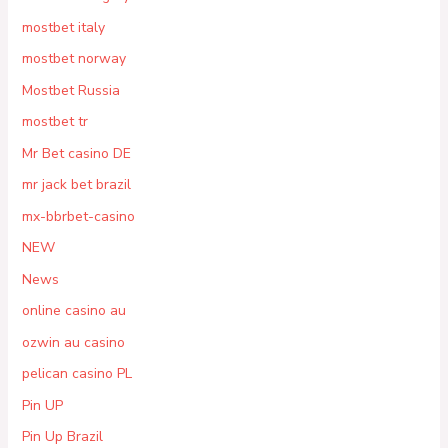
mostbet italy
mostbet norway
Mostbet Russia
mostbet tr
Mr Bet casino DE
mr jack bet brazil
mx-bbrbet-casino
NEW
News
online casino au
ozwin au casino
pelican casino PL
Pin UP
Pin Up Brazil