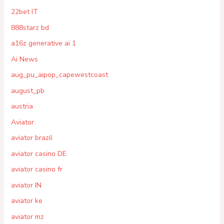
22bet IT
888starz bd
a16z generative ai 1
Ai News
aug_pu_aipop_capewestcoast
august_pb
austria
Aviator
aviator brazil
aviator casino DE
aviator casino fr
aviator IN
aviator ke
aviator mz