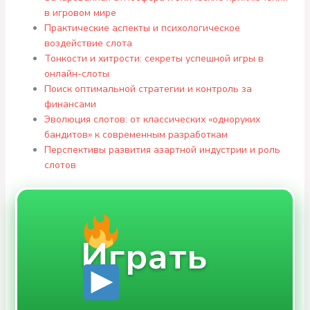
в игровом мире
Практические аспекты и психологическое
воздействие слота
Тонкости и хитрости: секреты успешной игры в
онлайн-слоты
Поиск оптимальной стратегии и контроль за
финансами
Эволюция слотов: от классических «одноруких
бандитов» к современным разработкам
Перспективы развития азартной индустрии и роль
слотов
Играть