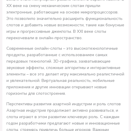
XX веке на смену механическим слотам пришли
электронные, работающие на основе микропроцессоров.
Это позволило значительно расширить функциональность
слотов и добавить новые возможности, такие как бонусные
игры и прогрессивные джекпоты. В XXI веке слоты
перекочевали в онлайн-пространство.
Современные онлайн-слоты – это высокотехнологичные
продукты, разработанные с использованием самых
передовых технологий. 3D-графика, захватывающие
звуковые эффекты, сложные алгоритмы и интерактивные
элементы – все это делает игру максимально реалистичной
и увлекательной. Виртуальная реальность, мобильные
приложения и другие инновации открывают новые
горизонты для слотостроения.
Перспективы развития азартной индустрии и роль слотов
Азартная индустрия продолжает активно развиваться, и
слоты играют в этом развитии ключевую роль. С каждым
годом разработчики предлагают новые и инновационные
слоты, стремясь привлечь больше игроков. Важным