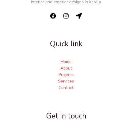
interior and exterior designs in kerala
Quick link
Home
About
Projects
Services
Contact
Get in touch