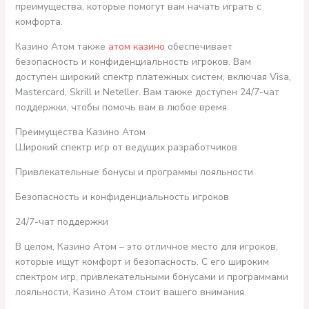
преимущества, которые помогут вам начать играть с
комфорта.
Казино Атом также
атом казино
обеспечивает
безопасность и конфиденциальность игроков. Вам
доступен широкий спектр платежных систем, включая Visa,
Mastercard, Skrill и Neteller. Вам также доступен 24/7-чат
поддержки, чтобы помочь вам в любое время.
Преимущества Казино Атом
Широкий спектр игр от ведущих разработчиков
Привлекательные бонусы и программы лояльности
Безопасность и конфиденциальность игроков
24/7-чат поддержки
В целом, Казино Атом – это отличное место для игроков,
которые ищут комфорт и безопасность. С его широким
спектром игр, привлекательными бонусами и программами
лояльности, Казино Атом стоит вашего внимания.