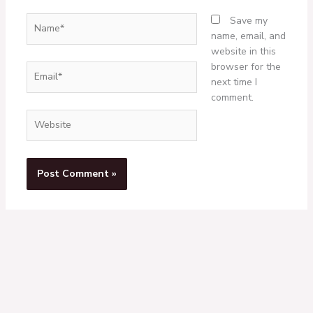
Name*
Save my
name, email, and
website in this
browser for the
Email*
next time I
comment.
Website