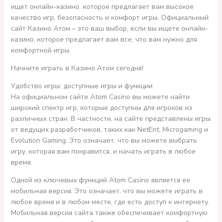
ищет онлайн-казино, которое предлагает вам высокое
качество игр, безопасность и комфорт игры. Официальный
сайт Казино Атом – это ваш выбор, если вы ищете онлайн-
казино, которое предлагает вам все, что вам нужно для
комфортной игры.
Начните играть в Казино Атом сегодня!
Удобство игры: доступные игры и функции
На официальном сайте Atom Casino вы можете найти
широкий спектр игр, которые доступны для игроков из
различных стран. В частности, на сайте представлены игры
от ведущих разработчиков, таких как NetEnt, Microgaming и
Evolution Gaming. Это означает, что вы можете выбрать
игру, которая вам понравится, и начать играть в любое
время.
Одной из ключевых функций Atom Casino является ее
мобильная версия. Это означает, что вы можете играть в
любое время и в любом месте, где есть доступ к интернету.
Мобильная версия сайта также обеспечивает комфортную