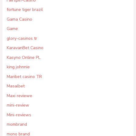
Fairspin-casino
fortune tiger brazil
Gama Casino
Game
glory-casinos tr
KaravanBet Casino
Kasyno Online PL
king johnnie
Maribet casino TR
Masalbet
Maxi reviewe
mini-review
Mini-reviews
mombrand
mono brand