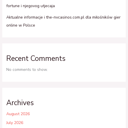
fortune i njegovog utjecaja
Aktualne informacje i the-nvcasinos.com.pl dla miłośników gier
online w Polsce
Recent Comments
No comments to show.
Archives
August 2026
July 2026