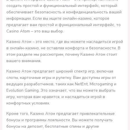
создать простой и функциональный интерфейс, который
обеспечивает безопасность и конфиденциальность вашей
информации. Если вы ищете онлайн-казино, которое
предлагает вам простой и функциональный интерфейс, то
Casino Atom – это ваш выбор.
Казино Атом – это место, где вы можете насладиться игрой
в онлайн-казино, не оставляя комфорта и безопасности. В
этом разделе мы рассмотрим, почему Казино Атом стоит
вашего внимания.
Казино Атом предлагает широкий спектр игр, включая
слоты, карточные игры и рулетку. Вам доступны игры от
ведущих разработчиков, таких как NetEnt, Microgaming и
Evolution Gaming. Это означает, что вы можете выбрать
игру, которая вам нравится, и насладиться игрой в
комфортных условиях.
Кроме того, Казино Атом предлагает привлекательные
бонусы и программы лояльности. Вы можете получать
бонусы на депозит, бесплатные спины и другие