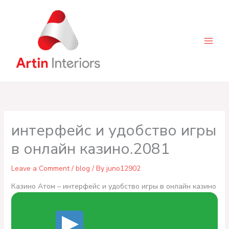
Skip
to
content
интерфейс и удобство игры
в онлайн казино.2081
Leave a Comment
/
blog
/ By
juno12902
Казино Атом – интерфейс и удобство игры в онлайн казино