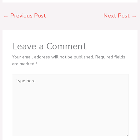
←
Previous Post
Next Post
→
Leave a Comment
Your email address will not be published.
Required fields
are marked
*
Type
here..